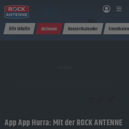
Zum Hauptinhalt springen
Alle Inhalte
Aktionen
Konzertkalender
Eventkalen
NG & PROGRAMM
AKTIONEN & KONZERTE
MUSIK
ROCKCOMMUNITY
SHOPPEN
Teilen
App App Hurra: Mit der ROCK ANTENNE