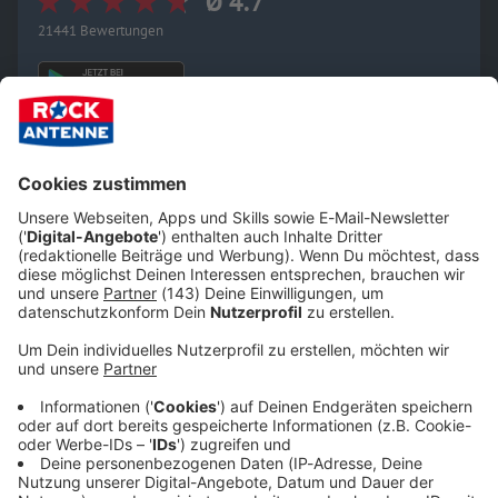
Ø 4.7
21441 Bewertungen
Mehr Infos zur ROCK ANTENNE Radio-App:
Alles, was euer Leben rockt, in einer App:
Der beste Rock
nonstop im ROCK ANTENNE Live-Radioprogramm, alle
ROCK ANTENNE Radiostreams
, dazu aktuelle
Musiknews
,
unsere
Podcasts
, Wetter und Verkehr für euren Standort und
die heißesten
Aktionen
zum Nachlesen - das alles bekommt
ihr in unserer
ROCK ANTENNE Radioapp
. Rund um die Uhr,
jeden Tag, überall und natürlich alles kostenlos und ohne
Abos. Es gibt keinen Grund, sie NICHT zu haben. 🤘😉
Über unsere
Pushnachrichten
bleibt ihr zudem immer auf
dem aktuellsten Stand - bei den Themen, die euch
interessieren. Holt sie euch unter
"Einstellungen"!