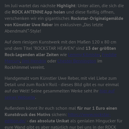
Im Juli wartet das nächste
Highlight
: Unter allen, die sich die
die
ROCK ANTENNE App holen
und diese fleißig öffnen,
verschenken wir ein gigantisches
Rockstar-Originalgemälde
von Künstler Uwe Reber
im exklusiven „Das letzte
Abendmahl“-Style!
Auf dem riesigen Kunstwerk mit den Maßen 120 x 80 cm
und dem Titel "ROCKSTAR HEAVEN" sind
13 der größten
Rock-Legenden aller Zeiten
wie
Lemmy Kilmister
,
Freddie
Mercury
,
Jimi Hendrix
oder
Chester Bennington
im
Rockhimmel vereint.
Handgemalt vom Künstler Uwe Reber, mit viel Liebe zum
Detail und zum Rock'n'Roll - dieses Bild gibt es nur einmal
auf der Welt! Seine gesammelten Werke seht ihr
hier auf
seiner Webseite
.
Außerdem könnt ihr euch schon mal
für nur 1 Euro einen
Kunstdruck des Motivs
sichern:
https://www.rockstar-
edition.de/
-
das
absolute Unikat
als genialen Hingucker für
eure Wand gibt es aber natürlich nur bei uns in der ROCK