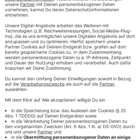
Empfang & Programm
Streams, Sendungen, Empfangswege, Mediathek,
Podcasts, Songsuche - alles rund ums Thema HÖREN
auf ROCK ANTENNE findet ihr hier.
Keep on rocking!
Verpass' nichts mehr mit unserem kostenlosen ROCK