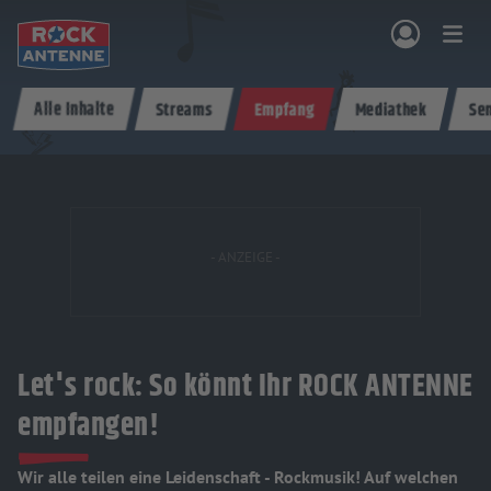
Zum Hauptinhalt springen
Alle Inhalte
Streams
Empfang
Mediathek
Se
NG & PROGRAMM
AKTIONEN & KONZERTE
MUSIK
ROCKCOMMUNITY
SHOPPEN
Let's rock: So könnt Ihr ROCK ANTENNE
empfangen!
Wir alle teilen eine Leidenschaft - Rockmusik! Auf welchen