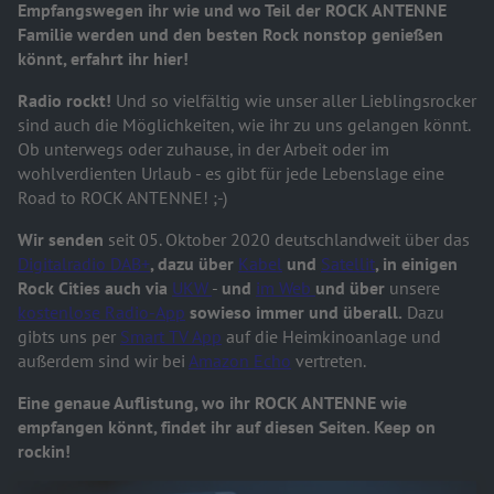
Empfangswegen ihr wie und wo Teil der ROCK ANTENNE
Familie werden und den besten Rock nonstop genießen
könnt, erfahrt ihr hier!
Radio rockt!
Und so vielfältig wie unser aller Lieblingsrocker
sind auch die Möglichkeiten, wie ihr zu uns gelangen könnt.
Ob unterwegs oder zuhause, in der Arbeit oder im
wohlverdienten Urlaub - es gibt für jede Lebenslage eine
Road to ROCK ANTENNE! ;-)
Wir senden
seit 05. Oktober 2020 deutschlandweit über das
Digitalradio DAB+
, dazu über
Kabel
und
Satellit
, in einigen
Rock Cities auch via
UKW
-
und
im Web
und über
unsere
kostenlose Radio-App
sowieso immer und überall.
Dazu
gibts uns per
Smart TV App
auf die Heimkinoanlage und
außerdem sind wir bei
Amazon Echo
vertreten.
Eine genaue Auflistung, wo ihr ROCK ANTENNE wie
empfangen könnt, findet ihr auf diesen Seiten. Keep on
rockin!