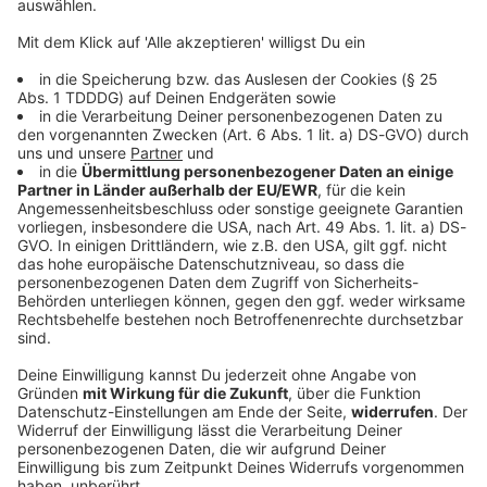
ROCK ANTENNE via Satellit empfangen
Neben DAB+ und Kabel ist ROCK ANTENNE auch
bundes- bzw. europaweit über Satellit zu hören -
einschalten und mitrocken!