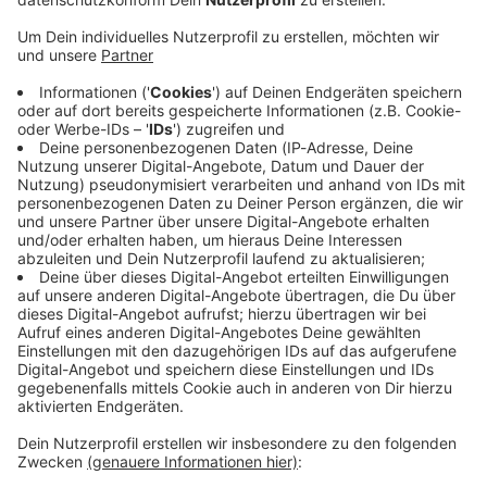
ROCK ANTENNE könnt ihr auch über euren Smart-
Speaker empfangen. Ob Live-Programm oder Webradio-
Streams – hört das, was ihr gerade wollt, ganz einfach
per Sprachbefehl.
ROCK ANTENNE Smart TV-App
Ihr wollt die besten Rocksongs auf die eigene
Heimkinoanlage? Geht ganz einfach - mit der ROCK