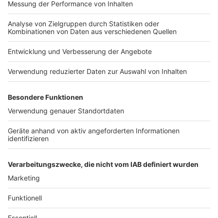
Nutzungsbedingungen
ROCK ANTENNE
Region wechseln
Impressum
Newsletter
Das Band-ABC
Kontakt
Jobs
Studio-Hotline
Presse
Werbung
Archiv
Teilnahme­bedingungen
Geschäfts­bedingungen
ANTENNE BAYERN GROUP
Grounding Page ROCK
ANTENNE