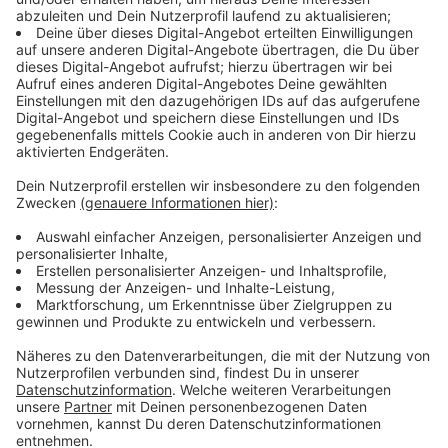
Fotos
Die Fotos der ROCK ANTENNE Motorradtour 2023 -
powered by RIDE ONline!
Heiße Bikes, heiße Menschen und heiße Temperaturen -
die ROCK ANTENNE Motorradtour 2023 war ein
glühender Erfolg! Fotos des tollen Motorrad-Tages seht
ihr hier!