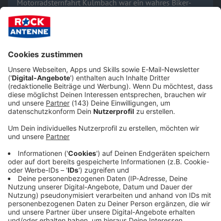
Motorradsternfahrt Kulmbach war ein wahres Biker-
Festival. Wir waren für euch dabei - unsere Fotos seht
ihr hier!
Fotos
ROCK ANTENNE Band live: Fotos von der Classic
Rock Night 2024
Zum 30. Geburtstag der MOTORRADWELT Bodensee
gab es 2024 die CLASSIC ROCK NIGHT - unsere Fotos
von der ROCK ANTENNE Band seht ihr hier.