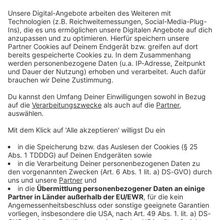
Das sagen die Zuschauer
Die ROCK ANTENNE Band hat uns vom ersten Ton
an überzeugt. Schon beim Soundcheck haben sie
gezeigt, was für Potential in ihnen steckt. Mit
ihrer Songauswahl aus alten Classikern bis hin zu
den größten Rockhymnen haben sie den
Geschmack des Publikums völlig getroffen. Sowohl
die jüngere als auch die ältere Generation war von
der Vielseitigkeit begeistert. Was auch die
Reaktionen hinterher bestätigten. Mit ihrer
Sängerin Bine Heller steht eine richtige Rockröhre
auf der Bühne, die bei jedem Song mit vollen
Herzen dabei ist. Auch Thorsten Nathan begeistert
mit seiner unverkennbaren Stimme. In
Kombination sind die beiden eine Wucht auf der
Bühne. Auch technisch und musikalisch liefert die
Band ab. Jeder beherrscht sein Instrument und ist
mit Leidenschaft bei der Sache. Wir von unserer