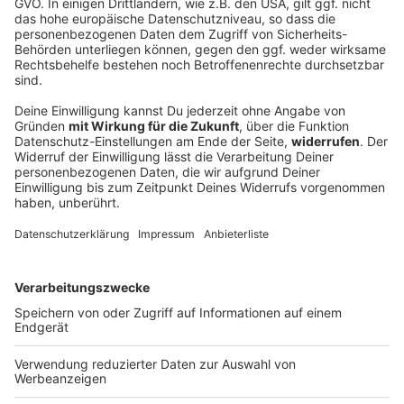
Seite können die ROCK ANTENNE Band nur bestens
weiterempfehlen. Sechs sympathische
Vollblutmusiker die nicht nur auf der Bühne
überzeugen.
Sebastian / FFW Windischeschenbach
Super Qualität auf der Bühne und super Stimmung!
Toll fand ich auch, wie vielseitig die ROCK
ANTENNE Band ist - am Nachmittag war alles eher
gemütlich, als die meisten Leute noch beim Essen
an den Biertischen saßen. Das hat die Band total
souverän und gut gelaunt begleitet. Und am Abend
haben wir richtig gefeiert, da war echt Party vor
und auf der Bühne! Hat mir wirklich gut gefallen,
wir hatten superviel Spaß! Vielen Dank!
Martina / ROCK ANTENNE Band bei der
Motorradsternfahrt Kulmbach 2023