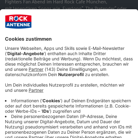
Fighters Fan Abend im Hard Rock Cafe München,
mit legendären Songs wie „Everlong“, „The Pretender“ oder
„Best of You“ in einzigartiger Live-Atmosphäre. Dazu geht der
erste Drink aufs Haus
und jeder bekommt ein
klassisches
Hard Rock Shirt
als Erinnerung.
Audiotitel - ROCK ANTENNE Live
ROCK ANTENNE Live
Der beste Rock nonstop!
Der beste Rock nonstop!
Gerade läuft:
Sex On The
Radio
- Good Charlotte
Radio-App für iOS (Apple)
Ø 4.8