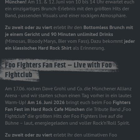
München!
Am 11. & 12. Juni von 10 bis 14 Uhr erwartet euch
ein einzigartiges Brunch-Erlebnis mit den größten Hits der
Band, passenden Visuals und einer rockigen Atmosphäre.
Zu zweit oder zu viert
erlebt ihr den
Bottomless Brunch mit
je einem Gericht und 90 Minuten unlimited Drinks
(Mimosas, Bloody Marys, Bier vom Fass). Dazu bekommt
jeder
ein klassisches Hard Rock Shirt
als Erinnerung.
Foo Fighters Fan Fest – Live with Foo
Fightclub
Am 17.06. rocken Dave Grohl und Co. die Münchener Allianz
Arena - und wir starten schon einen Tag vorher in ein lautes
Warm-Up!
Am 16. Juni 2026
bringt euch beim Foo
Fighters
Fan Fest im Hard Rock Cafe München
die Tribute Band „Foo
Fightclub“ die größten Hits der Foo Fighters live auf die
Bühne – laut, energiegeladen und voller Rock’n’Roll Spirit.
Zu zweit oder zu viert
erlebt ihr den ultimativen Foo