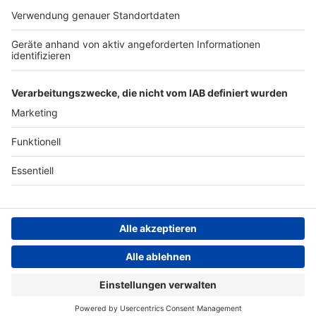
Werbung
Archiv
Teilnahme­bedingungen
Geschäfts­bedingungen
ANTENNE BAYERN GROUP
Grounding Page ROCK
ANTENNE
Datenschutz­erklärung
Cookie- und Drittanbieter-
einstellungen
Persönliche Datenkontrolle
ROCK ANTENNE Live
Good Charlotte – Sex On The Radio