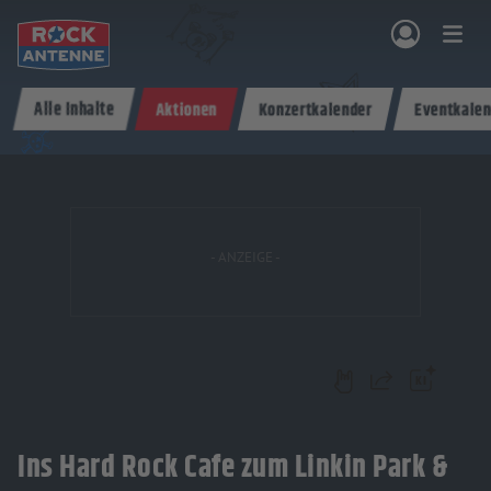
Zum Hauptinhalt springen
Alle Inhalte
Aktionen
Konzertkalender
Eventkalen
NG & PROGRAMM
AKTIONEN & KONZERTE
MUSIK
ROCKCOMMUNITY
SHOPPEN
Teilen
Ins Hard Rock Cafe zum Linkin Park &