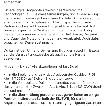
Empfang & Programm
Streams, Sendungen, Empfangswege, Mediathek,
Podcasts, Songsuche - alles rund ums Thema HÖREN
auf ROCK ANTENNE findet ihr hier.
Keep on rocking!
Verpass' nichts mehr mit unserem kostenlosen ROCK