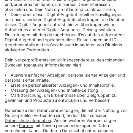
12609 Bewertungen
Radio-App für Android
Ø 4.7
21463 Bewertungen
Hört uns und lasst von euch hören: