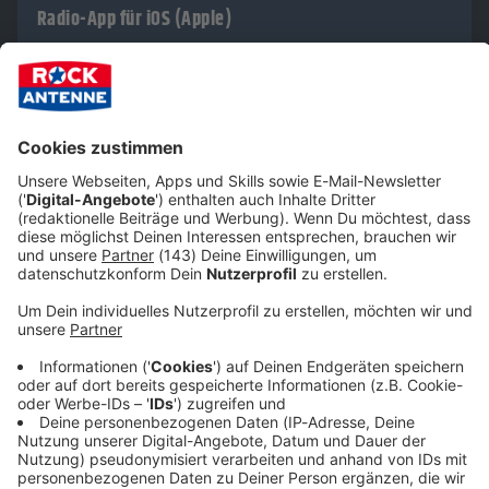
Radio-App für iOS (Apple)
Ø 4.8
12620 Bewertungen
Radio-App für Android
Ø 4.7
21471 Bewertungen