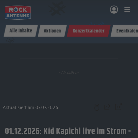
Zum Hauptinhalt springen
Alle Inhalte
Aktionen
Konzertkalender
Eventkalen
NG & PROGRAMM
AKTIONEN & KONZERTE
MUSIK
ROCKCOMMUNITY
SHOPPEN
Aktualisiert am 07.07.2026
Teilen
01.12.2026: Kid Kapichi live im Strom -