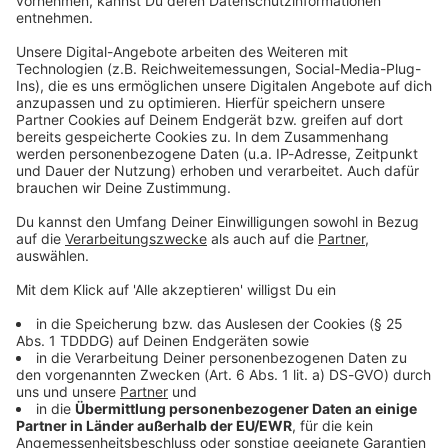
Akzeptieren & Inhalt anzeigen
YouTube Video
Verarbeitendes Unternehmen
Google Ireland Limited
Google Building Gordon House, 4 Barrow St, Dublin, D04 E5W5,
Ireland
Details anzeigen
Keep on rocking!
Verpass' nichts mehr mit unserem kostenlosen ROCK
ANTENNE Rock-Newsletter. Ob Musiknews,