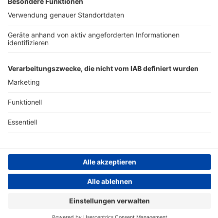
Archiv
Teilnahme­bedingungen
Geschäfts­bedingungen
ANTENNE BAYERN GROUP
Grounding Page ROCK
ANTENNE
Datenschutz­erklärung
Cookie- und Drittanbieter-
einstellungen
Persönliche Datenkontrolle
Modern Metal
Asking Alexandria – Alone In A Room