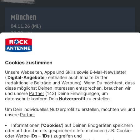
München
04.11.26 (Mi.)
20:00 Uhr
Kesselhaus
Lilienthalallee 37
80939 München
Tickets
Anfahrt
Hier könnt ihr THE SISTERS OF MERCY 2026 live erleben:
04.10.2026 (So), FRANKFURT, Baschkapp
05.10.2026 (Mo), KÖLN, E-Werk
07.10.2026 (Mi), MÜNSTER, Jovel Music Hall