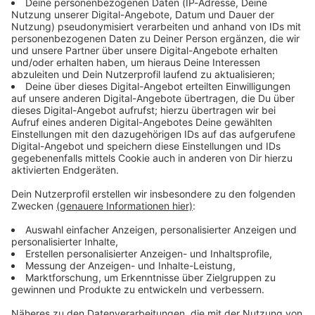
08.10.2026 (Do), BRAUNSCHWEIG, Schön&Frölich
15.10.2026 (Do), HAMBURG, Docks
16.10.2026 (Fr), DRESDEN, Alter Schlachthof
18.10.2026 (So), LEIPZIG, Haus Auensee
19.10.2026 (Mo), BERLIN, Columbiahalle
04.11.2026 (Mi), MÜNCHEN, Kesselhaus
05.11.2026 (Do), STUTTGART-WANGEN, LKA Longhorn
07.11.2026 (Sa), NÜRNBERG, Löwensaal
Jetzt Tickets für THE SISTERS OF MERCY sichern >
Audiotitel - Punk Rock
Punk Rock
The Spirit of 76: Die besten
Punkrock Hits aller Zeiten.
The Spirit of 76
Gerade läuft:
Brick
- Fake
names