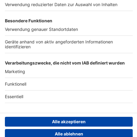
Studio-Hotline
Presse
Werbung
Archiv
Teilnahme­bedingungen
Geschäfts­bedingungen
ANTENNE BAYERN GROUP
Grounding Page ROCK
ANTENNE
Datenschutz­erklärung
Cookie- und Drittanbieter-
einstellungen
Persönliche Datenkontrolle