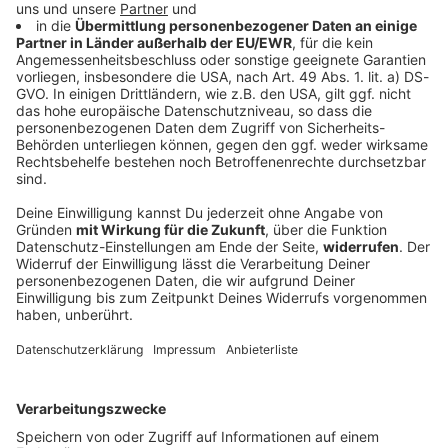
Keep on rocking!
Verpass' nichts mehr mit unserem kostenlosen ROCK
ANTENNE Rock-Newsletter. Ob Musiknews,
Interviews, Quizspaß oder unsere neuesten Aktionen -
wir informieren dich.
Zum Newsletter anmelden
Du möchtest uns etwas sagen?
Studio Hotline
Kontaktformular