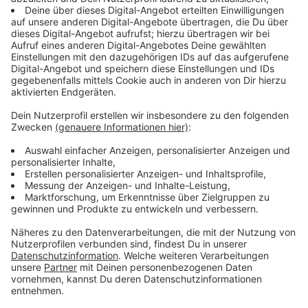
Der beste Rock nonstop!
Gerade läuft:
Hells Bells
-
AC/DC
Der Autor Georg Maier
Georg Maier
(Regisseur, Schauspieler, Autor) übernimmt
1966 er die Gaststätte IBERL in München/Solln zunächst als
Jazzkneipe. Maier verfasste im Laufe seines Lebens weit über
40 Theaterstücke, die auch nach seinem Ableben weiter in
der Iberl Bühne im Augustiner Stammhaus aufgeführt
werden. Er erhielt in seinem Leben unter anderem
die »Goldene Ehrennadel« der Künstlervereinigung
Kaleidoskop und das »Verdienstkreuz am Bande des
Verdienstordens der Bundesrepublik Deutschland«. Darüber
hinaus war er immer wieder in diversen Filmrollen zu sehen