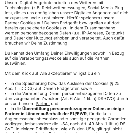
wie »Irgendwie und sowieso«, »Tatort«, »Der Bulle von
Tölz«, »Hindafing«. Am 01.01.21 verstarb er im 80.
Lebensjahr.