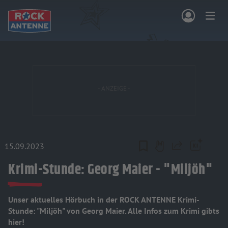
Zum Hauptinhalt springen
NG & PROGRAMM
AKTIONEN & KONZERTE
MUSIK
ROCKCOMMUNITY
SHOPPEN
15.09.2023
Teilen
Krimi-Stunde: Georg Maier - "Miljöh"
Unser aktuelles Hörbuch in der ROCK ANTENNE Krimi-
Stunde: "Miljöh" von Georg Maier. Alle Infos zum Krimi gibts
hier!