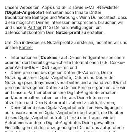
JETZT MITMACHEN UND DAS AKTUELLE ALBUM DER WOCHE
ABSTAUBEN!
Noch leichter mitmachen…
Hier geht's nur mit
Registriere dich und hinterlege deine Daten in
deinem Konto, so kannst du noch viel einfacher
Login weiter!
bei unseren Aktionen mitmachen!
zum Login / Registrierung
Anmelden
Warum brauchst du dieses Album?
(optional)
Oder
hier
dein neues kostenfreies Konto erstellen
Deine E-Mail-Adresse