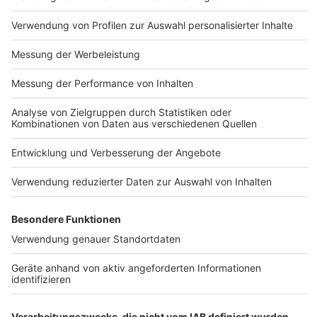
Nutzungsbedingungen
ROCK ANTENNE
Region wechseln
Impressum
Newsletter
Das Band-ABC
Kontakt
Jobs
Studio-Hotline
Presse
Werbung
Archiv
Teilnahme­bedingungen
Geschäfts­bedingungen
ANTENNE BAYERN GROUP