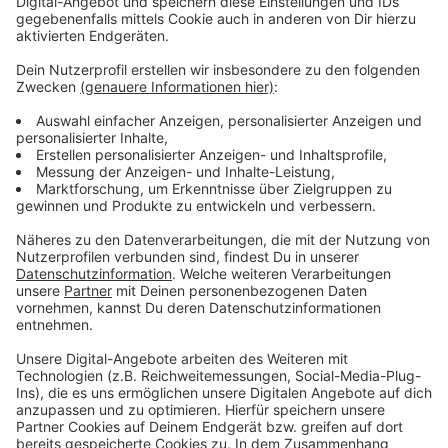
Altersverifikation
Wir benötigen dein Geburtsdatum, um zu prüfen, ob du zur
Teilnahme berechtigt bist.
Tag
Monat
Jahr
Ich möchte den kostenlosen ROCK ANTENNE
Newsletter
, auf Basis meiner Anmeldedaten
personalisiert
und max. 2x wöchentlich per Mail
erhalten und bin mit der Auswertung meiner
Newsletter-Nutzung per Zähl-Pixel einverstanden.
Den Newsletter kann ich jederzeit über den Link
unten in der E-Mail abbestellen. Weitere
Informationen in der
Datenschutzerklärung
.
Mit dem Absenden des Formulars stimmst du den