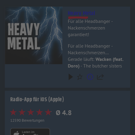
Audiotitel - Heavy Metal
Heavy Metal
Für alle Headbanger -
Nackenschmerzen
garantiert!
Für alle Headbanger -
Nackenschmerzen
garantiert!
Gerade läuft:
Wacken (feat.
Doro)
- The butcher sisters
Radio-App für iOS (Apple)
Ø 4.8
12590 Bewertungen