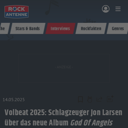
Zum Hauptinhalt springen
che
Stars & Bands
Interviews
Rockfakten
Genres
NG & PROGRAMM
AKTIONEN & KONZERTE
MUSIK
ROCKCOMMUNITY
SHOPPEN
14.05.2025
Teilen
Volbeat 2025: Schlagzeuger Jon Larsen
über das neue Album
God Of Angels