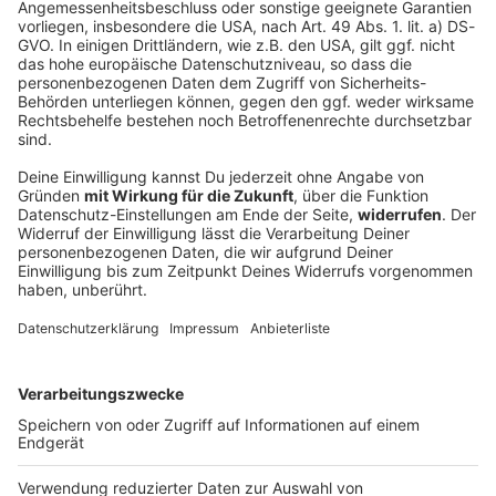
Five Finger Death Punch 2026: Zoltan über die Tour!
Five Finger Death Punch sind zurück! 🤘
Gründungsgitarrist Zoltan Bathory spricht im exklusiven
ROCK ANTENNE Interview über das neue Album Legacy,
den Warrior Spirit hinter dem Song „De Oppresso Liber“
und die unerschütterliche Verbindung zu den Fans. Jetzt
reinschauen und das volle Interview erleben!
DEINE GEMERKTEN ARTIKEL
Du hast dir noch keine Artikel gemerkt
Markiere sie hierfür mit einem