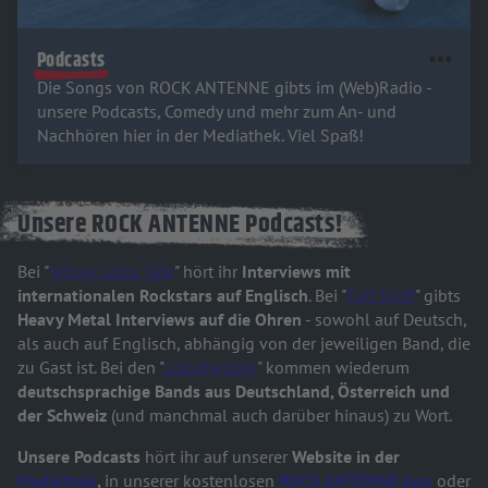
Podcasts
Die Songs von ROCK ANTENNE gibts im (Web)Radio -
unsere Podcasts, Comedy und mehr zum An- und
Nachhören hier in der Mediathek. Viel Spaß!
Unsere ROCK ANTENNE Podcasts!
Bei "
Whole Lotta Talk
" hört ihr
Interviews mit
internationalen Rockstars auf Englisch
. Bei "
Tuff Stuff
" gibts
Heavy Metal Interviews auf die Ohren
- sowohl auf Deutsch,
als auch auf Englisch, abhängig von der jeweiligen Band, die
zu Gast ist. Bei den "
Lokalhelden
" kommen wiederum
deutschsprachige Bands aus Deutschland, Österreich und
der Schweiz
(und manchmal auch darüber hinaus) zu Wort.
Unsere Podcasts
hört ihr auf unserer
Website in der
Mediathek
,
in unserer kostenlosen
ROCK ANTENNE App
oder