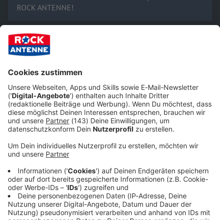
ROCK ANTENNE!
Hört uns und lasst von euch hören:
Empfang & Programm
Streams, Sendungen, Empfangswege, Mediathek,
Podcasts, Songsuche - alles rund ums Thema HÖREN