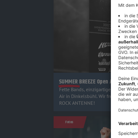
SUMMER BREEZE Open Air
Fette Bands, einzigartige Stimmung
Air in Dinkelsbühl. Wir freuen uns au
ROCK ANTENNE!
Fotos