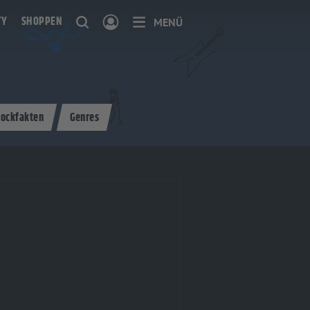
TY
SHOPPEN
MENÜ
ockfakten
Genres