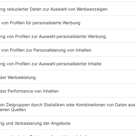
Ne
om Campingground, den Bands & mehr!
aben die besten Bilder vom Campingplatz, von den