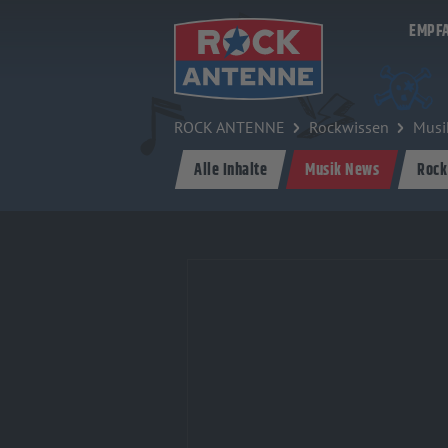
Zum Hauptinhalt springen
EMPF
ROCK ANTENNE
Rockwissen
Musi
Alle Inhalte
Musik News
Rock