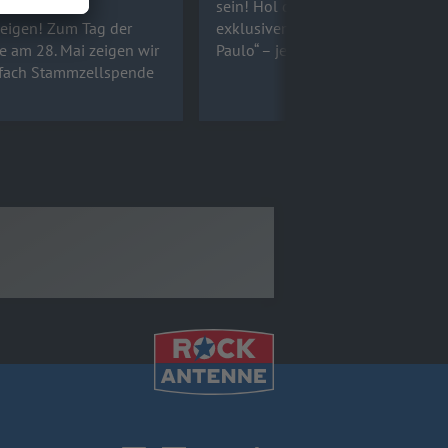
emeinsam den
sein! Hol dir Tickets für den
zeigen! Zum Tag der
exklusiven Konzertfilm „L.I.V.E. in 
 am 28. Mai zeigen wir
Paulo“ – jetzt auf ROCK ANTENNE
nfach Stammzellspende