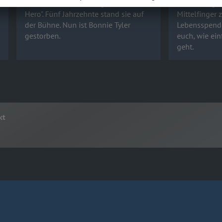
the Heart" und "Holding out for a
Krankheit g
Hero". Fünf Jahrzehnte stand sie auf
Mittelfinger 
der Bühne. Nun ist Bonnie Tyler
Lebensspende
gestorben.
euch, wie ei
geht.
kt