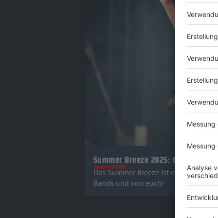
Summer Breeze 2025: Die Fotos v
Das Summer Breeze ist on fire! Wir h
Bands und von euch!