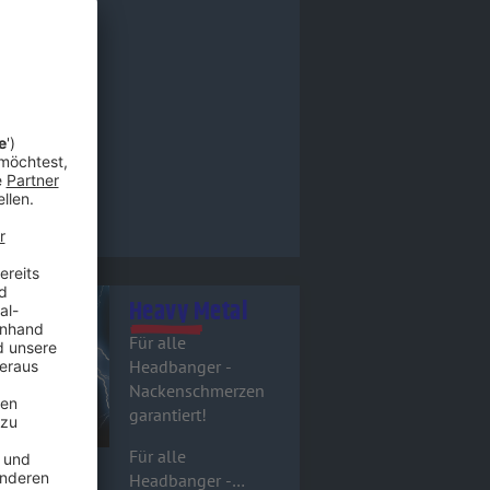
tel - Heavy Metal
Heavy Metal
Für alle
Headbanger -
Nackenschmerzen
garantiert!
Für alle
Headbanger -