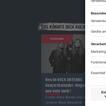
DAS KÖNNTE DICH AUCH INTERESS
Musik News
Neu im ROCK ANTENNE
Konzertkalender: Megadeth
und viele mehr!
Erlebt diese Bands live in den Cities
unserer Rock-Republik - alle Infos