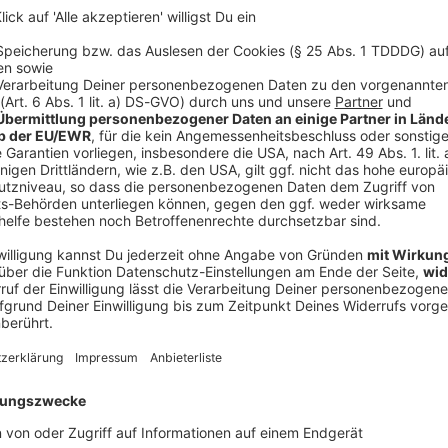
 und vieles mehr: Das ist das SUMMER BREEZE Open
f das Mega-Metal-Fest 2026, natürlich präsentiert von