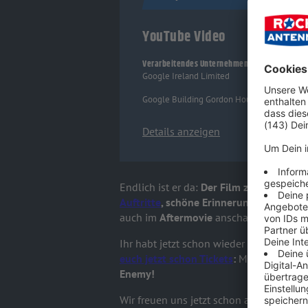
YouTube Video
Verarbeitendes Unternehmen
Google Ireland Limited
Google Building Gordon House, 4 Barrow St,
Details anzeigen
Endlich ist er da:
Der Film zum
Summer 
Auftritte
, schöne Erinnerungen und gan
auch im
Aftermovie
anschauen!
Ihr habt jetzt schon wieder so richtig
euch jetzt schon Tickets
:
Mit dabei sind
Enemy!
Wir freuen uns jetzt schon auf ein großa