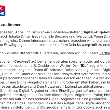
 Dublin, D04 E5W5, Ireland
Audioti
Breeze 2025
!
Es gab wieder einmal
unvergessliche
z viel Spaß
beim Open Air - und das könnt ihr euch jetzt
 Bock auf das Summer Breeze Open Air 2026? Dann
sichert
 unter anderem die
Helloween, In Flames & Arch
rtiges Festival mit euch im nächsten Jahr!