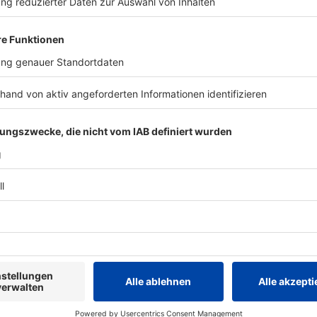
IEREN
Musik News
Musik News
R.I.P., Bonnie Tyler:
Tag der Lebe
Sängerin mit 75 Jahren
werdet ihr z
gestorben
Lebensrette
Ihre rauchige Stimme prägte Welthits
Blutkrebs ist
wie "It's a Heartache", "Total Eclipse of
Gegner. Doch