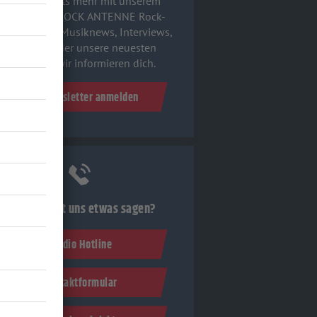
Verpass' nichts mehr mit unserem
kostenlosen ROCK ANTENNE Rock-
wsletter. Ob Musiknews, Interviews,
Quizspaß oder unsere neuesten
Aktionen - wir informieren dich.
Zum Newsletter anmelden
Du möchtest uns etwas sagen?
Studio Hotline
Kontaktformular