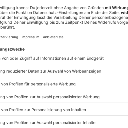
H der Ausstrahlung hier in 100er Schritten zum Nachlesen.