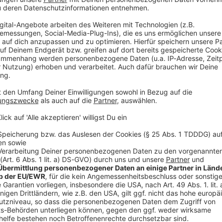
ißen Hitparade?
- ihr seid der absolute Hammer!
Die Top 666 stehen fest und wir s
ng die Besten der Besten zu genießen!
e 666 besten Rock-Songs.
Von eurem 666.
Platz bis zur absoluten
ur einmal, das gibt es nur auf ROCK ANTENNE!
 es uns!
Schreibt uns gerne eine E-Mail an
studio@rockantenne.de
ebook, Instagram und Twitter. Oder ruft einfach im Studio an unt
nnt mittippen und mit etwas Glück mit uns zusammen im Studio fei
ht das Radio lauter und VIEL SPASS!