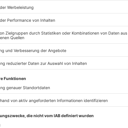
R
1
/
10