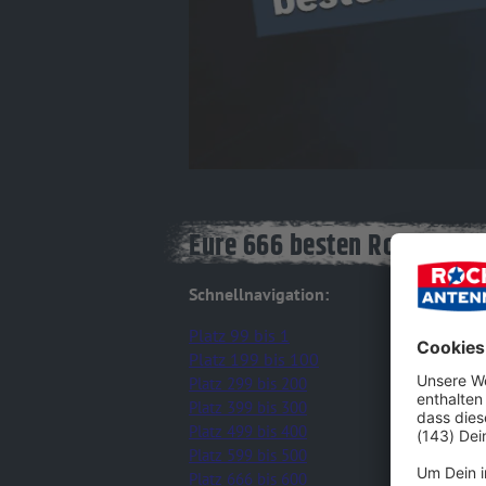
Eure 666 besten Rock-Songs
Schnellnavigation:
Platz 99 bis 1
Platz 199 bis 100
Platz 299 bis 200
Platz 399 bis 300
Platz 499 bis 400
Platz 599 bis 500
Platz 666 bis 600