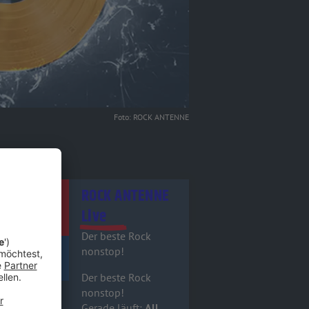
Foto: ROCK ANTENNE
itel - ROCK ANTENNE Live
ROCK ANTENNE
Live
Der beste Rock
nonstop!
Der beste Rock
nonstop!
Gerade läuft:
All