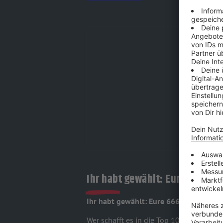
Ihr habt gewählt: Eure 666 be
Ihr habt gewählt: Eure 666 besten Roc
Wer schafft es in die Top 100, oder soga