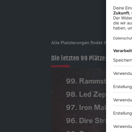
Alle Platzierungen findet ihr dann NAC
Die ​letzten 99 Plätze: