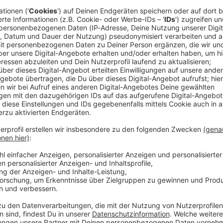
sten Rock-Songs!
k-Songs!
r in die Top 10? Und die wichtigste Frage:
Welcher Song ist der be