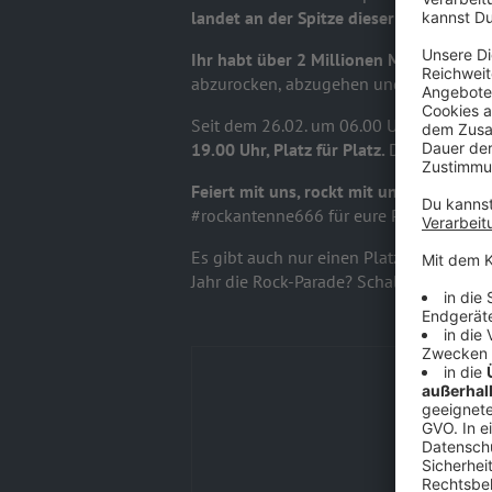
landet an der Spitze dieser höllisch he
Ihr habt über 2 Millionen Mal gevotet 
abzurocken, abzugehen und fünf Tage la
Seit dem 26.02. um 06.00 Uhr laufen di
19.00 Uhr, Platz für Platz.
Das gibt es n
Feiert mit uns, rockt mit uns - und zeigt
#rockantenne666 für eure Posts auf Fac
Es gibt auch nur einen Platz 1! Ihr kö
Jahr die Rock-Parade? Schaltet ein, mac