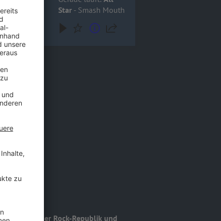
Star
- Smash Mouth
liebteste in der Rock-Republik und