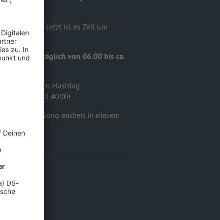
agen DANKE! Jetzt ist es Zeit um
 Nummer 1 - täglich von 06.00 bis ca.
, oder nutzt den Hashtag
er der 08000/80 4000!
ern! Welcher Song erobert in diesem