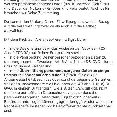
Empfang & Programm
Streams, Sendungen, Empfangswege, Mediathek,
Podcasts, Songsuche - alles rund ums Thema HÖREN
auf ROCK ANTENNE findet ihr hier.
Keep on rocking!
Verpass' nichts mehr mit unserem kostenlosen ROCK
ANTENNE Rock-Newsletter. Ob Musiknews,
Interviews, Quizspaß oder unsere neuesten Aktionen -
wir informieren dich.
Zum Newsletter anmelden