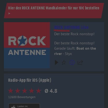
Hier den ROCK ANTENNE Wandkalender für nur 10€ bestellen
>
Audiotitel - ROCK ANTENNE Live
ROCK ANTENNE Live
Der beste Rock nonstop!
Der beste Rock nonstop!
Gerade läuft:
Boat on the
river
- Styx
Radio-App für iOS (Apple)
Ø 4.8
12600 Bewertungen