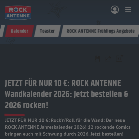
Zum Hauptinhalt springen
Kalender
Toaster
ROCK ANTENNE Frühlings Angebote
NG & PROGRAMM
AKTIONEN & KONZERTE
MUSIK
ROCKCOMMUNITY
SHOPPEN
Teilen
JETZT FÜR NUR 10 €: ROCK ANTENNE
Wandkalender 2026: Jetzt bestellen &
2026 rocken!
JETZT FÜR NUR 10 €: Rock'n'Roll für die Wand: Der neue
ROCK ANTENNE Jahreskalender 2026! 12 rockende Comics
bringen euch mit Schwung durch 2026. Jetzt bestellen!