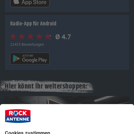
Radio-App für Android
Ø 4.7
21453 Bewertungen
Hier könnt ihr weitershoppen: