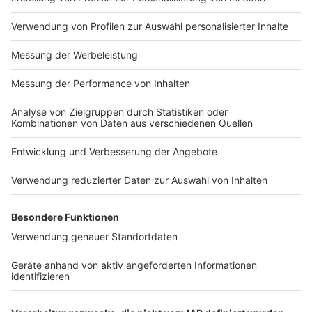
Nutzungsbedingungen
ROCK ANTENNE
Region wechseln
Impressum
Newsletter
Das Band-ABC
Kontakt
Jobs
Studio-Hotline
Presse
Werbung
Archiv
Teilnahme­bedingungen
Geschäfts­bedingungen