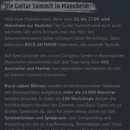
Die Guitar Summit in Mannheim:
Holt eure Plektren raus, denn vom
25. bis 27.09. wird
Mannheim zur Rockcity!
Der Guitar Summit wird euch auch
nächstes Jahr alles bringen, was das Herz des
Gitarrenliebhabers höher schlagen lässt: Workshops, Stars,
exklusive
ROCK ANTENNE
Interviews, die neueste Technik.
Auf dem Gelände des m:con Congress Center in Rosengarten
Mannheim versammeln sich drei Tage lang über
500
Aussteller und Marken
von legendären Herstellern bis hin
zu kleinen Custom-Schmieden.
Rund sieben Bühnen
werden im eindrucksvollen Gebäude
des Rosengartens aufgebaut,
mehr als 14.000 Besucher
werden erwartet. In mehr als
100 Workshops
decken die
hochkarätigen Musiker der Gitarren- und Bass-Szene ein so
breites Spektrum ab, dass für jeden etwas dabei ist: Von
Spieltechniken
und Spielpraxis
über Songwriting und
Recording bis hin zu Kaufberatung,
Techniktipps und Tricks