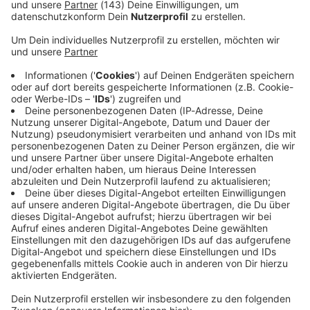
Tag
Monat
Jahr
Ich möchte den kostenlosen ROCK ANTENNE
Newsletter
, auf Basis meiner Anmeldedaten
personalisiert
und max. 2x wöchentlich per Mail
erhalten und bin mit der Auswertung meiner
Newsletter-Nutzung per Zähl-Pixel einverstanden.
Den Newsletter kann ich jederzeit über den Link
unten in der E-Mail abbestellen. Weitere
Informationen in der
Datenschutzerklärung
.
Mit dem Absenden des Formulars stimmst du den
Teilnahmebedingungen
zu und nimmst unsere
Datenschutzerklärung
zur Kenntnis.
Weiter