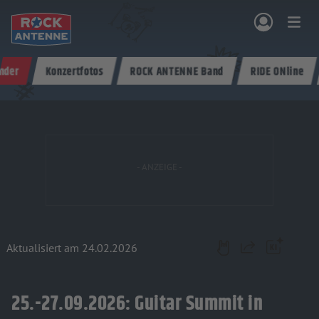
Zum Hauptinhalt springen
nder
Konzertfotos
ROCK ANTENNE Band
RIDE ONline
NG & PROGRAMM
AKTIONEN & KONZERTE
MUSIK
ROCKCOMMUNITY
SHOPPEN
Aktualisiert am 24.02.2026
Teilen
25.-27.09.2026: Guitar Summit in