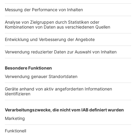
Nutzungsbedingungen
ROCK ANTENNE
Region wechseln
Impressum
Newsletter
Das Band-ABC
Kontakt
Jobs
Studio-Hotline
Presse
Werbung
Archiv
Teilnahme­bedingungen
Geschäfts­bedingungen
ANTENNE BAYERN GROUP
Grounding Page ROCK
ANTENNE