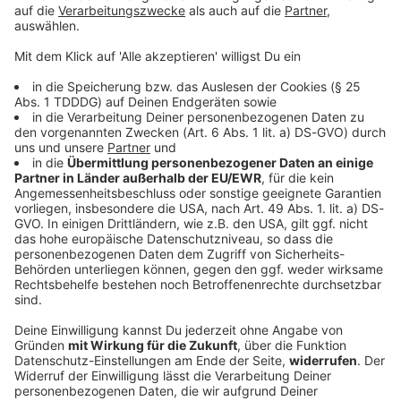
Google Building Gordon House, 4 Barrow St, Dublin, D04 E5W5,
Ireland
Details anzeigen
Guitar Summit 2024 Highlights:
Wir benötigen deine Zustimmung, um
Inhalte von YouTube anzuzeigen.
Wir verwenden einen Service eines Drittanbieters, um
externe Inhalte einzubetten. Dieser Service kann Daten
zu deinen Aktivitäten sammeln. Bitte lese dir die Details
durch und stimme der Nutzung des Service zu, um
diese Inhalte anzuzeigen.