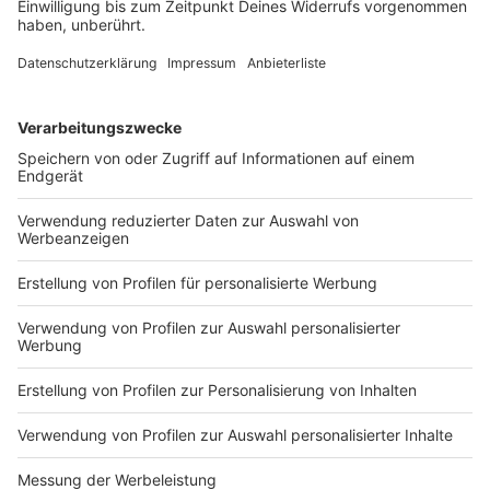
Akzeptieren & Inhalt anzeigen
YouTube Video
Verarbeitendes Unternehmen
Google Ireland Limited
Google Building Gordon House, 4 Barrow St, Dublin, D04 E5W5,
Ireland
Details anzeigen