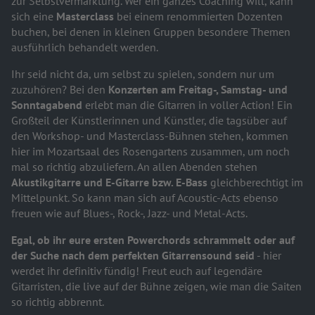
zur Selbstvermarktung. Wer ein ganzes Coaching will, kann
sich eine
Masterclass
bei einem renommierten Dozenten
buchen, bei denen in kleinen Gruppen besondere Themen
ausführlich behandelt werden.
Ihr seid nicht da, um selbst zu spielen, sondern nur um
zuzuhören? Bei den
Konzerten am Freitag-, Samstag- und
Sonntagabend
erlebt man die Gitarren in voller Action! Ein
Großteil der Künstlerinnen und Künstler, die tagsüber auf
den Workshop- und Masterclass-Bühnen stehen, kommen
hier im Mozartsaal des Rosengartens zusammen, um noch
mal so richtig abzuliefern. An allen Abenden stehen
Akustikgitarre und E-Gitarre bzw. E-Bass
gleichberechtigt im
Mittelpunkt. So kann man sich auf Acoustic-Acts ebenso
freuen wie auf Blues-, Rock-, Jazz- und Metal-Acts.
Egal, ob ihr eure ersten Powerchords schrammelt oder auf
der Suche nach dem perfekten Gitarrensound seid
- hier
werdet ihr definitiv fündig! Freut euch auf legendäre
Gitarristen, die live auf der Bühne zeigen, wie man die Saiten
so richtig abbrennt.