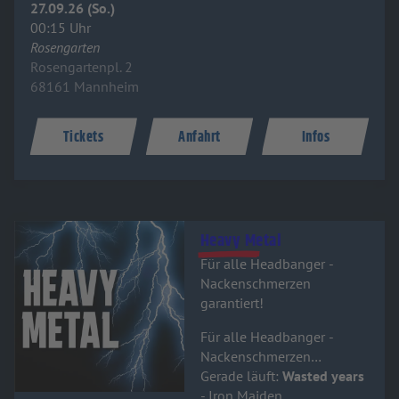
27.09.26 (So.)
00:15 Uhr
Rosengarten
Rosengartenpl. 2
68161 Mannheim
Tickets
Anfahrt
Infos
Audiotitel - Heavy Metal
Heavy Metal
Für alle Headbanger -
Nackenschmerzen
garantiert!
Für alle Headbanger -
Nackenschmerzen
garantiert!
Gerade läuft:
Wasted years
- Iron Maiden