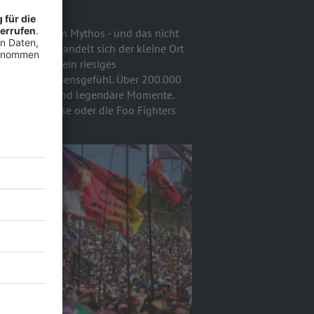
(UK)
 fast schon ein Mythos - und das nicht
england verwandelt sich der kleine Ort
ochenende in ein riesiges
Kunst und Lebensgefühl. Über 200.000
che Vielfalt und legendäre Momente.
etallica, Muse oder die Foo Fighters