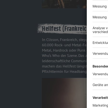
Hellfest (Frankreich)
In Clisson, Frankreich, steppt jährlich b
60.000 Rock- und Metal-Fans pro Tag s
Metal, Hardrock oder Punk - das Line-up 
Who‘s Who der Szene. Das aufwändig ges
leidenschaftliche Community und die b
machen das Hellfest längst zur festen 
Pflichttermin für Headbanger aus aller W