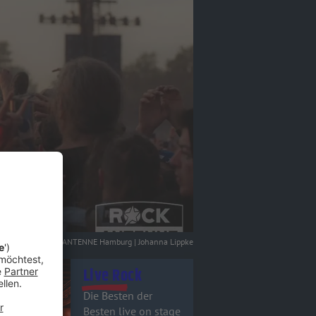
ROCK ANTENNE Hamburg | Johanna Lippke
tel - Live Rock
Live Rock
Die Besten der
Besten live on stage