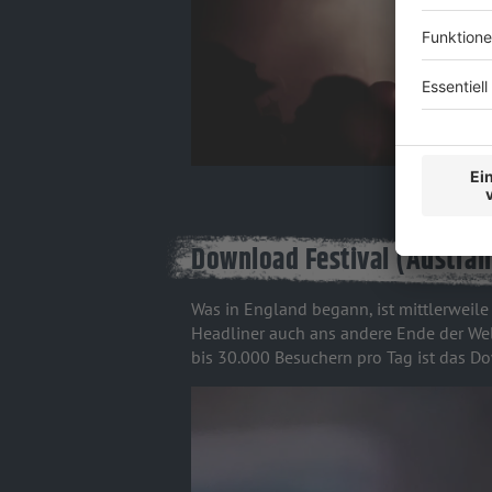
Download Festival (Austral
Was in England begann, ist mittlerweil
Headliner auch ans andere Ende der Wel
bis 30.000 Besuchern pro Tag ist das D