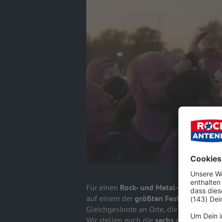
Für einen
Rock- und Metal-Fan
gibt es 
auf einem der
größten Festivals des Pl
Gleichgesinnte an Orte, die für ein paa
Wir stellen euch die
sechs größten und 