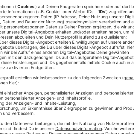
and)
ist heute das ultimative Mekka für Metalheads: Das
zieht jedes Jahr rund 85.000 Fans aus über 80 Nationen
 und Rockbands aus aller Welt - von den heißesten
Die Tickets sind regelmäßig innerhalb weniger Stunden
 brachiale Sounds, sondern auch für eine
phäre.
Rad
iOS
Ø 
1259