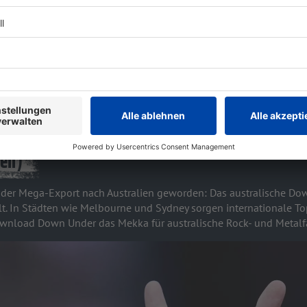
Senad Palic/Usplashed
ien)
e der Mega-Export nach Australien geworden: Das australische Dow
t. In Städten wie Melbourne und Sydney sorgen internationale To
ownload Down Under das Mekka für australische Rock- und Metalf