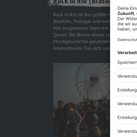
Rock in Rio (Brasilien, Port
Rock in Rio ist das größte Musikfestival 
Brasilien, Portugal und weiteren Länder
hier ausgelassen Stars wie Metallica, Ir
Queen. Die Bühne dieses spektakulären
Musikgeschichte geschrieben, denn kaum 
internationale Top-Acts und Momente fü