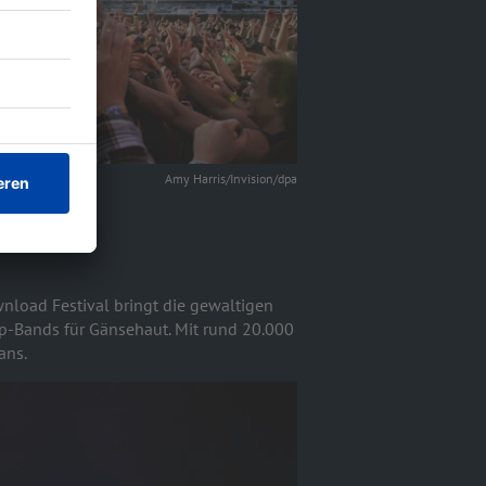
Amy Harris/Invision/dpa
nload Festival bringt die gewaltigen
p-Bands für Gänsehaut. Mit rund 20.000
ans.