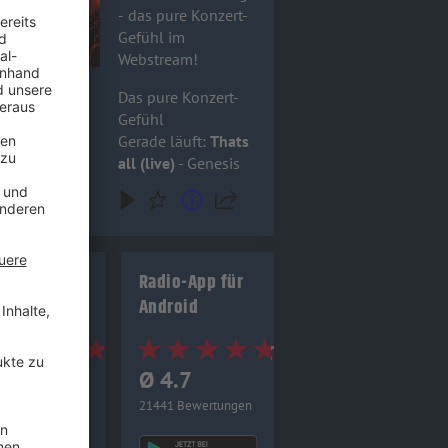
- das pure Konzert-
Gefühl im
Webstream!
Das pure Konzert-
Gefühl
Gerade läuft:
Thats
all (live)
- Genesis
io-App für
Radio-App für
 (Apple)
Android
4.8
Ø 4.7
0 Bewertungen
21441 Bewertungen