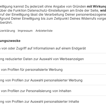
ugal u.a.)
Glastonbury Festival 
der Welt - mit Ablegern in
Das Glastonbury Festival ist ein
n. Über 700.000 Besucher feiern
nur unter Rockfans. In Südwest
on Maiden, Foo Fighters oder
Pilton einmal im Jahr für ein W
 Events hat schon
Paralleluniversum aus Sound, 
ein Festival bietet so viele
Menschen feiern hier musikalis
rs Geschichtsbuch.
Rock- und Metal-Giganten wie M
waren schon am Start.