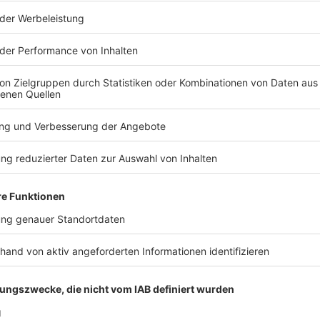
Bruna Prado/AP/dpa
Welcome to Rockville
eim Hellfest der Teufel: Über
Welcome to Rockville ist das F
orgen für Ausnahmezustand. Ob
Rockfestivals. In Daytona Beach, 
liest sich jedes Jahr wie das
160.000 Fans zum kollektiven A
taltete Gelände, die
größten internationalen Headli
eeindruckende Bandbreite
gibt ordentlich Vollgas – von M
Größe in Europa und zum
elt.