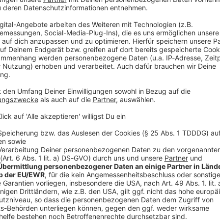
A
Foto: Wacken 2016 | Foto: Carsten Rehder/dpa
Fes
Roc
pass
alle
find