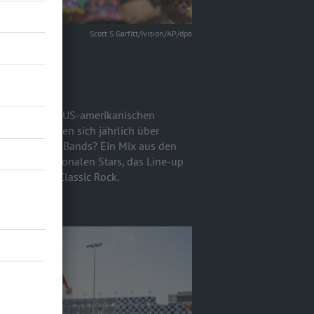
Scott S Garfitt/Ivision/AP/dpa
 (USA)
laggschiff der US-amerikanischen
Florida, treffen sich jährlich über
brocken. Die Bands? Ein Mix aus den
nern und nationalen Stars, das Line-up
etalcore bis Classic Rock.