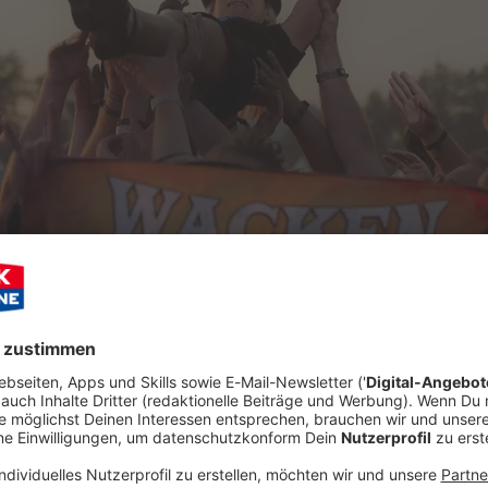
Audioti
kaum ein größeres Highlight, als das gemeinsame Feiern
aneten
. Jedes Jahr pilgern Hunderttausende von
r Tage zum Epizentrum der Rock- und Metalwelt werden.
wichtigsten Festivals
weltweit vor, die ihr als echte