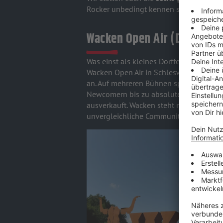
Rocker unbedingt kennen solltet:
Wacken Open Air (Deutschl
Was einst als kleines Dorffest begann, 
Wacken Open Air in Schleswig-Holstein 
an. Auf mehreren Bühnen spielen Metal-
Newcomern bis zu absoluten Legenden. 
ausverkauft. Wacken steht nicht nur für
unvergleichliche Community und Atmos