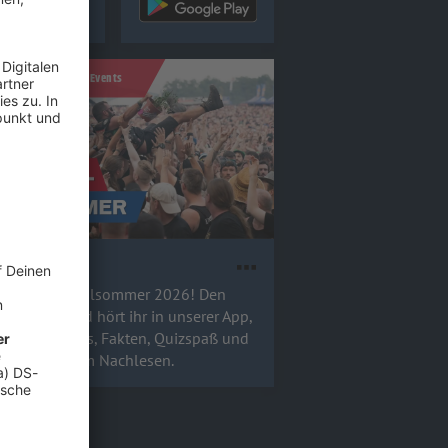
ktionen, Konzerte, Events
tivalsommer
kt den Festivalsommer 2026! Den
enden Sound hört ihr in unserer App,
 Festival-Infos, Fakten, Quizspaß und
et ihr hier zum Nachlesen.