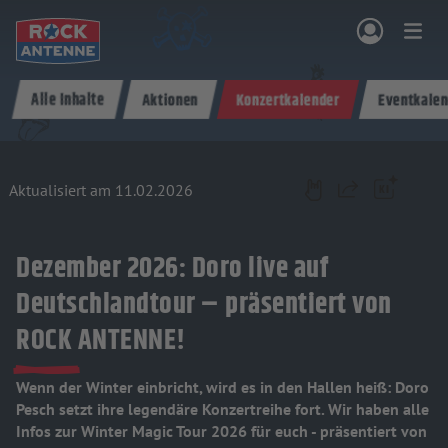
Zum Hauptinhalt springen
Alle Inhalte
Aktionen
Konzertkalender
Eventkalen
NG & PROGRAMM
AKTIONEN & KONZERTE
MUSIK
ROCKCOMMUNITY
SHOPPEN
Aktualisiert am 11.02.2026
Teilen
Dezember 2026: Doro live auf
Deutschlandtour – präsentiert von
ROCK ANTENNE!
Wenn der Winter einbricht, wird es in den Hallen heiß: Doro
Pesch setzt ihre legendäre Konzertreihe fort. Wir haben alle
Infos zur Winter Magic Tour 2026 für euch - präsentiert von