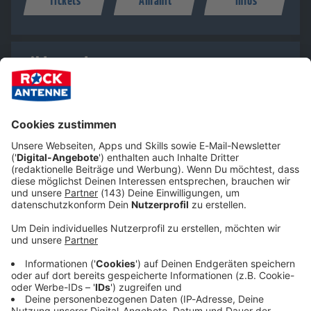
Tickets
Anfahrt
Infos
Filderstadt
17.12.26 (Do.)
20:00 Uhr
FILharmonie
TÜBINGERSTR. 40
70794 Filderstadt
Tickets
Anfahrt
Infos
Hier könnt ihr DORO 2026 live erleben:
11.12.2026 (Fr), REGENSBURG-OBERTRAUBLING, Eventhall