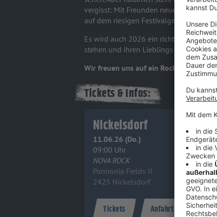
vergisst: Mit Freunden neue Bands ent
auf dem riesigen Festivalgelände haben
Es wird auch 2026 ein richtig grandiose
stehen und ihren Lieblings-Rockern zuj
Wir freuen uns auf ein Rock-Fest vom 
Tickets & Infos:
Nickelsdorf
11.06.26 (Do.)
09:00 Uhr
NOVA ROCK
Pannonia Fields II
2425 Nickelsdorf
Tickets
Anfahrt
Info