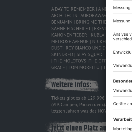
A DAY TO REMEMBER | A NEW CHAPTER |
ARCHITECTS | AURORAWAVE | BAD FLOWE
BENJAMIN | BRING ME THE HORIZON | 
SAHNE FISCHFILET | FREVD | FUTURE P
KANONENFIEBER | KUBLAI KHAN TX | 
MELROSE AVENUE | NICKELSDORFER BÖH
DUST | ROY BIANCO UND DIE ABBRUNZAT
SKINDRED | SLAY SQUAD | SNOT | SOCI
| THE MOLOTOVS |THE OFFSPRING | TH
GRACE | TOM MORELLO | TRIVIUM | TX2
Weitere Infos:
Tickets gibt es ab 129,99€ (Tageskarte)
(VIP, Campen, Parken uvm.). Zudem wird
letzten Jahren was das NOVA ROCK imme
Jetzt einen Platz auf der R