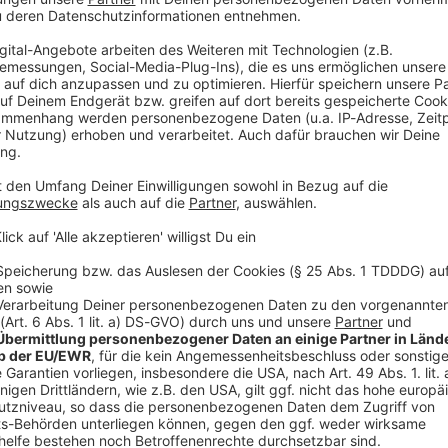
decken, über das Campinggelände schlendern und neue Freundscha
 - das muss jeder einmal erlebt haben!
s Festival geben, wenn das größte Rockfestival in Österreich
rund
ubeln.
Allerfeinsten - ROCK ANTENNE Bayern präsentiert das NOVA ROCK
Nickelsdorf
Ni
12.06.26 (Fr.)
13.0
09:00 Uhr
09:0
NOVA ROCK
NOV
Pannonia Fields II
Pann
2425 Nickelsdorf
2425
s
Tickets
Anfahrt
Infos
T