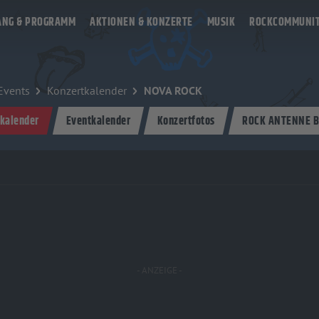
ANG & PROGRAMM
AKTIONEN & KONZERTE
MUSIK
ROCKCOMMUNI
 Events
Konzertkalender
NOVA ROCK
kalender
Eventkalender
Konzertfotos
ROCK ANTENNE B