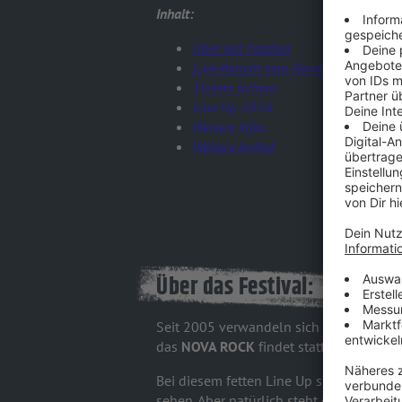
Inhalt:
Über das Festival
Live-Bericht vom Nova Rock
Tickets sichern
Line Up 2026
Weitere Infos
Weitere Artikel
Über das Festival:
Seit 2005 verwandeln sich die Pannonia 
das
NOVA ROCK
findet statt! Mit dabe
Bei diesem fetten Line Up sind
unter a
sehen. Aber natürlich steht das Festival