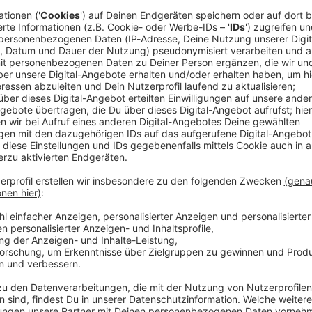
Audiotitel - Live Rock
Fields jedes Jahr im Juni in eine eigene Stadt: Vom
11. bis zum 1
i sind wieder erstklassige Headliner, spannende Newcomer und au
nderem
Volbeat
,
Iron Maiden
, Bring Me The Horizon und The Cure
 nicht nur für unglaublich gute Rockmusik, sondern auch für ein Er