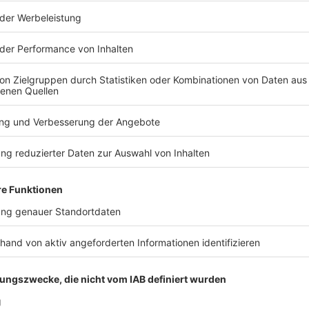
 A PERFECT CIRCLE | ALL THEM WITCHES | ALL TIME LOW | ALTE
R | BAD NERVES | BAD OMENS | BILMURI | BLACK LABEL SOCIET
CASSIES | CATCH YOUR BREATH | CHUGGABOOM | DARTANGNAN | D
ALACE | HOLLYWOOD UNDEAD | ICE NINE KILLS | IRON MAIDEN | 
KUPFERGOLD | LAGWAGON | LEMO | LOATHE | MAGNOLIA PARK |
MISCHE | PALAYE ROYALE | PAPA ROACH | P.O.D. | PRESIDENT 
I BOYS | ROYAL REPUBLIC | SABATON | SEX PISTOLS FEAT. FRAN
AL DISTORTION | SOFT PLAY | SOUL ASYLUM | STATIC X | TEX2 |
E PLOT IN YOU | THE PRETTY RECKLESS | THE PRETTY WILD | 
 | VOILÀ | VOLBEAT | VINEGAR HILL | WE CAME AS ROMANS | YU
 bzw. 279,99€ (Festivalpass) im
NOVA ROCK Online Shop
. Dazu gi
 es auch in diesem Jahr wieder das Green Camping geben, genauso
r ausverkauft,
also: Beeilt euch! ;-)
OCK ANTENNE Gästeliste sichern!