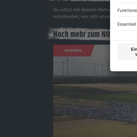
Du willst mit deinem Partner/deiner Pa
entscheiden, wer sich unsere aller letzte
Noch mehr zum NOVA ROCK
Rockfakten