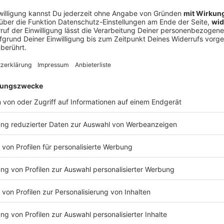
s
s bereits freuen:
f der Webseite des NOVA ROCK
.