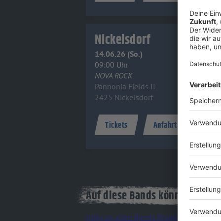
Nickelsdorf
14.06.26 (So.)
09:00 Uhr
NOVA ROCK
Pannonia Fields II
2425 Nickelsdorf
Tickets
Anfahrt
Info
Auf diese Bands können wir un
Infos zu allen Bands findet ihr hier au