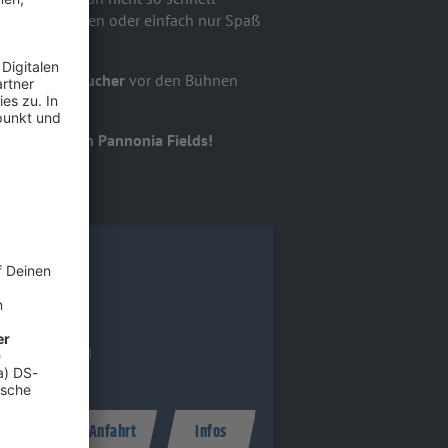
ften schließen oder einfach nur Spaß
 200.000 Besucher
vor den Bühnen
 2026 auf den Pannonia Fields!
ckelsdorf
6.26 (Sa.)
0 Uhr
A ROCK
onia Fields II
 Nickelsdorf
ickets
Anfahrt
Infos