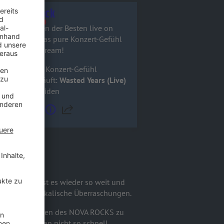
Live Rock
Die Besten der Besten live on
stage - das pure Konzert-Gefühl
im Webstream!
Das pure Konzert-Gefühl
Gerade läuft:
Wasted Years (Live)
- Iron Maiden
4. Juni 2026
ist es wieder so weit und
ch einige musikalische Überraschungen.
auf den Bühnen des NOVA ROCKS zu
lebnis, das man nicht so schnell