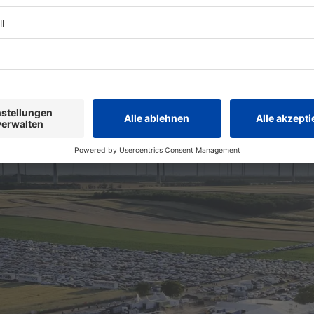
rtnerin oder auch der gesamten Freundesgruppe zum Nova Rock fah
n Tickets schnappt! ;-)
: