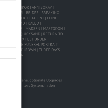
R BRIDGE | ANKOR | ANNISOKAY |
Y | BLACK VEIL BRIDES | BREAKING
RAIN | EGO KILL TALENT | FEINE
JUST MUSTARD | KALEO |
 MALEVOLENCE | MADSEN | MASTODON |
| QUERBEAT | QUICKSAND | RETURN TO
K CARTER | SIX FEET UNDER |
 THE CURE | THE FUNERAL PORTRAIT
THE RASMUS | THROWN | THREE DAYS
NGER | ZASCHA
bt es verschiedene, optionale Upgrades
 wie das Cashless System. In den