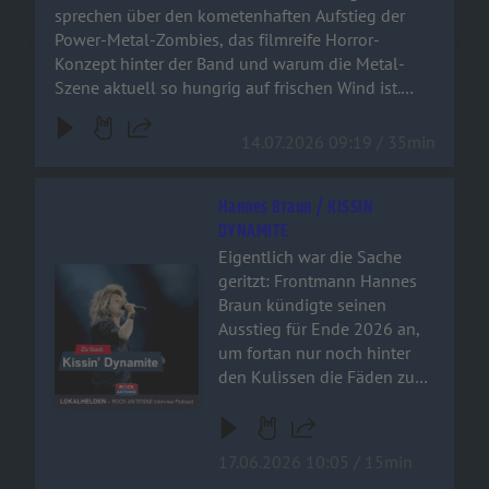
Bier und checkt aus, was der
sprechen über den kometenhaften Aufstieg der
„Dr. Dead“ der deutschen
Power-Metal-Zombies, das filmreife Horror-
Metal-Szene zu erzählen
Konzept hinter der Band und warum die Metal-
hat!
Szene aktuell so hungrig auf frischen Wind ist.
Schnappt euch ein kaltes Bier und checkt aus, was
der „Dr. Dead“ der deutschen Metal-Szene zu
14.07.2026 09:19 / 35min
erzählen hat!
Hannes Braun / KISSIN
DYNAMITE
Eigentlich war die Sache
Audiotitel - Hannes Braun / KISSIN DYNAMITE
geritzt: Frontmann Hannes
Braun kündigte seinen
Ausstieg für Ende 2026 an,
um fortan nur noch hinter
den Kulissen die Fäden zu
ziehen. Doch der
hundertfache Wunsch der
Fangemeinde hat alles
17.06.2026 10:05 / 15min
verändert! Im exklusiven