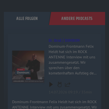
ALLE FOLGEN
ANDERE PODCASTS
Dr. Dead / DOMINUM
Dominum-Frontmann Felix
Heldt hat sich im ROCK
Audiotitel - Dr. Dead / DOMINUM
ANTENNE Interview mit uns
zusammengesetzt. Wir
sprechen über den
kometenhaften Aufstieg der
Power-Metal-Zombies, das
filmreife Horror-Konzept
hinter der Band und warum
14.07.2026 09:19 / 35min
die Metal-Szene aktuell so
hungrig auf frischen Wind
Dominum-Frontmann Felix Heldt hat sich im ROCK
ist. Schnappt euch ein kaltes
ANTENNE Interview mit uns zusammengesetzt. Wir