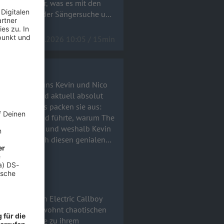
im Studio war, was es mit den
le Stand bei der Sängersuche und
17.06.2026 10:05 / 15min
co
Die Jungs sind aktuell absolut
l-Talk-Modus packen sie aus:
mtitel Tanzneid führte, warum The
arderobe stand und weshalb Kevin
ialen
-Zettel) und echtem Rock 'n'
remsen. Im gewohnt chaotischen
von Uke Bosse zu ihrem