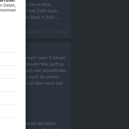
ls glühender Fan in ihrer
ätzt hat. Zieht euch
el) und echtem Rock 'n' Roll-
15.06.2026 13:13 / 18min
! Wir müssen gehen“ nach 9 Jahren
 der Hosen! Wie läuft so
Ende geht – nach vier Jahrzehnten
 Jahren immer noch an seinen
h viel
!a
h 9 Jahren wieder ein fettes