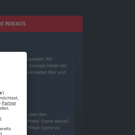
E PODCASTS
ns zusammengesetzt. Wir
mreife Horror-Konzept hinter der
hnappt euch ein kaltes Bier und
Wir sprechen über den
nd warum die Metal-Szene aktuell
 der deutschen Metal-Szene zu