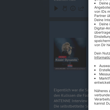
Hannes Bra
Eigentlich 
fortan nur 
Audiotitel - Hannes Braun / KIS
alles verän
noch ein allerletzt
erscheint a
warum das A
komplett n
der Sängers
euch bereit
17.06.2026
Eigentlich war die Sache geritzt
den Kulissen die Fäden zu ziehe
ANTENNE Interview lässt Hannes 
Die selbstbetitelte Scheibe Kiss