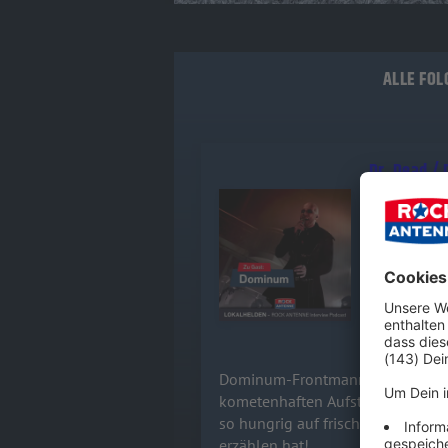
ALLE FOL
Dr. Dead /
Dominum-Fr
Audiotitel - Dr. Dead / DOMINUM
sprechen üb
Band und wa
checkt aus,
14.07.2026
Dominum-Frontmann Felix Heldt 
kometenhaften Aufstieg der Powe
so hungrig auf frischen Wind ist.
erzählen hat!