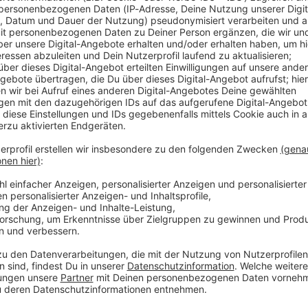
un / KISSIN DYNAMITE
war die Sache geritzt: Frontmann Hannes Braun kündigte seinen A
noch hinter den Kulissen die Fäden zu ziehen. Doch der hundert
SIN DYNAMITE
dert! Im exklusiven ROCK ANTENNE Interview lässt Hannes die ab
es Studioalbum mit ihm am Gesang geben! Die selbstbetitelte Scheibe Kissin' Dynamite
m 18. September 2026 – pünktlich zu den fetten Arena-Shows im H
lbum eine emotionale Achterbahnfahrt inklusive echter Tränen i
eu aufgenommenen Songs aus der Vor-Stimmbruch-Zeit auf sich ha
uche und hochkarätigen Feature-Gästen (wie DragonForce oder Saltati
 für den ultimativen, stilvollen Abschiedsknaller. Rock 'n' Roll- 
 10:05 / 15min
: Frontmann Hannes Braun kündigte seinen Ausstieg für Ende 2026 
n. Doch der hundertfache Wunsch der Fangemeinde hat alles verä
die absolute Bombe platzen: Es wird noch ein allerletztes Stud
in' Dynamite erscheint am 18. September 2026 – pünktlich zu den 