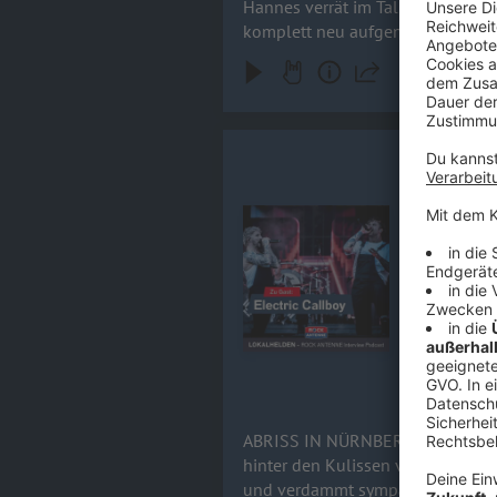
Hannes verrät im Talk, warum das
komplett neu aufgenommenen Song
hochkarätigen Feature-Gästen (wie DragonForce oder Sal
Abschiedsknaller. Rock 'n' Roll- 
Kevin Rata
ABRISS IN NÜRNB
von Electri
Audiotitel - Kevin Ratajczak & N
nicht zu b
Wie ein ein
Offspring-F
die legendäre 
Mix aus kre
Roll-Wahnsi
15.06.2026
ABRISS IN NÜRNBERG! Electric Callboy im exklusiven Ro
hinter den Kulissen von Rock im 
und verdammt sympathischen Real