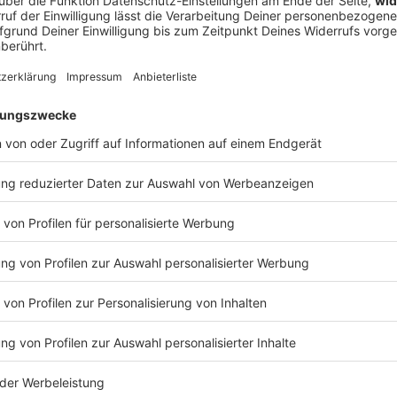
ührte, warum The Offspring-Frontmann Dexter Holland plötzlich a
die legendäre US-Venue Red Rocks im ersten Moment komplett untersch
 Zerstörung (inklusive Live-Malstunde auf unserem Interview-Zett
und Abfahrt! 🤘
DIE TOTEN HOSEN
osen feiern 44 Jahre Bandgeschichte – und setzen mit „Trink aus
ttes Ausrufezeichen. Gleichzeitig ist es aber auch: das letzte Studioalbum
EN HOSEN
ds-Album eigentlich ab? Wie fühlt sich das an, wenn eine Ära zu 
eiß und Gänsehaut-Momenten? Und was liebt man nach so vielen
 trotz Tour-Stress, Studio-Nächten und allem Chaos dazwischen? Darüber und über noc
ht Campino im exklusiven ROCK ANTENNE Lokalhelden-Interview
 07:55 / 26min
Bandgeschichte – und setzen mit „Trink aus! Wir müssen gehen“ nac