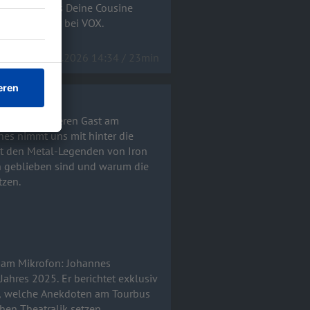
iew gibt uns Deine Cousine
 um 20:15 Uhr bei VOX.
15.04.2026 14:34 / 23min
 ganz besonderen Gast am
mit den Metal-Legenden von Iron
 geblieben sind und warum die
tzen.
 am Mikrofon: Johannes
en, welche Anekdoten am Tourbus
en Theatralik setzen.