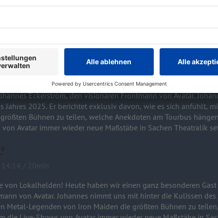
r abends der Letzte am Tresen? Im ROCK ANTENNE Hamburg Interv
taffel. Sing meinen Song - Das Tauschkonzert startet am 14. April
ckerström / Avatar
 zu einer neuen Folge von Lokalhelden! Heute haben wir einen
/ Avatar
es Eckerström, den visionären Frontmann von Avatar. Johannes nimmt uns mit hinter die
s Jahres 2025. Er berichtet exklusiv davon, wie es sich anfühlt, 
 größten Bühnen zu teilen, welche Anekdoten am Tourbus hängen
 von Avatar immer wieder neue Maßstäbe in Sachen Theatralik se
 14:14 / 20min
e von Lokalhelden! Heute haben wir einen ganz besonderen Gast
issen des Jahres 2025. Er berichtet exklusiv
 den Metal-Legenden von Iron Maiden die größten Bühnen zu teil
 die Live-Shows von Avatar immer wieder neue Maßstäbe in Sach