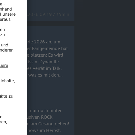
14.07.2026 09:19 / 35min
usstieg für Ende 2026 an, um
fache Wunsch der Fangemeinde hat
solute Bombe platzen: Es wird
erbst. Hannes verrät im Talk,
m Studio war, was es mit den
t und wie der aktuelle Stand bei
o Mortis) aussieht. Macht
Brotherhood vom Feinsten! 🤘
an, um fortan nur noch hinter
ndert! Im exklusiven ROCK
ioalbum mit ihm am Gesang geben!
fetten Arena-Shows im Herbst.