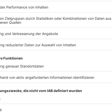
tzte Studioalbum der Hosen! Wie läuft so ein Abschieds-Album eigentlich ab?
e Ära zu Ende geht – nach vier Jahrzehnten Lärm, Schweiß und G
 noch an seinen Bandkollegen – trotz Tour-Stress, Studio-Nächt
r spricht Campino im exklusiven ROCK ANTENNE Lokalhelden-Inte
orn / DEINE COUSINE
rn alias Deine Cousine ist bei der neuen Staffel "Sing meinen So
INE COUSINE
fel: Es gibt eine Sonderfolge mit den Scorpions als Special-Guest
rungen? Welchen Auftritt fand Rudolf Schenker besonders gut? W
ROCK ANTENNE Hamburg Interview gibt uns Deine Cousine exklusiv
 Song - Das Tauschkonzert startet am 14. April um 20:15 Uhr bei
 14:34 / 23min
 ist bei der neuen Staffel "Sing meinen Song" dabei! Das Besondere
s Special-Guests! Was waren die größten Herausforderungen? Wel