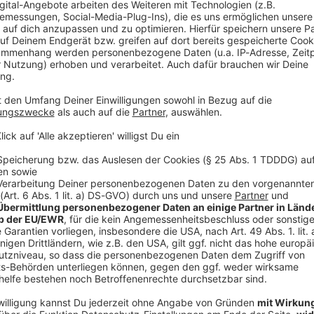
 Album eine emotionale Achterbahnfahrt inklusive echter Tränen 
s aus der Vor-Stimmbruch-Zeit auf sich hat und wie der aktuel
tatio Mortis) aussieht. Macht euch bereit für den ultimativen, stilvollen
Brotherhood vom Feinsten! 🤘
jczak & Nico Sallach / ELECTRIC CALLBOY
ERG! Electric Callboy im exklusiven Rock im Park Interview! Wir haben uns Kevin und Ni
c Callboy hinter den Kulissen von Rock im Park 2026 geschnappt! 
ico Sallach / ELECTRIC CALLBOY
remsen. Im gewohnt chaotischen und verdammt sympathischen Rea
ziger, trockener Spruch von Uke Bosse zu ihrem brandneuen Albu
rontmann Dexter Holland plötzlich als glühender Fan in ihrer G
US-Venue Red Rocks im ersten Moment komplett unterschätzt hat. Zieht euch diesen gen
ativer Zerstörung (inklusive Live-Malstunde auf unserem Interview
nn rein! Boxen aufdrehen und Abfahrt! 🤘
 13:13 / 18min
ck im Park Interview! Wir haben uns Kevin und Nico von Electric Callboy
Park 2026 geschnappt! Die Jungs sind aktuell absolut nicht zu b
-Talk-Modus packen sie aus: Wie ein einziger, trockener Spruch 