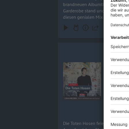
brandneuen Albumtitel Tanzneid f
Garderobe stand und weshalb Kevin 
diesen genialen Mix aus kreativer
Wahnsinn rein! Boxen aufdrehen 
Campino / 
Die Toten H
wieder ein fe
Audiotitel - Campino / DIE TOT
ein Abschie
Lärm, Schw
Bandkollegen –
mehr spric
20.05.2026
Die Toten Hosen feiern 44 Jahre 