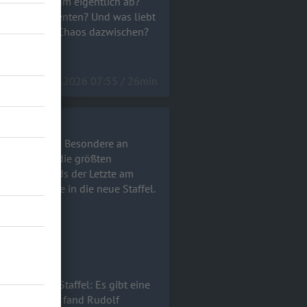
änsehaut-Momenten? Und was liebt
en und allem Chaos dazwischen?
rview!a
20.05.2026 07:55 / 26min
ng" dabei! Das Besondere an
s! Was waren die größten
er war abends der Letzte am
e Einblicke in die neue Staffel.
 VOX.
 an dieser Staffel: Es gibt eine
chen Auftritt fand Rudolf