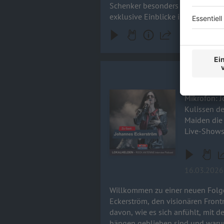
Schenker besonders gut? Wer wa
exklusive Einblicke in die neue S
Johannes E
Willkommen
Audiotitel - Johannes Eckerström 
Mikrofon: Johann
Kulissen de
Maiden die
Live-Shows
16.03.2026
Willkommen zu einer neuen Folg
Eckerström, den visionären Frontmann von Avatar. Johannes nimmt uns mit hinter die Kul
davon, wie es sich anfühlt, mit
hängen geblieben sind und warum