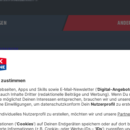
GEN
ANDER
 DOMINUM
ontmann Felix Heldt hat sich im ROCK ANTENNE Interview mit u
er den kometenhaften Aufstieg der Power-Metal-Zombies, das fil
rum die Metal-Szene aktuell so hungrig auf frischen Wind ist. Sc
 was der „Dr. Dead“ der deutschen Metal-Szene zu erzählen hat!
 09:19 / 35min
hat sich im ROCK ANTENNE Interview mit uns zusammengesetzt. 
r-Metal-Zombies, das filmreife Horror-Konzept hinter der Band u
 Schnappt euch ein kaltes Bier und checkt aus, was der „Dr. Dead“