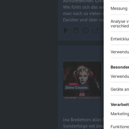
Ausrufezeichen. Gleichzeitig ist es aber auch: das le
Wie fühlt sich das an, wenn ein
man nach so vielen Jahren immer
Darüber und über noch viel meh
Ina Bredeh
Ina Bredeho
Audiotitel - Ina Bredehorn / DE
dieser Staf
Herausforde
Tresen? Im 
Sing meinen
15.04.2026
Ina Bredehorn alias Deine Cousine
Sonderfolge mit den Scorpions al