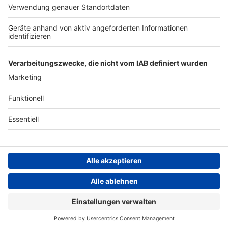
Archiv
Teilnahme­bedingungen
Geschäfts­bedingungen
ANTENNE BAYERN GROUP
Grounding Page ROCK
ANTENNE
Datenschutz­erklärung
Cookie- und Drittanbieter-
einstellungen
Persönliche Datenkontrolle
ROCK ANTENNE Live
Fall Out Boy – Love From The Other Side (Edit)