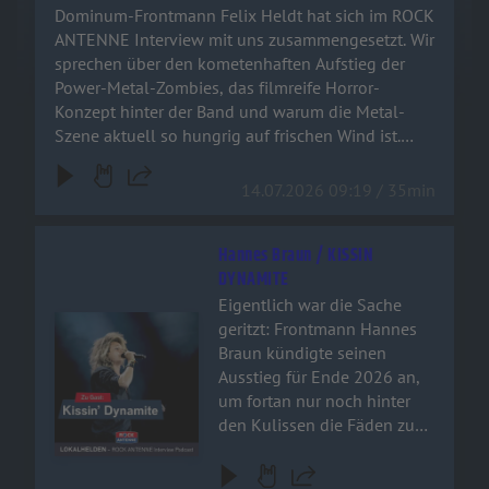
hungrig auf frischen Wind
Dominum-Frontmann Felix Heldt hat sich im ROCK
ist. Schnappt euch ein kaltes
ANTENNE Interview mit uns zusammengesetzt. Wir
Bier und checkt aus, was der
sprechen über den kometenhaften Aufstieg der
„Dr. Dead“ der deutschen
Power-Metal-Zombies, das filmreife Horror-
Metal-Szene zu erzählen
Konzept hinter der Band und warum die Metal-
hat!
Szene aktuell so hungrig auf frischen Wind ist.
Schnappt euch ein kaltes Bier und checkt aus, was
der „Dr. Dead“ der deutschen Metal-Szene zu
14.07.2026 09:19 / 35min
erzählen hat!
Hannes Braun / KISSIN
DYNAMITE
Eigentlich war die Sache
Audiotitel - Hannes Braun / KISSIN DYNAMITE
geritzt: Frontmann Hannes
Braun kündigte seinen
Ausstieg für Ende 2026 an,
um fortan nur noch hinter
den Kulissen die Fäden zu
ziehen. Doch der
hundertfache Wunsch der