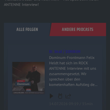
ANTENNE Interview!
ALLE FOLGEN
ANDERE PODCASTS
Dr. Dead / DOMINUM
Dominum-Frontmann Felix
Heldt hat sich im ROCK
Audiotitel - Dr. Dead / DOMINUM
ANTENNE Interview mit uns
zusammengesetzt. Wir
sprechen über den
kometenhaften Aufstieg der
Power-Metal-Zombies, das
filmreife Horror-Konzept
hinter der Band und warum
14.07.2026 09:19 / 35min
die Metal-Szene aktuell so