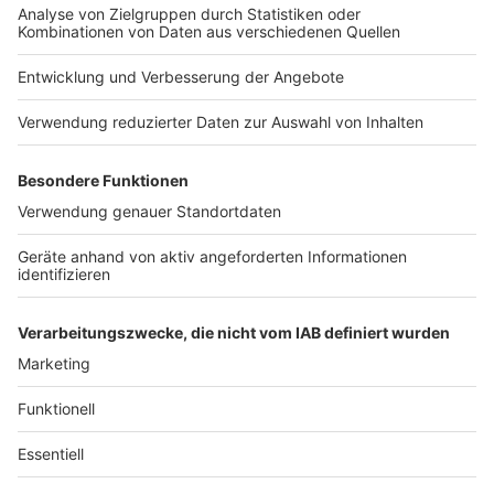
Impressum
Newsletter
Das Band-ABC
Kontakt
Jobs
Studio-Hotline
Presse
Werbung
Archiv
Teilnahme­bedingungen
Geschäfts­bedingungen
ANTENNE BAYERN GROUP
Grounding Page ROCK
ANTENNE
Datenschutz­erklärung