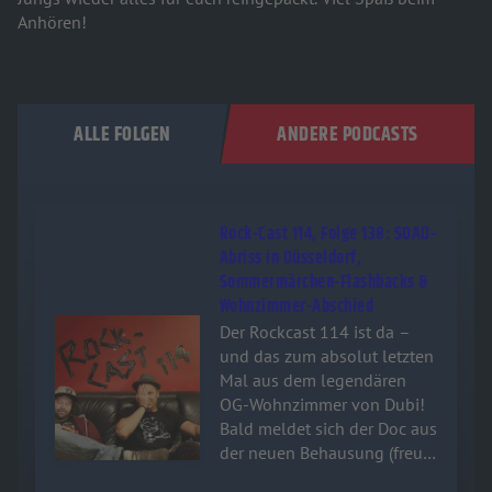
Anhören!
ALLE FOLGEN
ANDERE PODCASTS
Rock-Cast 114, Folge 138: SOAD-
Abriss in Düsseldorf,
Sommermärchen-Flashbacks &
Wohnzimmer-Abschied
Audiotitel - Rock-Cast 114, Folge 138: SOAD-Abriss in 
Der Rockcast 114 ist da –
und das zum absolut letzten
Mal aus dem legendären
OG-Wohnzimmer von Dubi!
Bald meldet sich der Doc aus
der neuen Behausung (freut
euch schon mal auf feinsten