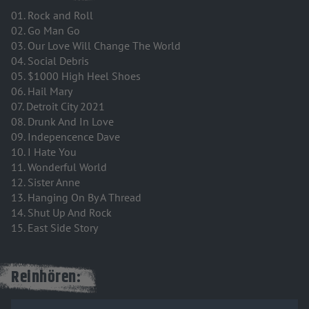
01. Rock and Roll
02. Go Man Go
03. Our Love Will Change The World
04. Social Debris
05. $1000 High Heel Shoes
06. Hail Mary
07. Detroit City 2021
08. Drunk And In Love
09. Indepencence Dave
10. I Hate You
11. Wonderful World
12. Sister Anne
13. Hanging On By A Thread
14. Shut Up And Rock
15. East Side Story
Reinhören: