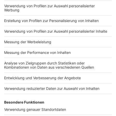
Nutzungsbedingungen
ROCK ANTENNE
Region wechseln
Impressum
Newsletter
Das Band-ABC
Kontakt
Jobs
Studio-Hotline
Presse
Werbung
Archiv