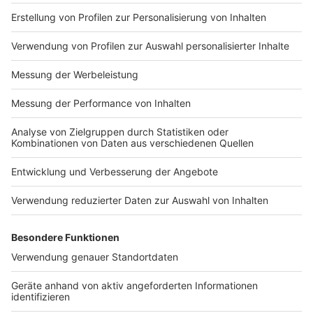
Nutzungsbedingungen
ROCK ANTENNE
Region wechseln
Impressum
Newsletter
Das Band-ABC
Kontakt
Jobs
Studio-Hotline
Presse
Werbung
Archiv
Teilnahme­bedingungen
Geschäfts­bedingungen