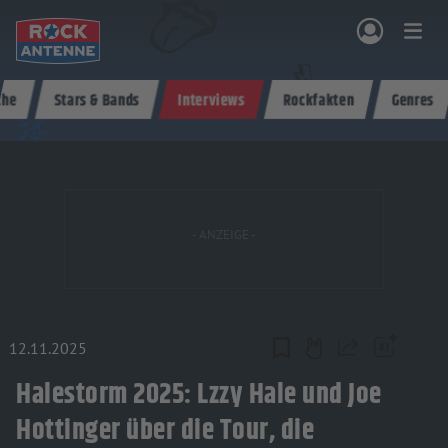
Zum Hauptinhalt springen
che
Stars & Bands
Interviews
Rockfakten
Genres
NG & PROGRAMM
AKTIONEN & KONZERTE
MUSIK
ROCKCOMMUNITY
SHOPPEN
12.11.2025
Teilen
Halestorm 2025: Lzzy Hale und Joe
Hottinger über die Tour, die