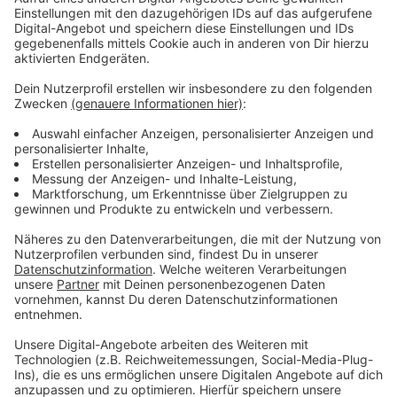
Verpass' nichts mehr mit unserem kostenlosen ROCK
ANTENNE Rock-Newsletter. Ob Musiknews,
Interviews, Quizspaß oder unsere neuesten Aktionen -
wir informieren dich.
Zum Newsletter anmelden
Du möchtest uns etwas sagen?
Studio Hotline
Kontaktformular
Sprachnachricht