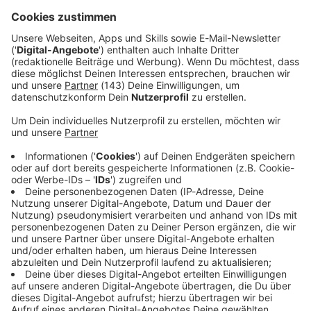
Empfang & Programm
Streams, Sendungen, Empfangswege, Mediathek,
Podcasts, Songsuche - alles rund ums Thema HÖREN
auf ROCK ANTENNE findet ihr hier.
Keep on rocking!