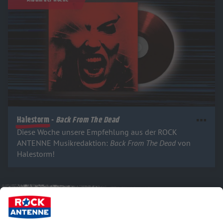
Halestorm -
Back From The Dead
Diese Woche unsere Empfehlung aus der ROCK
ANTENNE Musikredaktion:
Back From The Dead
von
Halestorm!
Hört uns und lasst von euch hören: