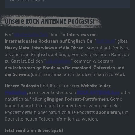
Unsere ROCK ANTENNE Podcasts!
Bei "
Whole Lotta Talk
" hört ihr
Interviews mit
internationalen Rockstars auf Englisch
. Bei "
Tuff Stuff
" gibts
Heavy Metal Interviews auf die Ohren
- sowohl auf Deutsch,
als auch auf Englisch, abhängig von der jeweiligen Band, die
zu Gast ist. Bei den "
Lokalhelden
" kommen wiederum
deutschsprachige Bands aus Deutschland, Österreich und
der Schweiz
(und manchmal auch darüber hinaus) zu Wort.
Unsere Podcasts
hört ihr auf unserer
Website in der
Mediathek
,
in unserer kostenlosen
ROCK ANTENNE App
oder
natürlich auf allen
gängigen Podcast-Plattformen
. Gerne
könnt ihr auch liken und kommentieren, wenn euch ein
Podcast gefällt, oder natürlich alle Podcasts
abonnieren
, um
über alle neuen Folgen informiert zu werden.
Jetzt reinhören & viel Spaß!