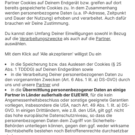
DAS KÖNNTE DICH AUCH INTERESSIEREN
Interviews
Five Finger Death Punch 2026: Zoltan über die Tour!
Five Finger Death Punch sind zurück! 🤘
Gründungsgitarrist Zoltan Bathory spricht im exklusiven