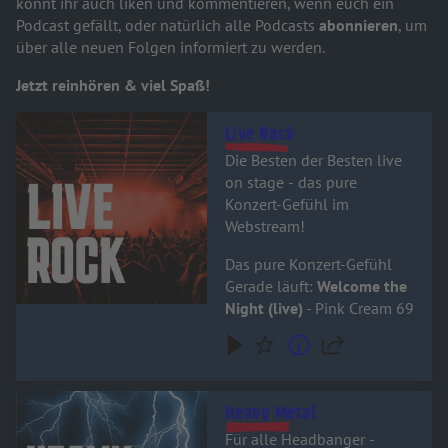
könnt ihr auch liken und kommentieren, wenn euch ein
Podcast gefällt, oder natürlich alle Podcasts
abonnieren
, um
über alle neuen Folgen informiert zu werden.
Jetzt reinhören & viel Spaß!
Audiotitel - Live Rock
Live Rock
Die Besten der Besten live
on stage - das pure
Konzert-Gefühl im
Webstream!
Das pure Konzert-Gefühl
Gerade läuft:
Welcome the
Night (live)
- Pink Cream 69
Audiotitel - Heavy Metal
Heavy Metal
Für alle Headbanger -