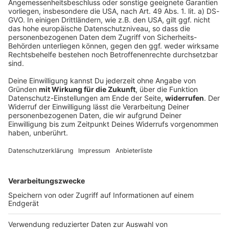
Five Finger Death Punch 2026: Zoltan über die Tour!
Five Finger Death Punch sind zurück! 🤘
Gründungsgitarrist Zoltan Bathory spricht im exklusiven
ROCK ANTENNE Interview über das neue Album Legacy,
den Warrior Spirit hinter dem Song „De Oppresso Liber“
und die unerschütterliche Verbindung zu den Fans. Jetzt
reinschauen und das volle Interview erleben!
DEINE GEMERKTEN ARTIKEL
Du hast dir noch keine Artikel gemerkt
Markiere sie hierfür mit einem