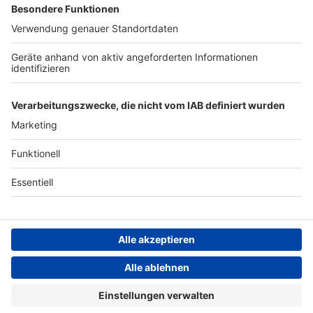
Werbung
Archiv
Teilnahme­bedingungen
Geschäfts­bedingungen
ANTENNE BAYERN GROUP
Grounding Page ROCK
ANTENNE
Datenschutz­erklärung
Cookie- und Drittanbieter-
einstellungen
Persönliche Datenkontrolle
Hard Rock
Aerosmith – Walk this way