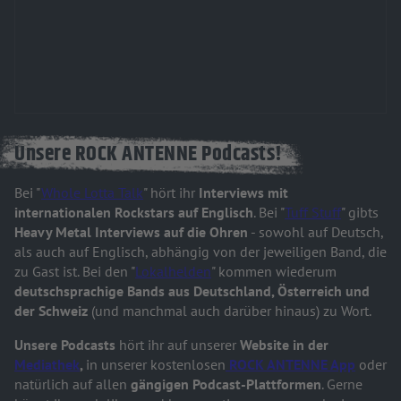
Unsere ROCK ANTENNE Podcasts!
Bei "
Whole Lotta Talk
" hört ihr
Interviews mit
internationalen Rockstars auf Englisch
. Bei "
Tuff Stuff
" gibts
Heavy Metal Interviews auf die Ohren
- sowohl auf Deutsch,
als auch auf Englisch, abhängig von der jeweiligen Band, die
zu Gast ist. Bei den "
Lokalhelden
" kommen wiederum
deutschsprachige Bands aus Deutschland, Österreich und
der Schweiz
(und manchmal auch darüber hinaus) zu Wort.
Unsere Podcasts
hört ihr auf unserer
Website in der
Mediathek
,
in unserer kostenlosen
ROCK ANTENNE App
oder
natürlich auf allen
gängigen Podcast-Plattformen
. Gerne