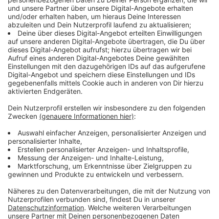
Podcasts, Songsuche - alles rund ums Thema HÖREN
auf ROCK ANTENNE findet ihr hier.
Keep on rocking!
Verpass' nichts mehr mit unserem kostenlosen ROCK
ANTENNE Rock-Newsletter. Ob Musiknews,
Interviews, Quizspaß oder unsere neuesten Aktionen -
wir informieren dich.
Zum Newsletter anmelden