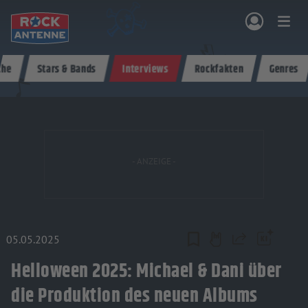
Zum Hauptinhalt springen
che
Stars & Bands
Interviews
Rockfakten
Genres
NG & PROGRAMM
AKTIONEN & KONZERTE
MUSIK
ROCKCOMMUNITY
SHOPPEN
05.05.2025
Teilen
Helloween 2025: Michael & Dani über
die Produktion des neuen Albums