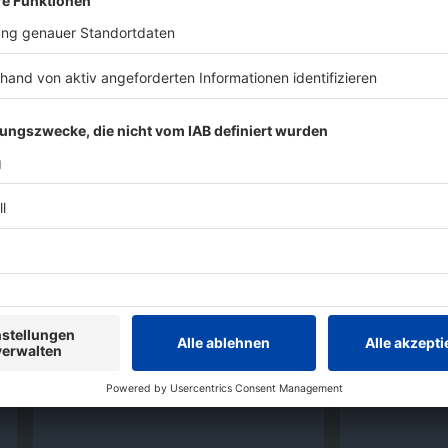
Interviews
Interviews
Dominum 2026: Über den
The Rolling 
kometenhaften Aufstieg der
Mick Jagger 
Power-Metal-Zombies!
Album
Forei
Dr. Dead persönlich von Dominum
Die Rolling 
hat uns alle Fragen im exklusiven
Album am St
ROCK ANTENNE Interview zu
haben Mick J
Zombies im Rock und Metal
Fragen gestell
beantwortet.