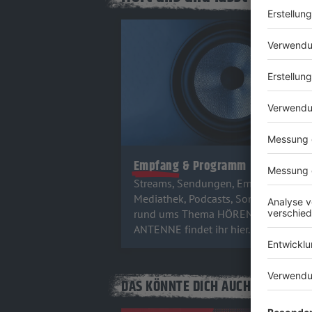
Empfang & Programm
Streams, Sendungen, Empfangswege
Mediathek, Podcasts, Songsuche - all
rund ums Thema HÖREN auf ROCK
ANTENNE findet ihr hier.
DAS KÖNNTE DICH AUCH INTERESS