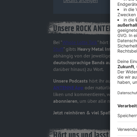
Details anzeigen
Unsere ROCK ANTENNE Podc
Bei "
Whole Lotta Talk
" hört ihr
Interview
Stuff
" gibts
Heavy Metal Interviews auf
abhängig von der jeweiligen Band, die zu
deutschsprachige Bands aus Deutschlan
darüber hinaus) zu Wort.
Unsere Podcasts
hört ihr auf unserer
Web
ANTENNE App
oder natürlich auf allen
liken und kommentieren, wenn euch ein P
abonnieren
, um über alle neuen Folgen
Jetzt reinhören & viel Spaß!
Hört uns und lasst von euc