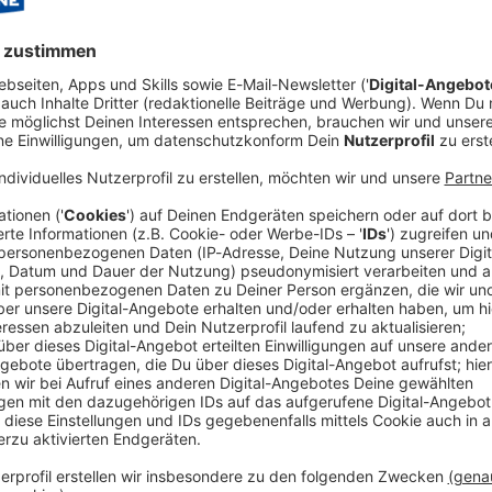
 Dublin, D04 E5W5, Ireland
 Interview mit Mille Petrozza:
Audioti
le Petrozza,
hat mit uns im exklusiven ROCK ANTENNE
 Of The World
geredet, das im Januar 2026 erschienen ist.
gt, wie seine Songs entstehen und was Klassiker-Alben
ator auf Tour gehen und was sie an Überraschungen
rt rein!