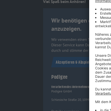
Viel Spaß beim Anhören!
Wir benötigen deine Zu
anzuzeigen.
Wir verwenden einen Service eines D
Dieser Service kann Daten zu deinen
durch und stimme der Nutzung des 
Akzeptieren & Abspielen
Podigee
Verarbeitendes Unternehmen
Podigee GmbH
Schlesische Straße 20, 10997 Berlin, Germa