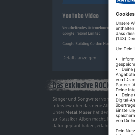
YouTube Video
Verarbeitendes Unternehmen
Google Ireland Limited
Google Building Gordon House, 4 Barrow St,
Details anzeigen
Das exklusive ROCK ANTENNE
Sänger und Songwriter von
Kreator, Mil
Interview über das neue Album
Krushers
Unser
Metal Moser
hat den Rocker gefra
zu Klassiker-Alben macht. Mit wem Kre
dafür geplant haben, erfahrt ihr hier - hö