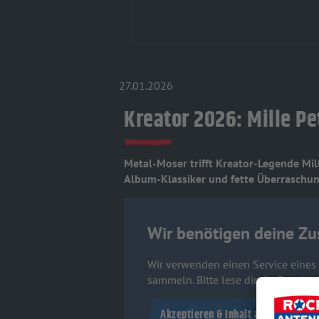
27.01.2026
Kreator 2026: Mille P
Metal-Moser trifft Kreator-Legende Mill
Album-Klassiker und fette Überraschung
Wir benötigen deine Zu
Wir verwenden einen Service eines D
sammeln. Bitte lese dir die Detail
Akzeptieren & Inhalt anzeigen