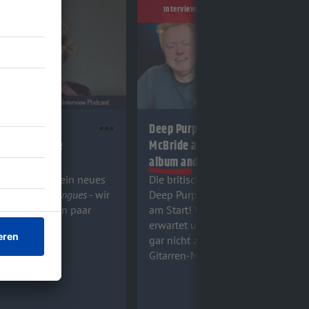
Interviews
Stones 2026:
Deep Purple 2026: Simon
über das neue
McBride about their new
gn Tongues
album and more!
Stones haben ein neues
Die britischen Hard Rock-Legende
art:
Foreign Tongues
- wir
Deep Purple haben ein neues Al
agger dazu ein paar
am Start! Was euch auf „Splat!“
t, hört rein!
erwartet und warum ans Aufhöre
gar nicht zu denken ist, verrät
Gitarren-Meister Simon McBride.