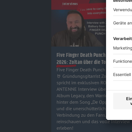
Interviews
Five Finger Death Punch
2026: Zoltan über die Tour!
Five Finger Death Punch sind zurück!
🤘 Gründungsgitarrist Zoltan Bathory
spricht im exklusiven ROCK
ANTENNE Interview über das neue
Album Legacy, den Warrior Spirit
hinter dem Song „De Oppresso Liber“
und die unerschütterliche
Verbindung zu den Fans. Jetzt
reinschauen und das volle Interview
erleben!