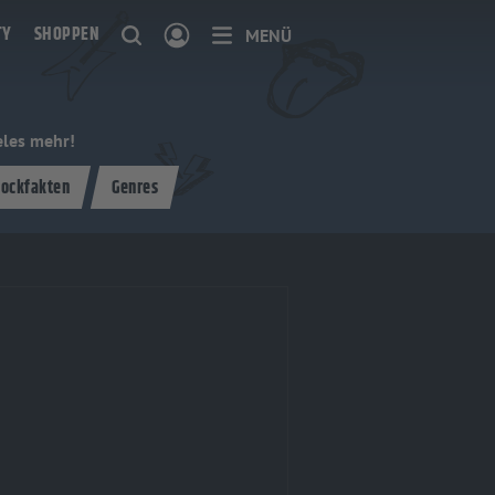
TY
SHOPPEN
MENÜ
eles mehr!
ockfakten
Genres