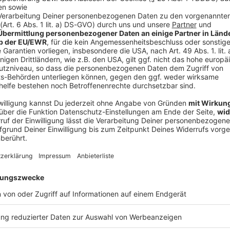
asts!
s mit internationalen Rockstars auf Englisch
. Bei "
Tuff
 die Ohren
- sowohl auf Deutsch, als auch auf Englisch,
 Gast ist. Bei den "
Lokalhelden
" kommen wiederum
d, Österreich und der Schweiz
(und manchmal auch
Pod
Die
site in der
Mediathek
,
in unserer kostenlosen
ROCK
(Web
gängigen Podcast-Plattformen
. Gerne könnt ihr auch
und 
odcast gefällt, oder natürlich alle Podcasts
der 
 informiert zu werden.
h hören: