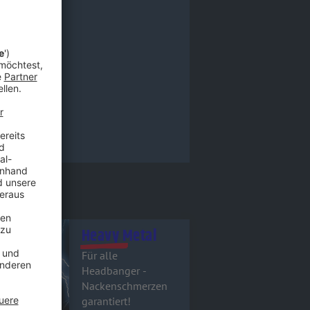
tel - Heavy Metal
Heavy Metal
Für alle
Headbanger -
Nackenschmerzen
garantiert!