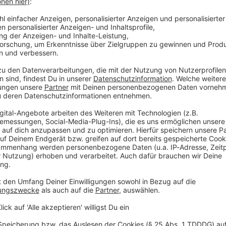
stimmung, um Inhalte von Podigee
rittanbieters, um externe Inhalte einzubetten.
 Aktivitäten sammeln. Bitte lese dir die Details
Service zu, um diese Inhalte anzuzeigen.
Rad
iOS
Ø 
1260
ny