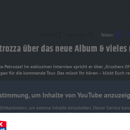
Merken:
Bewerten:
Teilen:
etrozza über das neue Album & vieles
e Petrozza! Im exklusiven Interview spricht er über „Krushers O
en für die kommende Tour. Das müsst Ihr hören – klickt Euch re
stimmung, um Inhalte von YouTube anzuzeig
rittanbieters, um externe Inhalte einzubetten. Dieser Service kan
s durch und stimme der Nutzung des Service zu, um diese Inhalte a