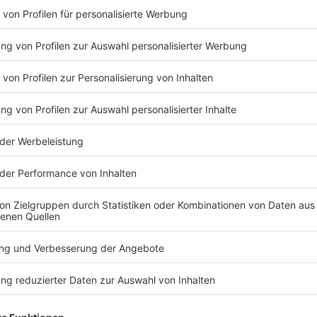
Keep on rocking!
Verpass' nichts mehr mit unserem
kostenlosen ROCK ANTENNE Rock-
Newsletter. Ob Musiknews, Interviews,
Quizspaß oder unsere neuesten
Aktionen - wir informieren dich.
,
es
Zum Newsletter anmelden
IEREN