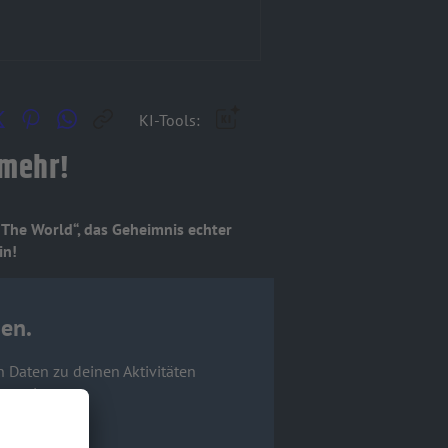
KI-Tools:
 mehr!
f The World“, das Geheimnis echter
in!
en.
n Daten zu deinen Aktivitäten
nzuzeigen.