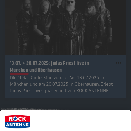
13.07. + 20.07.2025: Judas Priest live in
München und Oberhausen
Die Metal-Götter sind zurück! Am 13.07.2025 in
München und am 20.07.2025 in Oberhausen. Erlebt
Judas Priest live - präsentiert von ROCK ANTENNE
Hört uns und lasst von euch hören: