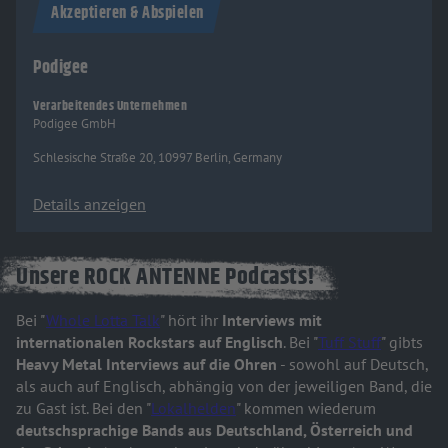
Akzeptieren & Abspielen
Podigee
Verarbeitendes Unternehmen
Podigee GmbH
Schlesische Straße 20, 10997 Berlin, Germany
Details anzeigen
Unsere ROCK ANTENNE Podcasts!
Bei "
Whole Lotta Talk
" hört ihr
Interviews mit
internationalen Rockstars auf Englisch
. Bei "
Tuff Stuff
" gibts
Heavy Metal Interviews auf die Ohren
- sowohl auf Deutsch,
als auch auf Englisch, abhängig von der jeweiligen Band, die
zu Gast ist. Bei den "
Lokalhelden
" kommen wiederum
deutschsprachige Bands aus Deutschland, Österreich und