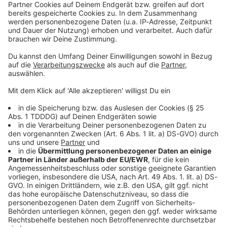
DAS KÖNNTE DICH AUCH INTERESSIEREN
Interviews
Five Finger Death Punch 2026: Zoltan über die Tour!
Five Finger Death Punch sind zurück! 🤘
Gründungsgitarrist Zoltan Bathory spricht im exklusiven