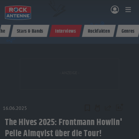
Zum Hauptinhalt springen
che
Stars & Bands
Interviews
Rockfakten
Genres
NG & PROGRAMM
AKTIONEN & KONZERTE
MUSIK
ROCKCOMMUNITY
SHOPPEN
16.06.2025
Teilen
The Hives 2025: Frontmann Howlin'
Pelle Almqvist über die Tour!