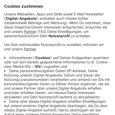
Empfang & Programm
Streams, Sendungen, Empfangswege, Mediathek,
Podcasts, Songsuche - alles rund ums Thema HÖREN
auf ROCK ANTENNE findet ihr hier.
Keep on rocking!