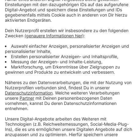
Verpass' nichts mehr mit unserem kostenlosen ROCK
ANTENNE Rock-Newsletter. Ob Musiknews,
Interviews, Quizspaß oder unsere neuesten Aktionen -
wir informieren dich.
Zum Newsletter anmelden
Du möchtest uns etwas sagen?
Studio Hotline
Kontaktformular
Sprachnachricht