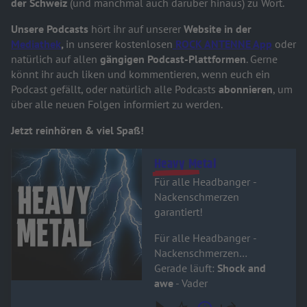
der Schweiz
(und manchmal auch darüber hinaus) zu Wort.
Unsere Podcasts
hört ihr auf unserer
Website in der
Mediathek
,
in unserer kostenlosen
ROCK ANTENNE App
oder
natürlich auf allen
gängigen Podcast-Plattformen
. Gerne
könnt ihr auch liken und kommentieren, wenn euch ein
Podcast gefällt, oder natürlich alle Podcasts
abonnieren
, um
über alle neuen Folgen informiert zu werden.
Jetzt reinhören & viel Spaß!
Audiotitel - Heavy Metal
Heavy Metal
Für alle Headbanger -
Nackenschmerzen
garantiert!
Für alle Headbanger -
Nackenschmerzen
garantiert!
Gerade läuft:
Shock and
awe
- Vader