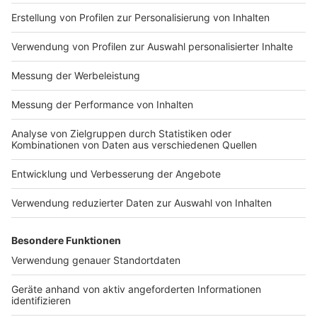
Nutzungsbedingungen
ROCK ANTENNE
Region wechseln
Impressum
Newsletter
Das Band-ABC
Kontakt
Jobs
Studio-Hotline
Presse
Werbung
Archiv
Teilnahme­bedingungen
Geschäfts­bedingungen