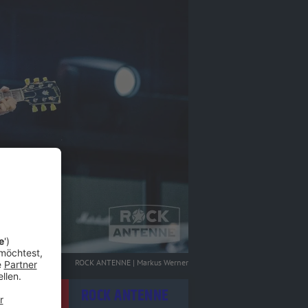
ROCK ANTENNE | Markus Werner
itel - ROCK ANTENNE Live
ROCK ANTENNE