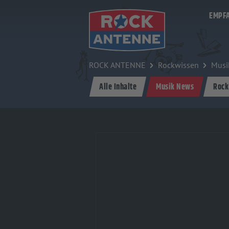
Zum Hauptinhalt springen
EMPF
ROCK ANTENNE
Rockwissen
Musi
Alle Inhalte
Musik News
Rock