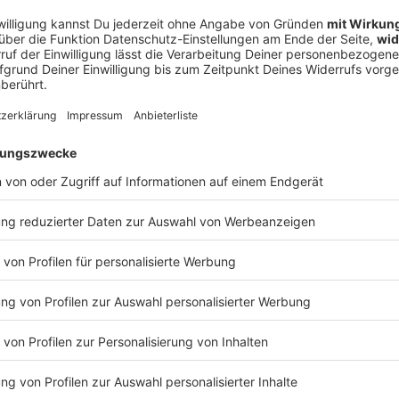
rk
Inhalte von Insta
adium (Spanien)
al Ferrari (Italien)
Wir verwenden einen Servic
ounds (Estland)
Inhalte einzubetten. Diese
en)
Aktivitäten sammeln. Bitte 
(Norwegen)
stimme der Nutzung des Se
ankreich)
anzuzeigen.
tadium (Schottland)
Akzeptieren & Inhalt anze
Instagram Content
Verarbeitendes Unternehmen
Facebook Ireland Limited
4 Grand Canal Square, Grand Canal
Details anzeigen