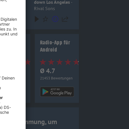
down Los Angeles
-
Rival Sons
io-App für
Radio-App für
 (Apple)
Android
4.8
Ø 4.7
0 Bewertungen
21453 Bewertungen
ine Zustimmung, um