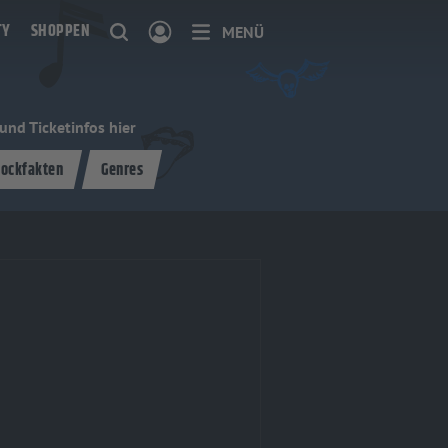
TY
SHOPPEN
MENÜ
nd Ticketinfos hier
ockfakten
Genres