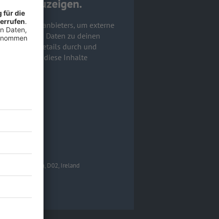
gram anzuzeigen.
e eines Drittanbieters, um externe
r Service kann Daten zu deinen
lese dir die Details durch und
rvice zu, um diese Inhalte
igen
 Harbour, Dublin, D02, Ireland