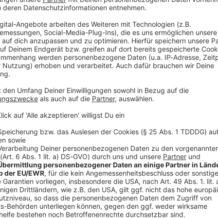
Rad
iOS
Ø 
1260
Tschechische Republik)
Wir benötigen de
(Polen)