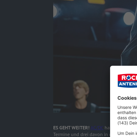
ES GEHT WEITER!
AC/DC
haben weitere T
Termine und drei davon in der Rockrepub