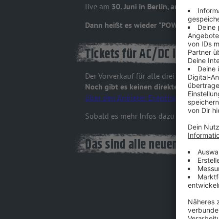
live am
30. Juni in Berlin, am 08. Juli 
Dann heißt es wieder "POWER UP" vor 
Tickets für AC/DC in Deutsc
Der Vorverkauf für alle drei AC/DC Kon
Noch gibt es keinen direkten Link zum 
über den Anbieter Eventim
anmelden.
Sobald es mehr Infos dazu gibt, erfahrt i
Das sind alle neuen Europa