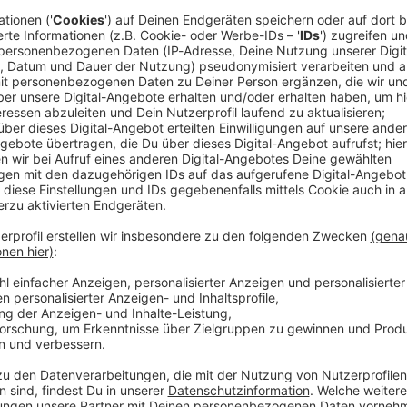
in Düsseldorf und am 17. August in Karlsruhe!
der Bühne!
hland:
zerte in Deutschland beginnt am
07. Februar um 10 Uhr.
Vorverkauf,
bisher könnt ihr euch nur für
Ticketalarm
hr es natürlich hier!
Audioti
-Daten von AC/DC: