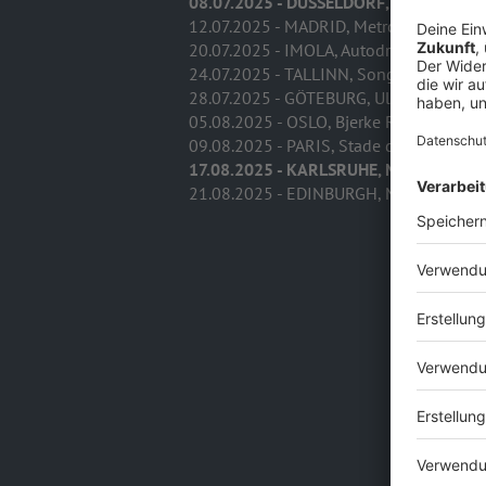
08.07.2025 - DÜSSELDORF, Open Air Pa
12.07.2025 - MADRID, Metropolitano St
20.07.2025 - IMOLA, Autodrom Internation
24.07.2025 - TALLINN, Song Festival Gr
28.07.2025 - GÖTEBURG, Ullevi (Schwed
05.08.2025 - OSLO, Bjerke Racecourse 
09.08.2025 - PARIS, Stade de France (Fr
17.08.2025 - KARLSRUHE, Messe
21.08.2025 - EDINBURGH, Murrayfield S