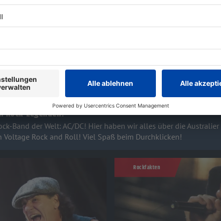
en Rock-Legenden!
ock-Band der Welt: AC/DC! Hier haben wir alles über die Australier
h Voltage Rock and Roll! Viel Spaß beim Durchklicken!
Rockfakten