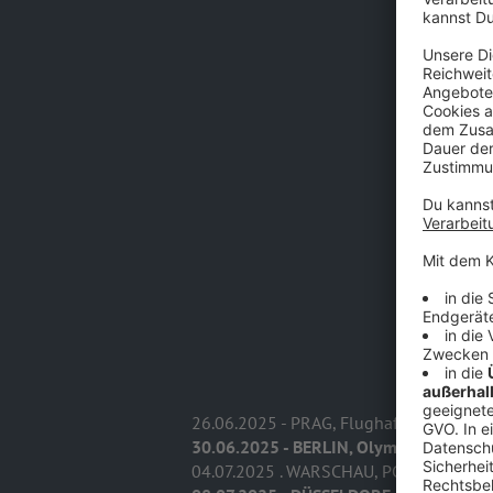
26.06.2025 - PRAG, Flughafen Letnany (
30.06.2025 - BERLIN, Olympiastadion
04.07.2025 . WARSCHAU, PGE Narodowy 