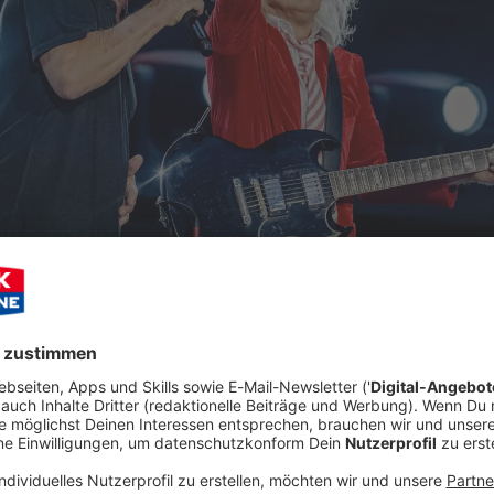
Audiot
ermine für ihre Europatour angekündigt. 10 Länder, 12
lik - wir freuen uns riesig auf die Rock-Giganten AC/DC