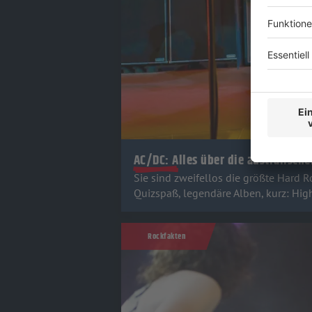
AC/DC: Alles über die australisch
Sie sind zweifellos die größte Hard R
Quizspaß, legendäre Alben, kurz: Hig
Rockfakten