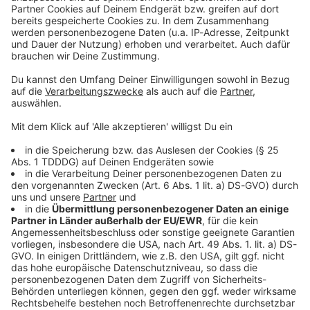
I Want To Break Free: Die 10 besten
Musikvideos von Queen
Queen haben 1984 begonnen, eines der wohl
legendärsten Musikvideos aller Zeiten zu drehen: "I
Want To Break Free". Doch auch sonst, hat die Band
immer wieder zu beeindrucken gewusst.
DAS KÖNNTE DICH AUCH INTERESSIEREN
Musik News