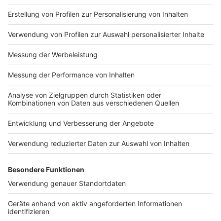
Nutzungsbedingungen
ROCK ANTENNE
Region wechseln
Impressum
Newsletter
Das Band-ABC
Kontakt
Jobs
Studio-Hotline
Presse
Werbung
Archiv
Teilnahme­bedingungen