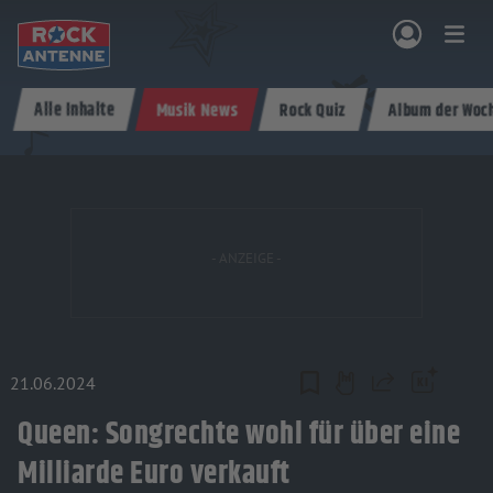
Zum Hauptinhalt springen
Alle Inhalte
Musik News
Rock Quiz
Album der Woc
NG & PROGRAMM
AKTIONEN & KONZERTE
MUSIK
ROCKCOMMUNITY
SHOPPEN
21.06.2024
Teilen
Queen: Songrechte wohl für über eine
Milliarde Euro verkauft