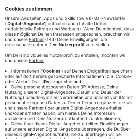
Keep on rocking!
Verpass' nichts mehr mit unserem kostenlosen ROCK
ANTENNE Rock-Newsletter. Ob Musiknews,
Interviews, Quizspaß oder unsere neuesten Aktionen -
wir informieren dich.
Zum Newsletter anmelden
Du möchtest uns etwas sagen?
Studio Hotline
Kontaktformular