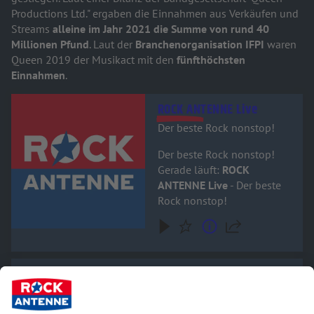
Productions Ltd." ergaben die Einnahmen aus Verkäufen und
Streams
alleine im Jahr 2021 die Summe von rund 40
Millionen Pfund
. Laut der
Branchenorganisation IFPI
waren
Queen 2019 der Musikact mit den
fünfthöchsten
Einnahmen
.
Audiotitel - ROCK ANTENNE Live
ROCK ANTENNE Live
Der beste Rock nonstop!
Der beste Rock nonstop!
Gerade läuft:
ROCK
ANTENNE Live
- Der beste
Rock nonstop!