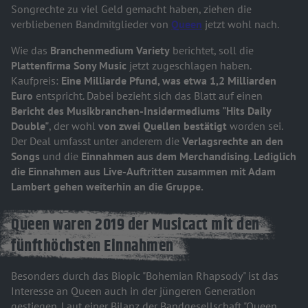
Songrechte zu viel Geld gemacht haben, ziehen die
verbliebenen Bandmitglieder von
Queen
jetzt wohl nach.
Wie das
Branchenmedium Variety
berichtet, soll die
Plattenfirma Sony Music
jetzt zugeschlagen haben.
Kaufpreis:
Eine Milliarde Pfund, was etwa 1,2 Milliarden
Euro
entspricht. Dabei bezieht sich das Blatt auf einen
Bericht des Musikbranchen-Insidermediums "Hits Daily
Double"
, der wohl
von zwei Quellen bestätigt
worden sei.
Der Deal umfasst unter anderem die
Verlagsrechte an den
Songs
und die
Einnahmen aus dem Merchandising
.
Lediglich
die Einnahmen aus Live-Auftritten zusammen mit Adam
Lambert gehen weiterhin an die Gruppe.
Queen waren 2019 der Musicact mit den
fünfthöchsten Einnahmen
Besonders durch das Biopic "Bohemian Rhapsody" ist das
Interesse an Queen auch in der jüngeren Generation
gestiegen. Laut einer Bilanz der Bandgesellschaft "Queen