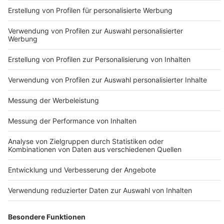
Nutzungsbedingungen
ROCK ANTENNE
Region wechseln
Impressum
Newsletter
Das Band-ABC
Kontakt
Jobs
Studio-Hotline
Presse
Werbung
Archiv
Teilnahme­bedingungen
Geschäfts­bedingungen
ANTENNE BAYERN GROUP
Grounding Page ROCK