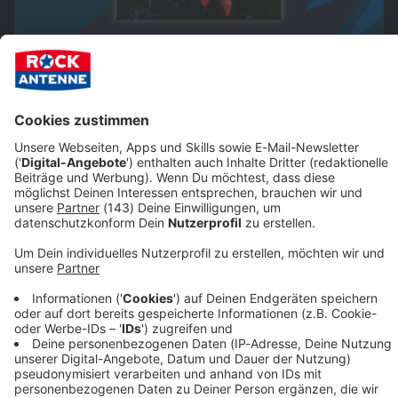
Black Sabbath -
Paranoid
: 10 Fakten über den
Meilenstein
Mit
Paranoid
sollten Black Sabbath die Rockwelt für
immer verändern. Dabei wurden sie zuvor noch von
ihrem engsten Umkreis ausgelacht.
Nach oben >>