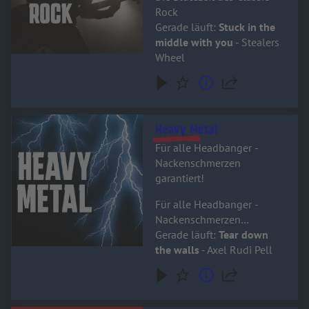
Rock
Gerade läuft:
Stuck in the
middle with you
- Stealers
Wheel
Audiotitel - Heavy Metal
Heavy Metal
Für alle Headbanger -
Nackenschmerzen
garantiert!
Für alle Headbanger -
Nackenschmerzen
garantiert!
Gerade läuft:
Tear down
the walls
- Axel Rudi Pell