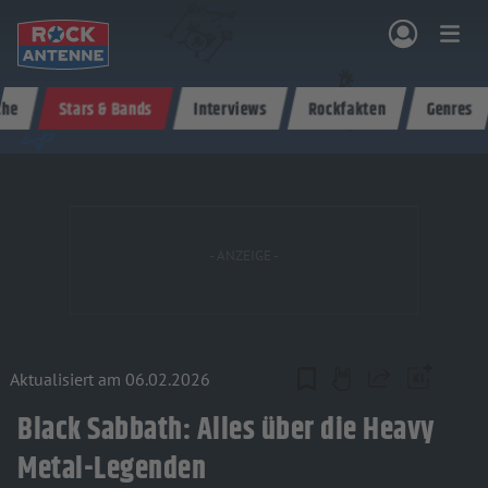
Zum Hauptinhalt springen
che
Stars & Bands
Interviews
Rockfakten
Genres
NG & PROGRAMM
AKTIONEN & KONZERTE
MUSIK
ROCKCOMMUNITY
SHOPPEN
Aktualisiert am 06.02.2026
Teilen
Black Sabbath: Alles über die Heavy
Metal-Legenden