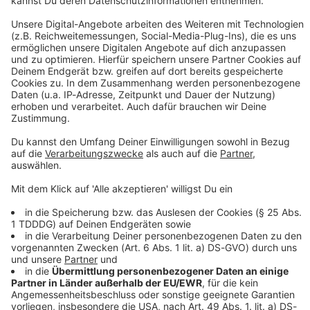
DAS KÖNNTE DICH AUCH INTERESSIEREN
Stars & Bands
Keine Panik: Sechs Fakten über Udo Lindenberg!
Panikrocker und deutsche Rock-Ikone: Das ist Udo
Lindenberg! Wir feiern den 80. Geburtstag vom Mann
mit Hut und Sonnenbrille, darauf ein Eierlikörchen!