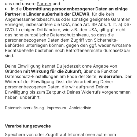
Es ist die Frage aller Fragen: Was sind eure 666 besten
Rock-Songs? Diesmal so früh, so laut und so legendär
wie nie - ab 02.02. feiern wir gemeinsam eure 666
besten Rock-Songs!
Nutzungsbedingungen
ROCK ANTENNE
Region wechseln
Impressum
Newsletter
Das Band-ABC
Kontakt