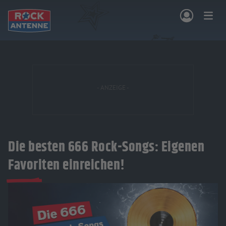
Zum Hauptinhalt springen
NG & PROGRAMM
AKTIONEN & KONZERTE
MUSIK
ROCKCOMMUNITY
SHOPPEN
Die besten 666 Rock-Songs: Eigenen
Favoriten einreichen!