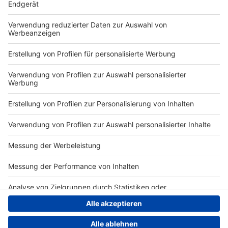
Jobs
Studio-Hotline
Presse
Werbung
Archiv
Teilnahme­bedingungen
Geschäfts­bedingungen
ANTENNE BAYERN GROUP
Grounding Page ROCK
ANTENNE
Datenschutz­erklärung
Cookie- und Drittanbieter-
einstellungen
Persönliche Datenkontrolle