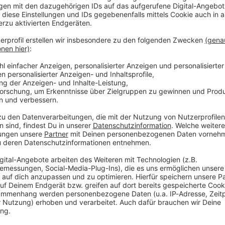
E Whisky zum 25. Jubiläum
r rund um die Uhr die größten, besten,
 Glück bald einen besonders edlen Tropfen!
NE
machen wir uns und euch ein ganz besonderes
seren Freunden von
Slyrs
einen
exklusiven und streng
Slyrs Single Malt Whisky „Rock Cask“!
 ganzen Welt - und was sollen wir sagen? Ihr habt
 das
Kontingent restlos ausverkauft!
Das ist der
inge findet ihr übrigens weiterhin im
ROCK ANTENNE
allerletzten Flaschen hat jetzt unser Wahnsinns-
chen
und mit etwas Glück den feinen Tropfen geschenkt
Rad
iOS
NTENNE Whisky geschenkt bekommen