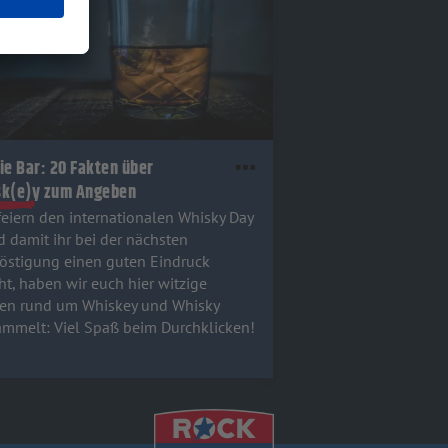
ie Bar: 20 Fakten über
sk(e)y zum Angeben
feiern den internationalen Whisky Day
d damit ihr bei der nächsten
östigung einen guten Eindruck
t, haben wir euch hier witzige
en rund um Whiskey und Whisky
mmelt: Viel Spaß beim Durchklicken!