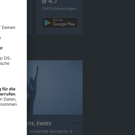
4.8
Ø 4.7
3 Bewertungen
21431 Bewertungen
icht:
ionen, Konzerte, Events
elle Aktionen, rockende Konzerte &