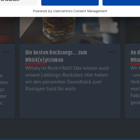
Die besten Rocksongs... zum
An d
Whisk(e)ytrinken
Whi
Whisky ist Rock'n'Roll! Das wissen auch
Wir 
unsere Lieblings-Rockstars. Hier haben
- un
n
wir den passenden Soundtrack zum
Verk
rten
flüssigen Gold für euch.
mach
gs:
Fakt
der
gesa
l.