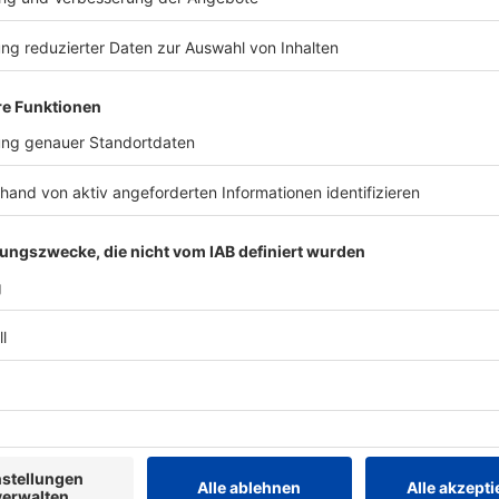
Keep on rocking!
Verpass' nichts mehr mit unserem
kostenlosen ROCK ANTENNE Rock-
Newsletter. Ob Musiknews, Interviews,
Quizspaß oder unsere neuesten
Aktionen - wir informieren dich.
,
es
Zum Newsletter anmelden
essieren:
Rockfakten
R