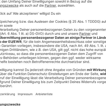
Ø 
ngler
hat (unter Einsatz seines Lebens) ein paar Flaschen
1258
ch selbst, sondern für EUCH!
uch eine Flasche
ROCK ANTENNE Whisky
!
Wie ihr da
euch an
, und besteht gegen ihn in seiner
Wahnsinns-
in wird, heckt der Meister persönlich aus - fest steht nur:
Übers
NE einschalten
- dann anstoßen!
Akt
Aktu