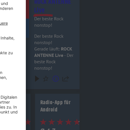
ROCK ANTENNE
Live
Der beste Rock
nonstop!
Der beste Rock
nonstop!
Gerade läuft:
ROCK
ANTENNE Live
- Der
beste Rock
nonstop!
io-App für
Radio-App für
 (Apple)
Android