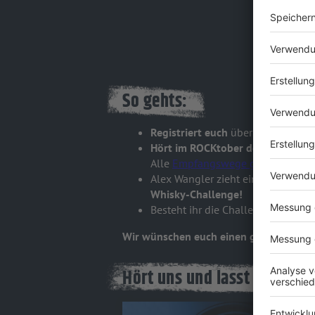
So gehts:
Registriert euch
über unser kosten
Hört im ROCKtober den
ROCK AN
Alle
Empfangswege gibts hier im 
Alex Wangler zieht einen Whisky
Whisky-Challenge!
Besteht ihr die Challenge, gibts e
Wir wünschen euch einen goldenen ROC
Hört uns und lasst von euc