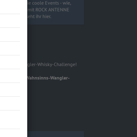
ertfotos sowie coole Events - wie,
n und wo ihr mit ROCK ANTENNE
cken könnt, seht ihr hier.
Wahnsinns-Wangler-Whisky-Challenge!
ellt euch die
Wahnsinns-Wangler-
kt!