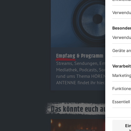
Empfang & Programm
Streams, Sendungen, Empfangswege
Mediathek, Podcasts, Songsuche - all
rund ums Thema HÖREN auf ROCK
ANTENNE findet ihr hier.
Das könnte euch auch inter