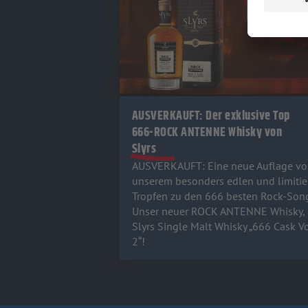
AUSVERKAUFT: Der exklusive Top
666-ROCK ANTENNE Whisky von
Slyrs
AUSVERKAUFT: Eine neue Auflage vo
unserem besonders edlen und limitie
Tropfen zu den 666 besten Rock-Son
Unser neuer ROCK ANTENNE Whisky, 
Slyrs Single Malt Whisky „666 Cask Vo
2“!