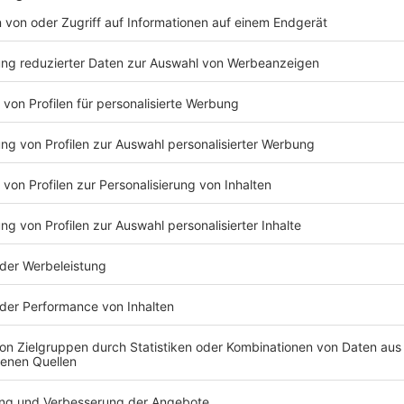
Konz
wan
abro
loses Teilnahmeformular.
TENNE
Home Run
täglich von 15 bis 20 Uhr und achtet auf die 
Überblick
.
fan aus dem Lostopf und
ruft euch an
. Dann wird gezockt und er st
ine
Flasche exklusiven ROCK ANTENNE Whisky von Slyrs geschen
Ktober - hier rockt Deutschland!
h hören: