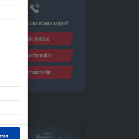
Du möchtest uns etwas sagen?
Studio Hotline
Kontaktformular
Sprachnachricht
ockfakten