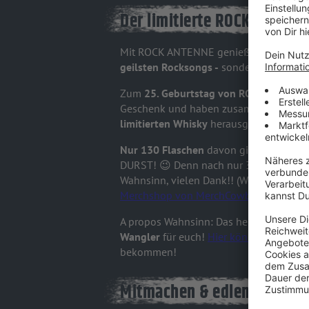
Der limitierte ROCK ANTENN
Mit ROCK ANTENNE genießt ihr
nicht nu
geilsten Rocksongs -
sondern mit etwas
Zum
25. Geburtstag von ROCK ANTEN
Geschenk und haben zusammen mit un
limitierten Whisky
herausgebracht: den 
Nur 130 Flaschen
davon gibt es auf der
DURST! 😉 Denn nach nur 3 Tagen war
Wahnsinn, vielen Dank!! (Weitere tolle D
Merchshop von MerchCowboy
.)
A propos Wahnsinn: Das heißt, die
aller
Wangler
für euch!
Hier könnt ihr mitma
bekommen!
Mitmachen & edlen ROCK A