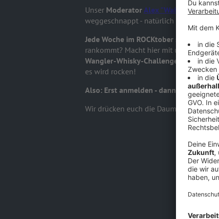
Unser
Moderator
Alex "Wahnsinns-" Wa
weggeschnappt - natürlich
nicht für si
Jede Woche im ROCKtober schenkt er e
rankommt? Macht hier mit und
meldet 
Wangler-Whisky-Challenge
. Was das se
es wird rocken!
Also: Erst anmelden - dann
ROCK ANTEN
Wir drücken euch die Daumen!