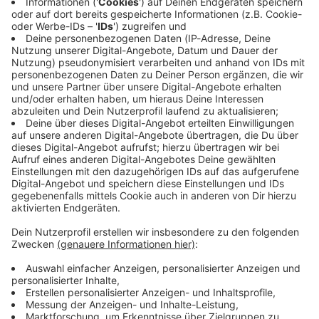
beim Kabelanschluss in der Wand ist nämlich fürs Radio. :-)
Daneben bleiben natürlich der weltweite Zugriff über
Smart
Speaker
wie Alexa,
Webradio
und die kostenlose
ROCK
ANTENNE-App
oder
Smart-TV-App
sowie die klassischen
Empfangswege via
DAB+
,
Satellit
und in einigen Rock Cities
zusätzlich über
UKW
, weiterhin bestehen.
Neben unserem Hauptprogramm (jetzt auch neu über Kabel)
findet ihr in unserem Webradio sowie in der App oder per
Smart Speaker auch eine Vielzahl an Streams, von Heavy
Metal bis Melodic Rock.
Alle Streams im Überblick findet ihr
hier.
Keep on rockin' und #MACHMALLAUTER!