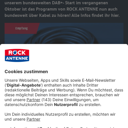
unserem bundesweiten DAB+- Start im vergangenen
Oktober ist das Programm von ROCK ANTENNE nun auch
bundesweit über Kabel zu hören! Alle Infos findet ihr hier.
Empfang
Foto: Jake Parkinson / Pixabay
Ab sofort heißt es:
Sendersuchlauf starten und mit ROCK
ANTENNE abrocken!
Denn ROCK ANTENNE gibts jetzt deutschlandweit nicht nur
über DAB+, sondern auch über Kabel! Ja, die zweite Buchse