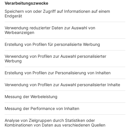
Nutzungsbedingungen
ROCK ANTENNE
Region wechseln
Impressum
Newsletter
Das Band-ABC
Kontakt
Jobs
Studio-Hotline
Presse
Werbung
Archiv
Teilnahme­bedingungen
Geschäfts­bedingungen