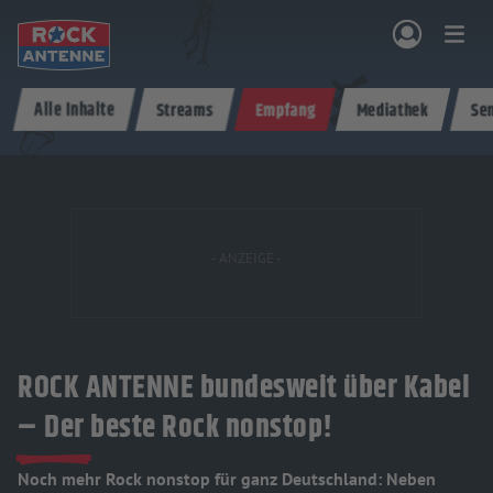
Zum Hauptinhalt springen
Alle Inhalte
Streams
Empfang
Mediathek
Se
NG & PROGRAMM
AKTIONEN & KONZERTE
MUSIK
ROCKCOMMUNITY
SHOPPEN
ROCK ANTENNE bundesweit über Kabel
– Der beste Rock nonstop!
Noch mehr Rock nonstop für ganz Deutschland: Neben