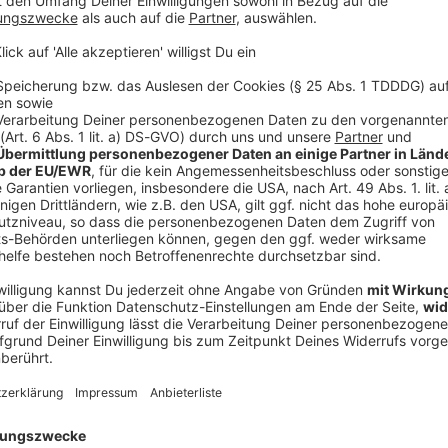
fregen - Motoren, 2 Räder und Technik
 in Folge 7: Jürgen Stoffregen. Ein Westfale, der seit Jahrzehnten i
Motoren, 2 Räder und Technik
t für Motoren und zwei Räder. Der Techniker war beteiligt an vi
d vermittelt sein Wissen heute an Studenten - und uns. Schaltet 
olge zu verpassen!
 10:10 / 38min
offregen. Ein Westfale, der seit Jahrzehnten in Bayern ist - aus de
teiligt an vielen Meilensteinen von BMW Motorrad und vermittelt 
ert den Podcast, um keine Folge zu verpassen!
lber - Seine Handschrift bei KTM