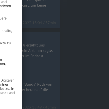
niert den Podcast, um keine
15.12.2023 13:04 / 37min
hat. In Folge 8 erzählt uns
ben. Warum ein Arzt ihm sagte,
erfahrt ihr hier im Podcast!
lt uns Michael "Bundy" Roth von
ird und wie er heute auf die
31.10.2023 15:49 / 46min