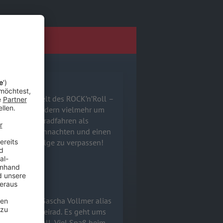
E PODCASTS
st aus der Welt des ROCK’n’Roll –
BossHoss, sondern vielmehr um
n, das Motorradfahren als
ren, flotte Weihnachten und einen
, um keine Folge zu verpassen!
CK’n’Roll – Sascha Vollmer alias
chaft zum Zweirad. Es geht ums
Pferde im Stall. Viel Spaß beim