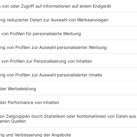
freut sich Gastgeber Thomas "Kutti" Kuttruf auf Wolfgang Felber,
ine Handschrift bei KTM
nd bei einigen Modellen und Entscheidungen seine Finger im Spie
ne Geschichten - zum Beispiel warum durch ihn überhaupt erst di
n und abonniert den Podcast, um nichts zu verpassen!
 07:11 / 43min
Thomas "Kutti" Kuttruf auf Wolfgang Felber, der schon lange bei K
e Finger im Spiel hatte. Hört hier in unserem Podcast seine Ges
ke" erschaffen wurde. Schaltet ein und abonniert den Podcast, um 
- Motorrad-Weltreise trotz körperlicher Einschränkung
gehen wir auf Weltreise - zumindest gedanklich. Der Gast hingegen
-Weltreise trotz körperlicher Einschränkung
Jörg Balle fährt unter dem Titel "My Global Ride" mit seiner Triu
ie man aus dem Traum Realität macht, wie er sich darauf vorbereitet
en er bisher schon überwinden musste (körperlich wie organisator