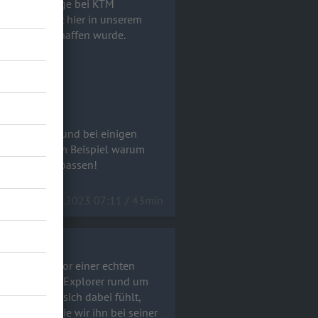
 der schon lange bei KTM
l hatte. Hört hier in unserem
e "Duke" erschaffen wurde.
TM mitmischt und bei einigen
chichten - zum Beispiel warum
nichts zu verpassen!
04.08.2023 07:11 / 43min
 steht kurz vor einer echten
mph Tiger 1200 Explorer rund um
 hat, wie er sich dabei fühlt,
isch) und wie wir ihn bei seiner