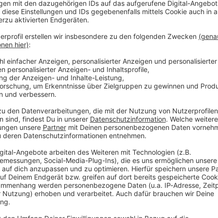
einen Vollgas-Start ins neue Jahr an euch Bike-Rocker - und abon
undy" Roth - Schicksale, Rockmusik und Rennen
h - Schicksale, Rockmusik und Rennen
ichten kann man nur erzählen, wenn man sie auch wirklich erlebt 
ndy" Roth von seinem bewegten und vor allem auch verrückten Le
rben wird und wie er heute auf die Schicksalsschläge zurückblickt, 
 15:49 / 46min
rzählen, wenn man sie auch wirklich erlebt hat. In Folge 8 erzäh
ch verrückten Leben. Warum ein Arzt ihm sagte, dass er sterben w
fahrt ihr hier im Podcast!