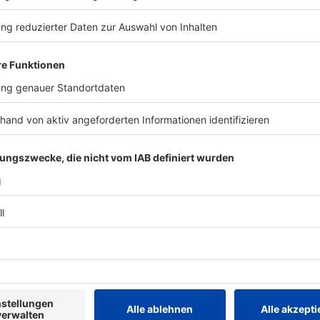
iten können, erzählt er uns im Podcast. Viel Spaß beim Anhören!
 14:33 / 42min
e - zumindest gedanklich. Der Gast hingegen steht kurz vor einer e
 mit seiner Triumph Tiger 1200 Explorer rund um die Welt. Wie m
t, wie er sich dabei fühlt, welche Hürden er bisher schon überwind
bei seiner Reise begleiten können, erzählt er uns im Podcast. Vie
sner - Autor und überzeugter Zweiradler
lernen wir Werner Jessner kennen! Der Wahl-Wiener zählt zu den 
or und überzeugter Zweiradler
. Neben regelmäßigen Veröffentlichungen in renommierten Magazi
tglied des Red Bulletin - hat sich der überzeugte Zweiradler a
eben erschienen ist sein jüngstes Werk, die Biografie „Being Mar