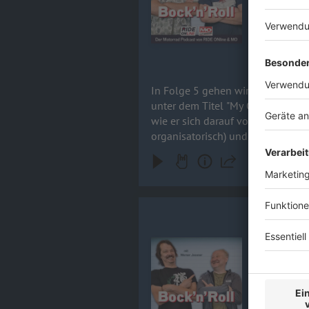
Reise begle
30.06.2023
In Folge 5 gehen wir auf Weltreis
unter dem Titel "My Global Ride"
wie er sich darauf vorbereitet ha
organisatorisch) und wie wir ihn 
Werner Jes
In Folge 4 
Audiotitel - Werner Jessner - Aut
Österreichs
Gründungsmi
gemacht. So
Anhören!