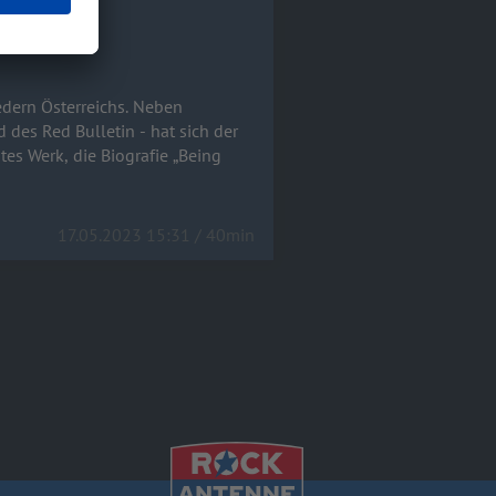
edern Österreichs. Neben
des Red Bulletin - hat sich der
es Werk, die Biografie „Being
17.05.2023 15:31 / 40min