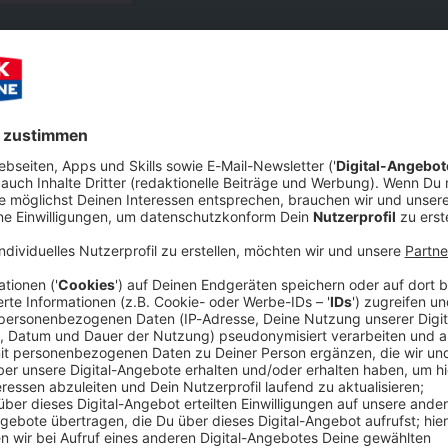
GEN
ANDER
lmer von The BossHoss – Cowboys & Oldtimer
olge bei BOCK’N’ROLL! Unser Geschenk für euch: Ein Special Gue
 The BossHoss – Cowboys & Oldtimer
lmer alias Hoss Power! Es geht aber weniger um seine Band The 
chaft zum Zweirad. Es geht ums Runterschalten beim Hochschalte
ber und Saschas (Lieblings-)Pferde im Stall. Viel Spaß beim Anhö
rt ins neue Jahr an euch Bike-Rocker - und abonniert den Podcast
 13:04 / 37min
 Unser Geschenk für euch: Ein Special Guest aus der Welt des RO
r um seine Band The BossHoss, sondern vielmehr um die Leidens
, das Motorradfahren als Freiheitsgeber und Saschas (Lieblings-)