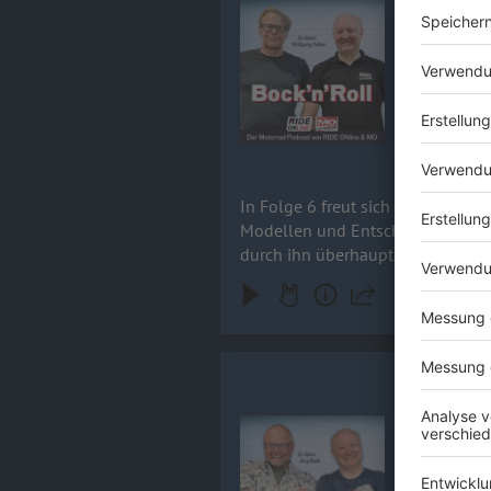
In Folge 6 
Audiotitel - Wolfgang Felber - Se
mitmischt u
Podcast sei
Schaltet ei
04.08.2023
In Folge 6 freut sich Gastgeber 
Modellen und Entscheidungen sein
durch ihn überhaupt erst die "Du
Jörg Balle 
In Folge 5 
Audiotitel - Jörg Balle - Motorrad
Weltreise! 
die Welt. W
welche Hürd