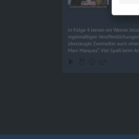
17.05.2023
In Folge 4 lernen wir Werner Jes
regelmäßigen Veröffentlichungen 
überzeugte Zweiradler auch einen
Marc Marquez“. Viel Spaß beim A