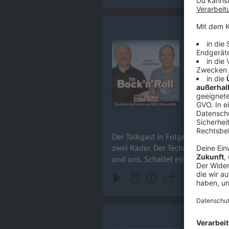
Jürgen Stof
Der Talkgast
Audiotitel - Jürgen Stoffregen - 
Leidenschaf
Motorrad un
um keine F
15.09.2023
Der Talkgast in Folge 7: Jürgen St
zwei Räder. Der Techniker war be
und uns. Schaltet ein und abonni
Wolfgang Fe