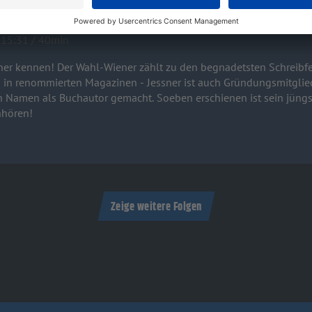
 15:31 / 40min
sner kennen! Der Wahl-Wiener zählt zu den begnadetsten Schreibf
in renommierten Magazinen - Jessner ist auch Gründungsmitglied 
 Namen als Buchautor gemacht. Soeben erschienen ist sein jüngst
nhören!
Zeige weitere Folgen