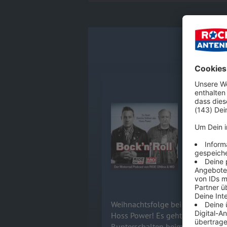
ALLE FOL
Sascha Vol
Weihnachtsf
Audiotitel - Sascha Vollmer von
Sascha Vol
die Leidens
Freiheitsge
Vollgas-Sta
15.12.2023
Weihnachtsfolge bei BOCK’N’ROLL!
Hoss Power! Es geht aber wenige
Runterschalten beim Hochschalten