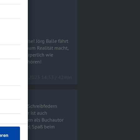
chten Weltreise! Jörg Balle fährt
an aus dem Traum Realität macht,
en musste (körperlich wie
l Spaß beim Anhören!
30.06.2023 14:33 / 42min
begnadetsten Schreibfedern
nen - Jessner ist auch
uch einen Namen als Buchautor
c Marquez“. Viel Spaß beim