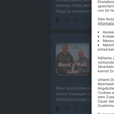
Anhören, flotte Weihnachten und 
Folge zu verpassen!
Michael "B
Audiotitel - Michael "Bundy" Rot
Diese Gesch
Michael "Bu
dass er ste
31.10.2023
Diese Geschichten kann man nur e
seinem bewegten und vor allem au
Schicksalsschläge zurückblickt, er