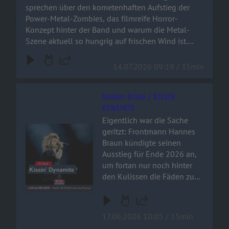
Bier und checkt aus, was der
sprechen über den kometenhaften Aufstieg der
„Dr. Dead“ der deutschen
Power-Metal-Zombies, das filmreife Horror-
Metal-Szene zu erzählen
Konzept hinter der Band und warum die Metal-
hat!
Szene aktuell so hungrig auf frischen Wind ist.
Schnappt euch ein kaltes Bier und checkt aus, was
der „Dr. Dead“ der deutschen Metal-Szene zu
14.07.2026 09:19 / 35min
erzählen hat!
Hannes Braun / KISSIN
DYNAMITE
Eigentlich war die Sache
Audiotitel - Hannes Braun / KISSIN DYNAMITE
geritzt: Frontmann Hannes
Braun kündigte seinen
Ausstieg für Ende 2026 an,
um fortan nur noch hinter
den Kulissen die Fäden zu
ziehen. Doch der
hundertfache Wunsch der
Fangemeinde hat alles
17.06.2026 10:05 / 15min
verändert! Im exklusiven