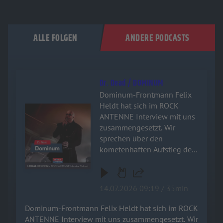
ALLE FOLGEN
ANDERE PODCASTS
Dr. Dead / DOMINUM
Dominum-Frontmann Felix
Heldt hat sich im ROCK
Audiotitel - Dr. Dead / DOMINUM
ANTENNE Interview mit uns
zusammengesetzt. Wir
sprechen über den
kometenhaften Aufstieg der
Power-Metal-Zombies, das
filmreife Horror-Konzept
hinter der Band und warum
14.07.2026 09:19 / 35min
die Metal-Szene aktuell so
hungrig auf frischen Wind
Dominum-Frontmann Felix Heldt hat sich im ROCK
ist. Schnappt euch ein kaltes
ANTENNE Interview mit uns zusammengesetzt. Wir