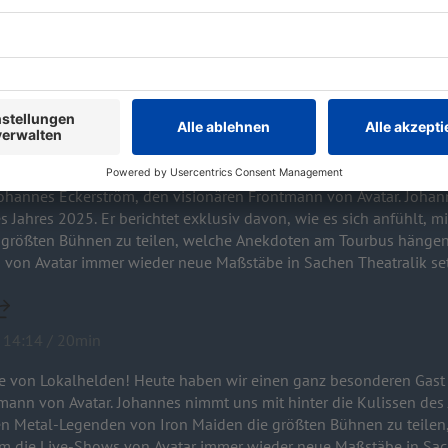
r abends der Letzte am Tresen? Im ROCK ANTENNE Hamburg Interv
taffel. Sing meinen Song - Das Tauschkonzert startet am 14. April
ckerström / Avatar
 zu einer neuen Folge von Lokalhelden! Heute haben wir einen
/ Avatar
es Eckerström, den visionären Frontmann von Avatar. Johannes nimmt uns mit hinter die
s Jahres 2025. Er berichtet exklusiv davon, wie es sich anfühlt, 
 größten Bühnen zu teilen, welche Anekdoten am Tourbus hängen
 von Avatar immer wieder neue Maßstäbe in Sachen Theatralik se
 14:14 / 20min
e von Lokalhelden! Heute haben wir einen ganz besonderen Gast
issen des Jahres 2025. Er berichtet exklusiv
 den Metal-Legenden von Iron Maiden die größten Bühnen zu teil
 die Live-Shows von Avatar immer wieder neue Maßstäbe in Sach