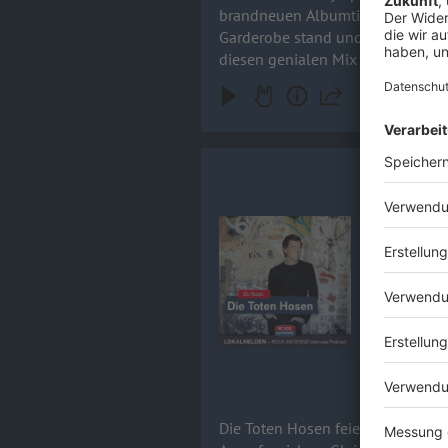
brandneuen Albumtitel Tanzneid f
Garderobe stand und weshalb Kevin 
diesen genialen Mix aus kreativer
Wahnsinn rein! Boxen aufdrehen 
Campino / 
Die Toten H
wieder ein fe
Audiotitel - Campino / DIE TOT
ein Abschie
Lärm, Schw
Bandkollegen –
mehr spric
20.05.2026
Die Toten Hosen feiern 44 Jahre 