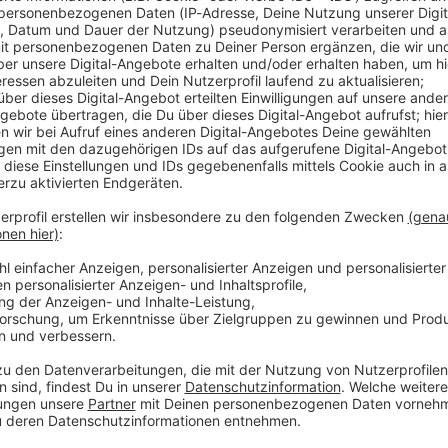
un / KISSIN DYNAMITE
war die Sache geritzt: Frontmann Hannes Braun kündigte seinen A
noch hinter den Kulissen die Fäden zu ziehen. Doch der hundert
SIN DYNAMITE
dert! Im exklusiven ROCK ANTENNE Interview lässt Hannes die ab
es Studioalbum mit ihm am Gesang geben! Die selbstbetitelte Scheibe Kissin' Dynamite
m 18. September 2026 – pünktlich zu den fetten Arena-Shows im H
lbum eine emotionale Achterbahnfahrt inklusive echter Tränen i
eu aufgenommenen Songs aus der Vor-Stimmbruch-Zeit auf sich ha
uche und hochkarätigen Feature-Gästen (wie DragonForce oder Saltati
 für den ultimativen, stilvollen Abschiedsknaller. Rock 'n' Roll- 
 10:05 / 15min
: Frontmann Hannes Braun kündigte seinen Ausstieg für Ende 2026 
n. Doch der hundertfache Wunsch der Fangemeinde hat alles verä
die absolute Bombe platzen: Es wird noch ein allerletztes Stud
in' Dynamite erscheint am 18. September 2026 – pünktlich zu den 