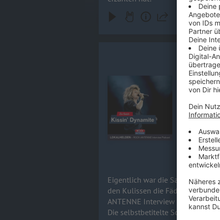
Hannes Bra
Eigentlich 
fortan nur 
Audiotitel - Hannes Braun / KIS
alles verän
noch ein allerletzt
erscheint a
warum das A
komplett n
der Sängers
euch bereit
17.06.2026
Eigentlich war die Sache geritzt
den Kulissen die Fäden zu ziehe
ANTENNE Interview lässt Hannes 
Die selbstbetitelte Scheibe Kiss