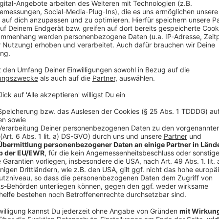
 Album eine emotionale Achterbahnfahrt inklusive echter Tränen 
s aus der Vor-Stimmbruch-Zeit auf sich hat und wie der aktuel
tatio Mortis) aussieht. Macht euch bereit für den ultimativen, stilvollen
Brotherhood vom Feinsten! 🤘
jczak & Nico Sallach / ELECTRIC CALLBOY
ERG! Electric Callboy im exklusiven Rock im Park Interview! Wir haben uns Kevin und Ni
c Callboy hinter den Kulissen von Rock im Park 2026 geschnappt! 
ico Sallach / ELECTRIC CALLBOY
remsen. Im gewohnt chaotischen und verdammt sympathischen Rea
ziger, trockener Spruch von Uke Bosse zu ihrem brandneuen Albu
rontmann Dexter Holland plötzlich als glühender Fan in ihrer G
US-Venue Red Rocks im ersten Moment komplett unterschätzt hat. Zieht euch diesen gen
ativer Zerstörung (inklusive Live-Malstunde auf unserem Interview
nn rein! Boxen aufdrehen und Abfahrt! 🤘
 13:13 / 18min
ck im Park Interview! Wir haben uns Kevin und Nico von Electric Callboy
Park 2026 geschnappt! Die Jungs sind aktuell absolut nicht zu b
-Talk-Modus packen sie aus: Wie ein einziger, trockener Spruch 