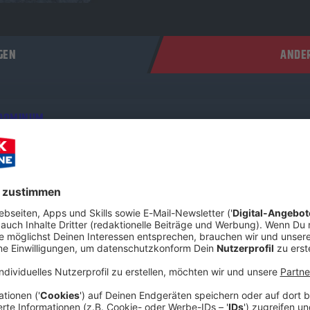
GEN
ANDER
 DOMINUM
ontmann Felix Heldt hat sich im ROCK ANTENNE Interview mit u
er den kometenhaften Aufstieg der Power-Metal-Zombies, das fil
rum die Metal-Szene aktuell so hungrig auf frischen Wind ist. Sc
 was der „Dr. Dead“ der deutschen Metal-Szene zu erzählen hat!
 09:19 / 35min
hat sich im ROCK ANTENNE Interview mit uns zusammengesetzt. 
r-Metal-Zombies, das filmreife Horror-Konzept hinter der Band u
 Schnappt euch ein kaltes Bier und checkt aus, was der „Dr. Dead“