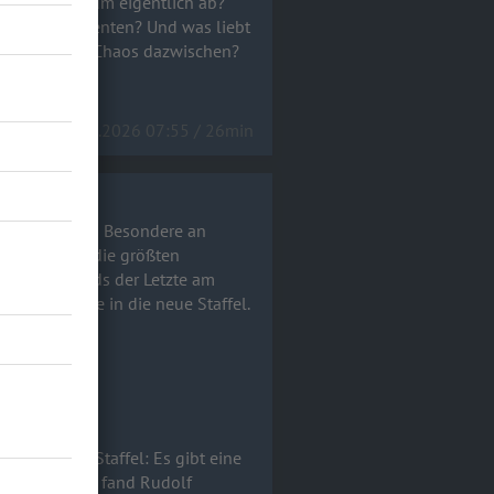
änsehaut-Momenten? Und was liebt
en und allem Chaos dazwischen?
rview!a
20.05.2026 07:55 / 26min
ng" dabei! Das Besondere an
s! Was waren die größten
er war abends der Letzte am
e Einblicke in die neue Staffel.
 VOX.
 an dieser Staffel: Es gibt eine
chen Auftritt fand Rudolf