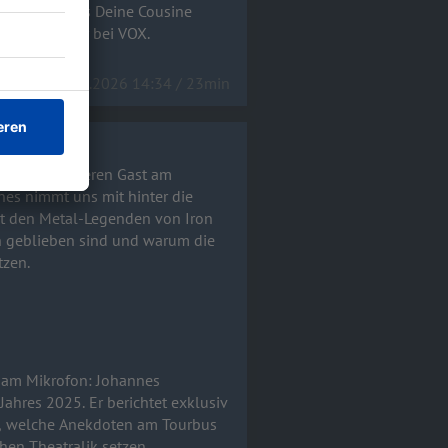
iew gibt uns Deine Cousine
 um 20:15 Uhr bei VOX.
15.04.2026 14:34 / 23min
 ganz besonderen Gast am
mit den Metal-Legenden von Iron
 geblieben sind und warum die
tzen.
 am Mikrofon: Johannes
en, welche Anekdoten am Tourbus
en Theatralik setzen.