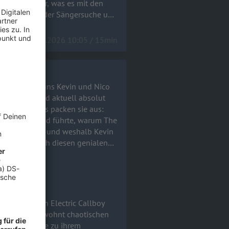
im Studio war, was es mit den
le Stand bei der Sängersuche und
17.06.2026 10:05 / 15min
co
Die Jungs sind aktuell absolut
l-Talk-Modus packen sie aus:
mtitel Tanzneid führte, warum The
arderobe stand und weshalb Kevin
ialen
-Zettel) und echtem Rock 'n'
remsen. Im gewohnt chaotischen
von Uke Bosse zu ihrem