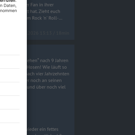
ls glühender Fan in ihrer
ätzt hat. Zieht euch
el) und echtem Rock 'n' Roll-
15.06.2026 13:13 / 18min
! Wir müssen gehen“ nach 9 Jahren
 der Hosen! Wie läuft so
Ende geht – nach vier Jahrzehnten
 Jahren immer noch an seinen
h viel
!a
h 9 Jahren wieder ein fettes