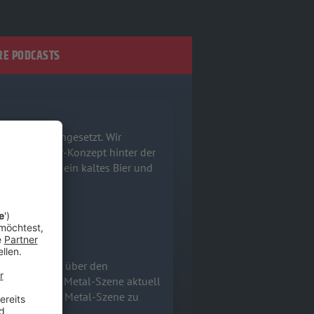
E PODCASTS
ns zusammengesetzt. Wir
mreife Horror-Konzept hinter der
hnappt euch ein kaltes Bier und
Wir sprechen über den
nd warum die Metal-Szene aktuell
 der deutschen Metal-Szene zu