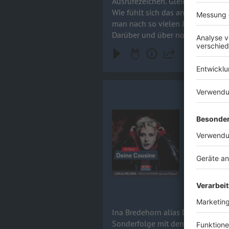
Ausrufezeichen. Gleichzeitig ist es aber auch: das le
Wie fühlt sich das an, wenn ein
man nach so vielen Jahren immer
Darüber und über noch viel meh
Ina Bredeh
Ina Bredeho
Audiotitel - Ina Bredehorn / DE
dieser Staf
Herausforde
Tresen? Im 
Sing meinen
15.04.2026
Ina Bredehorn alias Deine Cousine
Sonderfolge mit den Scorpions al