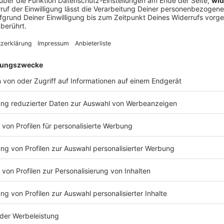
ührte, warum The Offspring-Frontmann Dexter Holland plötzlich a
die legendäre US-Venue Red Rocks im ersten Moment komplett untersch
 Zerstörung (inklusive Live-Malstunde auf unserem Interview-Zett
und Abfahrt! 🤘
DIE TOTEN HOSEN
osen feiern 44 Jahre Bandgeschichte – und setzen mit „Trink aus
ttes Ausrufezeichen. Gleichzeitig ist es aber auch: das letzte Studioalbum
EN HOSEN
ds-Album eigentlich ab? Wie fühlt sich das an, wenn eine Ära zu 
eiß und Gänsehaut-Momenten? Und was liebt man nach so vielen
 trotz Tour-Stress, Studio-Nächten und allem Chaos dazwischen? Darüber und über noc
ht Campino im exklusiven ROCK ANTENNE Lokalhelden-Interview
 07:55 / 26min
Bandgeschichte – und setzen mit „Trink aus! Wir müssen gehen“ nac