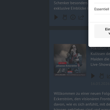
Schenker besonders gut? Wer wa
exklusive Einblicke in die neue S
Johannes E
Willkommen
Audiotitel - Johannes Eckerström 
Mikrofon: Johann
Kulissen de
Maiden die
Live-Shows
16.03.2026
Willkommen zu einer neuen Folg
Eckerström, den visionären Frontmann von Avatar. Johannes nimmt uns mit hinter die Kul
davon, wie es sich anfühlt, mit
hängen geblieben sind und warum