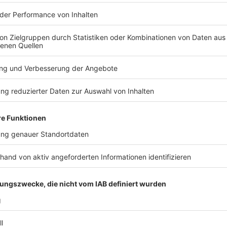
tzte Studioalbum der Hosen! Wie läuft so ein Abschieds-Album eigentlich ab?
e Ära zu Ende geht – nach vier Jahrzehnten Lärm, Schweiß und G
 noch an seinen Bandkollegen – trotz Tour-Stress, Studio-Nächt
r spricht Campino im exklusiven ROCK ANTENNE Lokalhelden-Inte
orn / DEINE COUSINE
rn alias Deine Cousine ist bei der neuen Staffel "Sing meinen So
INE COUSINE
fel: Es gibt eine Sonderfolge mit den Scorpions als Special-Guest
rungen? Welchen Auftritt fand Rudolf Schenker besonders gut? W
ROCK ANTENNE Hamburg Interview gibt uns Deine Cousine exklusiv
 Song - Das Tauschkonzert startet am 14. April um 20:15 Uhr bei
 14:34 / 23min
 ist bei der neuen Staffel "Sing meinen Song" dabei! Das Besondere
s Special-Guests! Was waren die größten Herausforderungen? Wel