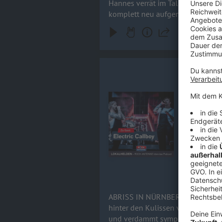
Hannes verrät im Talk, warum das
komplett neu aufgenommenen Song
hochkarätigen Feature-Gästen (wie DragonForce oder Sal
Abschiedsknaller. Rock 'n' Roll- 
Kevin Rata
ABRISS IN NÜRNB
von Electri
Audiotitel - Kevin Ratajczak & N
nicht zu b
Wie ein ein
Offspring-F
die legendäre 
Mix aus kre
Roll-Wahnsi
15.06.2026
ABRISS IN NÜRNBERG! Electric Callboy im exklusiven Ro
hinter den Kulissen von Rock im 
und verdammt sympathischen Real