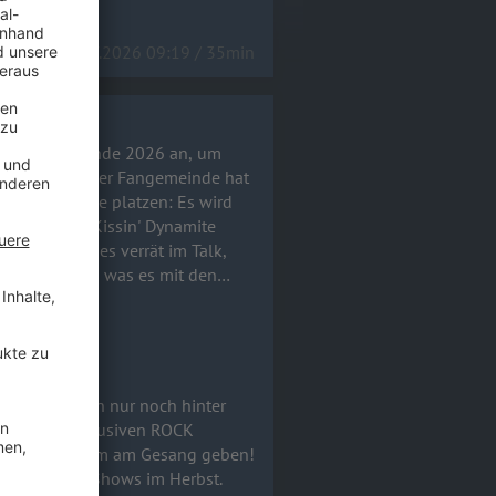
14.07.2026 09:19 / 35min
usstieg für Ende 2026 an, um
fache Wunsch der Fangemeinde hat
solute Bombe platzen: Es wird
erbst. Hannes verrät im Talk,
m Studio war, was es mit den
t und wie der aktuelle Stand bei
o Mortis) aussieht. Macht
Brotherhood vom Feinsten! 🤘
an, um fortan nur noch hinter
ndert! Im exklusiven ROCK
ioalbum mit ihm am Gesang geben!
fetten Arena-Shows im Herbst.