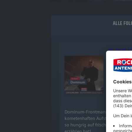
ALLE FOL
Dr. Dead /
Dominum-Fr
Audiotitel - Dr. Dead / DOMINUM
sprechen üb
Band und wa
checkt aus,
14.07.2026
Dominum-Frontmann Felix Heldt 
kometenhaften Aufstieg der Powe
so hungrig auf frischen Wind ist.
erzählen hat!