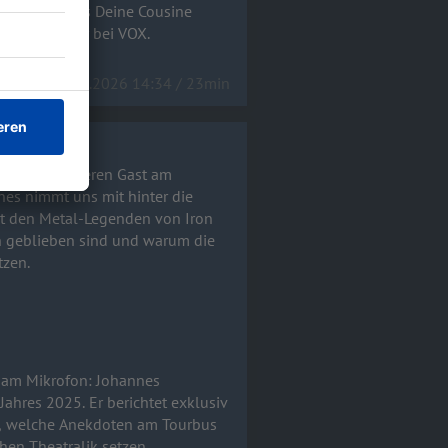
iew gibt uns Deine Cousine
 um 20:15 Uhr bei VOX.
15.04.2026 14:34 / 23min
 ganz besonderen Gast am
mit den Metal-Legenden von Iron
 geblieben sind und warum die
tzen.
 am Mikrofon: Johannes
en, welche Anekdoten am Tourbus
en Theatralik setzen.