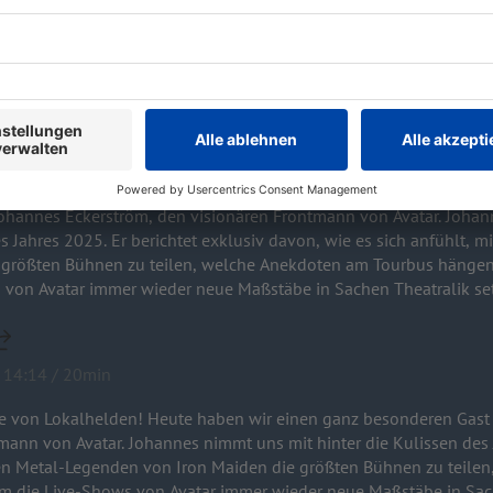
r abends der Letzte am Tresen? Im ROCK ANTENNE Hamburg Interv
taffel. Sing meinen Song - Das Tauschkonzert startet am 14. April
ckerström / Avatar
 zu einer neuen Folge von Lokalhelden! Heute haben wir einen
/ Avatar
es Eckerström, den visionären Frontmann von Avatar. Johannes nimmt uns mit hinter die
s Jahres 2025. Er berichtet exklusiv davon, wie es sich anfühlt, 
 größten Bühnen zu teilen, welche Anekdoten am Tourbus hängen
 von Avatar immer wieder neue Maßstäbe in Sachen Theatralik se
 14:14 / 20min
e von Lokalhelden! Heute haben wir einen ganz besonderen Gast
issen des Jahres 2025. Er berichtet exklusiv
 den Metal-Legenden von Iron Maiden die größten Bühnen zu teil
 die Live-Shows von Avatar immer wieder neue Maßstäbe in Sach