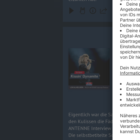
Hannes Bra
Eigentlich 
fortan nur 
Audiotitel - Hannes Braun / KIS
alles verän
noch ein allerletzt
erscheint a
warum das A
komplett n
der Sängers
euch bereit
17.06.2026
Eigentlich war die Sache geritzt
den Kulissen die Fäden zu ziehe
ANTENNE Interview lässt Hannes 
Die selbstbetitelte Scheibe Kiss