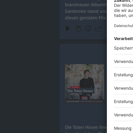
brandneuen Albumtitel Tanzneid f
Garderobe stand und weshalb Kevin 
diesen genialen Mix aus kreativer
Wahnsinn rein! Boxen aufdrehen 
Campino / 
Die Toten H
wieder ein fe
Audiotitel - Campino / DIE TOT
ein Abschie
Lärm, Schw
Bandkollegen –
mehr spric
20.05.2026
Die Toten Hosen feiern 44 Jahre 