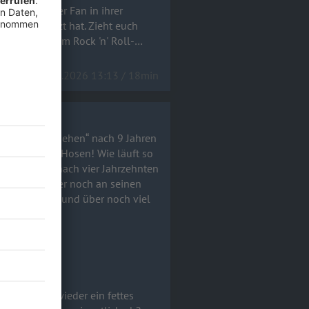
ls glühender Fan in ihrer
ätzt hat. Zieht euch
el) und echtem Rock 'n' Roll-
15.06.2026 13:13 / 18min
! Wir müssen gehen“ nach 9 Jahren
 der Hosen! Wie läuft so
Ende geht – nach vier Jahrzehnten
 Jahren immer noch an seinen
h viel
!a
h 9 Jahren wieder ein fettes