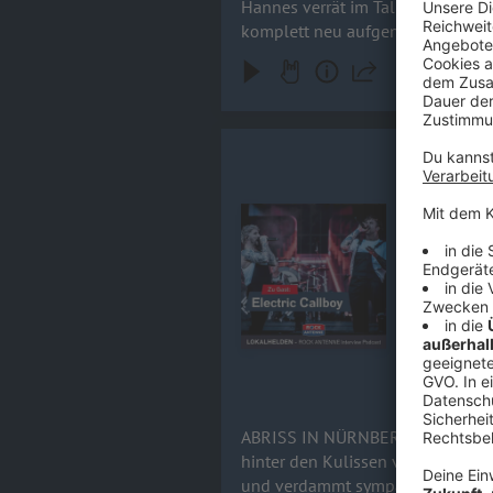
Hannes verrät im Talk, warum das
komplett neu aufgenommenen Song
hochkarätigen Feature-Gästen (wie DragonForce oder Sal
Abschiedsknaller. Rock 'n' Roll- 
Kevin Rata
ABRISS IN NÜRNB
von Electri
Audiotitel - Kevin Ratajczak & N
nicht zu b
Wie ein ein
Offspring-F
die legendäre 
Mix aus kre
Roll-Wahnsi
15.06.2026
ABRISS IN NÜRNBERG! Electric Callboy im exklusiven Ro
hinter den Kulissen von Rock im 
und verdammt sympathischen Real