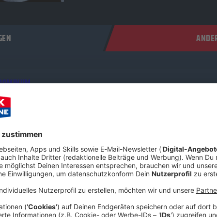
GEN
ANDER
 DOMINUM
ontmann Felix Heldt hat sich im ROCK ANTENNE Interview mit u
er den kometenhaften Aufstieg der Power-Metal-Zombies, das fil
rum die Metal-Szene aktuell so hungrig auf frischen Wind ist. Sc
 was der „Dr. Dead“ der deutschen Metal-Szene zu erzählen hat!
 09:19 / 35min
hat sich im ROCK ANTENNE Interview mit uns zusammengesetzt. 
r-Metal-Zombies, das filmreife Horror-Konzept hinter der Band u
 Schnappt euch ein kaltes Bier und checkt aus, was der „Dr. Dead“