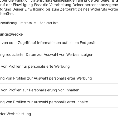
ührte, warum The Offspring-Frontmann Dexter Holland plötzlich a
die legendäre US-Venue Red Rocks im ersten Moment komplett untersch
 Zerstörung (inklusive Live-Malstunde auf unserem Interview-Zett
und Abfahrt! 🤘
DIE TOTEN HOSEN
osen feiern 44 Jahre Bandgeschichte – und setzen mit „Trink aus
ttes Ausrufezeichen. Gleichzeitig ist es aber auch: das letzte Studioalbum
EN HOSEN
ds-Album eigentlich ab? Wie fühlt sich das an, wenn eine Ära zu 
eiß und Gänsehaut-Momenten? Und was liebt man nach so vielen
 trotz Tour-Stress, Studio-Nächten und allem Chaos dazwischen? Darüber und über noc
ht Campino im exklusiven ROCK ANTENNE Lokalhelden-Interview
 07:55 / 26min
Bandgeschichte – und setzen mit „Trink aus! Wir müssen gehen“ nac