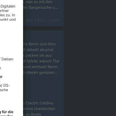
im Studio war, was es mit den
le Stand bei der Sängersuche und
17.06.2026 10:05 / 15min
co
Die Jungs sind aktuell absolut
l-Talk-Modus packen sie aus:
mtitel Tanzneid führte, warum The
arderobe stand und weshalb Kevin
ialen
-Zettel) und echtem Rock 'n'
remsen. Im gewohnt chaotischen
von Uke Bosse zu ihrem