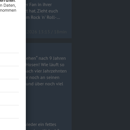
ls glühender Fan in ihrer
ätzt hat. Zieht euch
el) und echtem Rock 'n' Roll-
15.06.2026 13:13 / 18min
! Wir müssen gehen“ nach 9 Jahren
 der Hosen! Wie läuft so
Ende geht – nach vier Jahrzehnten
 Jahren immer noch an seinen
h viel
!a
h 9 Jahren wieder ein fettes