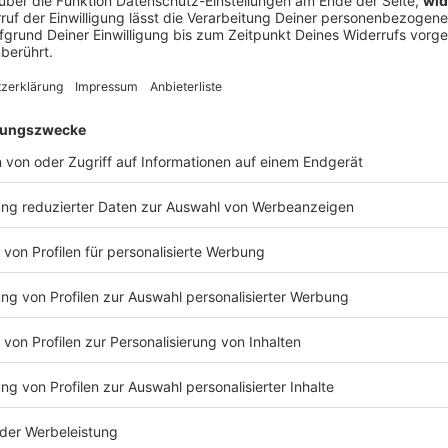
ührte, warum The Offspring-Frontmann Dexter Holland plötzlich a
die legendäre US-Venue Red Rocks im ersten Moment komplett untersch
 Zerstörung (inklusive Live-Malstunde auf unserem Interview-Zett
und Abfahrt! 🤘
DIE TOTEN HOSEN
osen feiern 44 Jahre Bandgeschichte – und setzen mit „Trink aus
ttes Ausrufezeichen. Gleichzeitig ist es aber auch: das letzte Studioalbum
EN HOSEN
ds-Album eigentlich ab? Wie fühlt sich das an, wenn eine Ära zu 
eiß und Gänsehaut-Momenten? Und was liebt man nach so vielen
 trotz Tour-Stress, Studio-Nächten und allem Chaos dazwischen? Darüber und über noc
ht Campino im exklusiven ROCK ANTENNE Lokalhelden-Interview
 07:55 / 26min
Bandgeschichte – und setzen mit „Trink aus! Wir müssen gehen“ nac