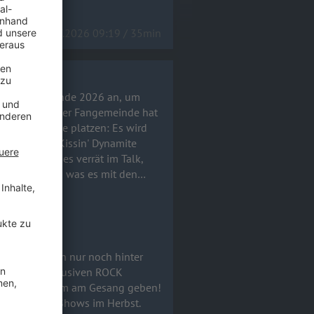
14.07.2026 09:19 / 35min
usstieg für Ende 2026 an, um
fache Wunsch der Fangemeinde hat
solute Bombe platzen: Es wird
erbst. Hannes verrät im Talk,
m Studio war, was es mit den
t und wie der aktuelle Stand bei
o Mortis) aussieht. Macht
Brotherhood vom Feinsten! 🤘
an, um fortan nur noch hinter
ndert! Im exklusiven ROCK
ioalbum mit ihm am Gesang geben!
fetten Arena-Shows im Herbst.