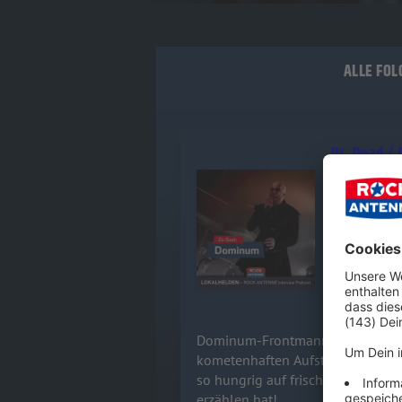
ALLE FOL
Dr. Dead /
Dominum-Fr
Audiotitel - Dr. Dead / DOMINUM
sprechen üb
Band und wa
checkt aus,
14.07.2026
Dominum-Frontmann Felix Heldt 
kometenhaften Aufstieg der Powe
so hungrig auf frischen Wind ist.
erzählen hat!