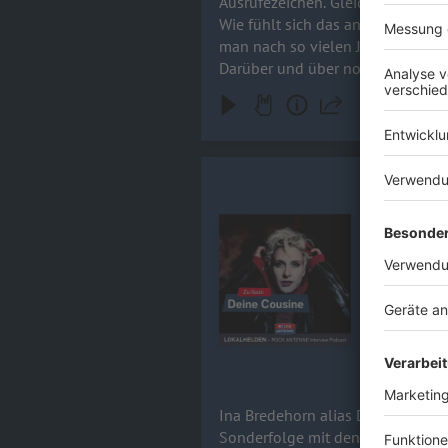
Ausrufezeichen. Gleichzeitig ist es aber auch: das le
Wie fühlt sich das an, wenn ein
man nach so vielen Jahren immer
Darüber und über noch viel meh
Ina Bredeh
Ina Bredeho
Audiotitel - Ina Bredehorn / DE
dieser Staf
Herausforde
Tresen? Im 
Sing meinen
15.04.2026
Ina Bredehorn alias Deine Cousine
Sonderfolge mit den Scorpions al