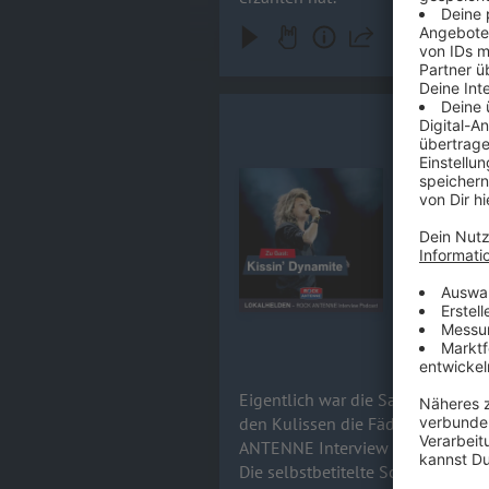
Hannes Bra
Eigentlich 
fortan nur 
Audiotitel - Hannes Braun / KIS
alles verän
noch ein allerletzt
erscheint a
warum das A
komplett n
der Sängers
euch bereit
17.06.2026
Eigentlich war die Sache geritzt
den Kulissen die Fäden zu ziehe
ANTENNE Interview lässt Hannes 
Die selbstbetitelte Scheibe Kiss