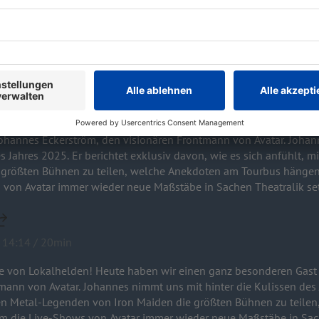
r abends der Letzte am Tresen? Im ROCK ANTENNE Hamburg Interv
taffel. Sing meinen Song - Das Tauschkonzert startet am 14. April
ckerström / Avatar
 zu einer neuen Folge von Lokalhelden! Heute haben wir einen
/ Avatar
es Eckerström, den visionären Frontmann von Avatar. Johannes nimmt uns mit hinter die
s Jahres 2025. Er berichtet exklusiv davon, wie es sich anfühlt, 
 größten Bühnen zu teilen, welche Anekdoten am Tourbus hängen
 von Avatar immer wieder neue Maßstäbe in Sachen Theatralik se
 14:14 / 20min
e von Lokalhelden! Heute haben wir einen ganz besonderen Gast
issen des Jahres 2025. Er berichtet exklusiv
 den Metal-Legenden von Iron Maiden die größten Bühnen zu teil
 die Live-Shows von Avatar immer wieder neue Maßstäbe in Sach