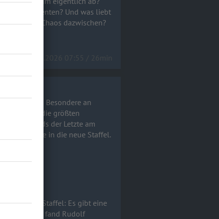
änsehaut-Momenten? Und was liebt
en und allem Chaos dazwischen?
rview!a
20.05.2026 07:55 / 26min
ng" dabei! Das Besondere an
s! Was waren die größten
er war abends der Letzte am
e Einblicke in die neue Staffel.
 VOX.
 an dieser Staffel: Es gibt eine
chen Auftritt fand Rudolf