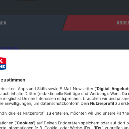
GEN
ANDER
 DOMINUM
ontmann Felix Heldt hat sich im ROCK ANTENNE Interview mit u
er den kometenhaften Aufstieg der Power-Metal-Zombies, das fil
rum die Metal-Szene aktuell so hungrig auf frischen Wind ist. Sc
 was der „Dr. Dead“ der deutschen Metal-Szene zu erzählen hat!
 09:19 / 35min
hat sich im ROCK ANTENNE Interview mit uns zusammengesetzt. 
r-Metal-Zombies, das filmreife Horror-Konzept hinter der Band u
 Schnappt euch ein kaltes Bier und checkt aus, was der „Dr. Dead“