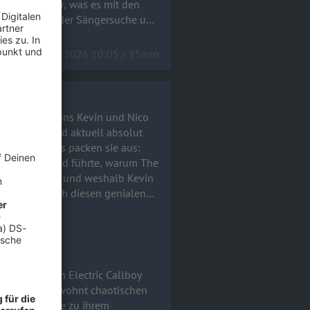
im Studio war, was es mit den
le Stand bei der Sängersuche und
17.06.2026 10:05 / 15min
co
Die Jungs sind aktuell absolut
l-Talk-Modus packen sie aus:
mtitel Tanzneid führte, warum The
arderobe stand und weshalb Kevin
ialen
-Zettel) und echtem Rock 'n'
remsen. Im gewohnt chaotischen
von Uke Bosse zu ihrem