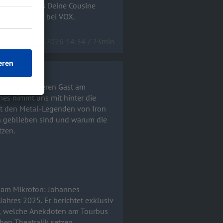
iew gibt uns Deine Cousine
 um 20:15 Uhr bei VOX.
15.04.2026 14:34 / 23min
 ganz besonderen Gast am
mit den Metal-Legenden von Iron
 geblieben sind und warum die
tzen.
 am Mikrofon: Johannes
en, welche Anekdoten am Tourbus
en Theatralik setzen.