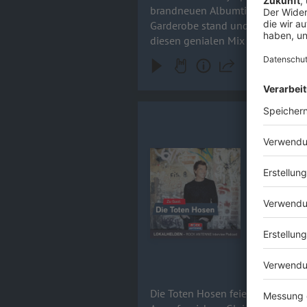
brandneuen Albumtitel Tanzneid f
Garderobe stand und weshalb Kevin 
diesen genialen Mix aus kreativer
Wahnsinn rein! Boxen aufdrehen 
Campino / 
Die Toten H
wieder ein fe
Audiotitel - Campino / DIE TOT
ein Abschie
Lärm, Schw
Bandkollegen –
mehr spric
20.05.2026
Die Toten Hosen feiern 44 Jahre 