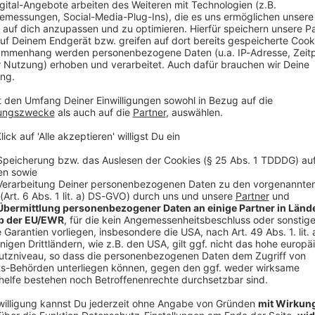
 Album eine emotionale Achterbahnfahrt inklusive echter Tränen 
s aus der Vor-Stimmbruch-Zeit auf sich hat und wie der aktuel
tatio Mortis) aussieht. Macht euch bereit für den ultimativen, stilvollen
Brotherhood vom Feinsten! 🤘
jczak & Nico Sallach / ELECTRIC CALLBOY
ERG! Electric Callboy im exklusiven Rock im Park Interview! Wir haben uns Kevin und Ni
c Callboy hinter den Kulissen von Rock im Park 2026 geschnappt! 
ico Sallach / ELECTRIC CALLBOY
remsen. Im gewohnt chaotischen und verdammt sympathischen Rea
ziger, trockener Spruch von Uke Bosse zu ihrem brandneuen Albu
rontmann Dexter Holland plötzlich als glühender Fan in ihrer G
US-Venue Red Rocks im ersten Moment komplett unterschätzt hat. Zieht euch diesen gen
ativer Zerstörung (inklusive Live-Malstunde auf unserem Interview
nn rein! Boxen aufdrehen und Abfahrt! 🤘
 13:13 / 18min
ck im Park Interview! Wir haben uns Kevin und Nico von Electric Callboy
Park 2026 geschnappt! Die Jungs sind aktuell absolut nicht zu b
-Talk-Modus packen sie aus: Wie ein einziger, trockener Spruch 