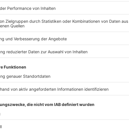
tzte Studioalbum der Hosen! Wie läuft so ein Abschieds-Album eigentlich ab?
e Ära zu Ende geht – nach vier Jahrzehnten Lärm, Schweiß und G
 noch an seinen Bandkollegen – trotz Tour-Stress, Studio-Nächt
r spricht Campino im exklusiven ROCK ANTENNE Lokalhelden-Inte
orn / DEINE COUSINE
rn alias Deine Cousine ist bei der neuen Staffel "Sing meinen So
INE COUSINE
fel: Es gibt eine Sonderfolge mit den Scorpions als Special-Guest
rungen? Welchen Auftritt fand Rudolf Schenker besonders gut? W
ROCK ANTENNE Hamburg Interview gibt uns Deine Cousine exklusiv
 Song - Das Tauschkonzert startet am 14. April um 20:15 Uhr bei
 14:34 / 23min
 ist bei der neuen Staffel "Sing meinen Song" dabei! Das Besondere
s Special-Guests! Was waren die größten Herausforderungen? Wel