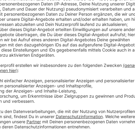
un / KISSIN DYNAMITE
war die Sache geritzt: Frontmann Hannes Braun kündigte seinen A
noch hinter den Kulissen die Fäden zu ziehen. Doch der hundert
SIN DYNAMITE
dert! Im exklusiven ROCK ANTENNE Interview lässt Hannes die ab
es Studioalbum mit ihm am Gesang geben! Die selbstbetitelte Scheibe Kissin' Dynamite
m 18. September 2026 – pünktlich zu den fetten Arena-Shows im H
lbum eine emotionale Achterbahnfahrt inklusive echter Tränen i
eu aufgenommenen Songs aus der Vor-Stimmbruch-Zeit auf sich ha
uche und hochkarätigen Feature-Gästen (wie DragonForce oder Saltati
 für den ultimativen, stilvollen Abschiedsknaller. Rock 'n' Roll- 
 10:05 / 15min
: Frontmann Hannes Braun kündigte seinen Ausstieg für Ende 2026 
n. Doch der hundertfache Wunsch der Fangemeinde hat alles verä
die absolute Bombe platzen: Es wird noch ein allerletztes Stud
in' Dynamite erscheint am 18. September 2026 – pünktlich zu den 