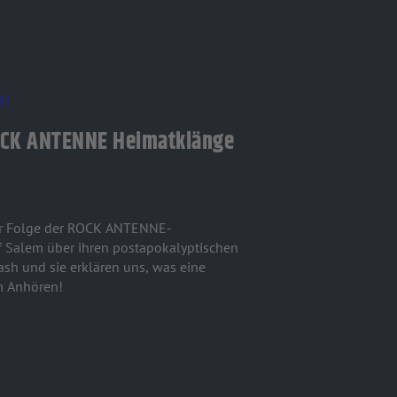
t!
ROCK ANTENNE Heimatklänge
ser Folge der ROCK ANTENNE-
f Salem über ihren postapokalyptischen
ash und sie erklären uns, was eine
m Anhören!