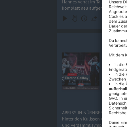
Hannes verrät im Talk, warum das
komplett neu aufgenommenen Song
hochkarätigen Feature-Gästen (wie DragonForce oder Sal
Abschiedsknaller. Rock 'n' Roll- 
Kevin Rata
ABRISS IN NÜRNB
von Electri
Audiotitel - Kevin Ratajczak & N
nicht zu b
Wie ein ein
Offspring-F
die legendäre 
Mix aus kre
Roll-Wahnsi
15.06.2026
ABRISS IN NÜRNBERG! Electric Callboy im exklusiven Ro
hinter den Kulissen von Rock im 
und verdammt sympathischen Real