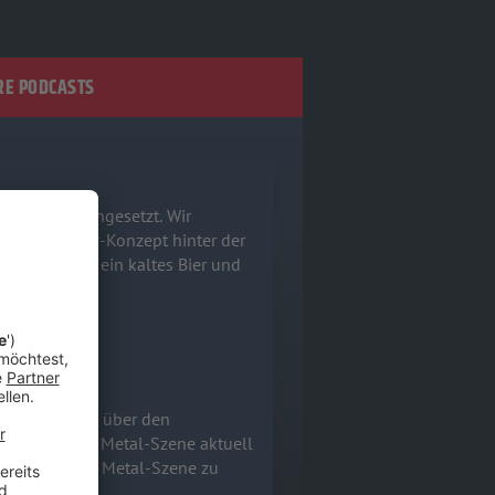
E PODCASTS
ns zusammengesetzt. Wir
mreife Horror-Konzept hinter der
hnappt euch ein kaltes Bier und
Wir sprechen über den
nd warum die Metal-Szene aktuell
 der deutschen Metal-Szene zu