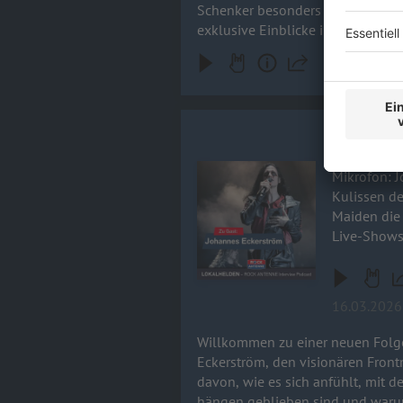
Schenker besonders gut? Wer wa
exklusive Einblicke in die neue S
Johannes E
Willkommen
Audiotitel - Johannes Eckerström 
Mikrofon: Johann
Kulissen de
Maiden die
Live-Shows
16.03.2026
Willkommen zu einer neuen Folg
Eckerström, den visionären Frontmann von Avatar. Johannes nimmt uns mit hinter die Kul
davon, wie es sich anfühlt, mit
hängen geblieben sind und warum