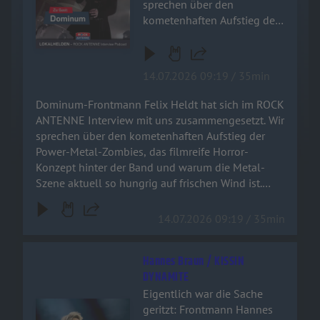
sprechen über den
kometenhaften Aufstieg der
Power-Metal-Zombies, das
filmreife Horror-Konzept
hinter der Band und warum
14.07.2026 09:19 / 35min
die Metal-Szene aktuell so
hungrig auf frischen Wind
Dominum-Frontmann Felix Heldt hat sich im ROCK
ist. Schnappt euch ein kaltes
ANTENNE Interview mit uns zusammengesetzt. Wir
Bier und checkt aus, was der
sprechen über den kometenhaften Aufstieg der
„Dr. Dead“ der deutschen
Power-Metal-Zombies, das filmreife Horror-
Metal-Szene zu erzählen
Konzept hinter der Band und warum die Metal-
hat!
Szene aktuell so hungrig auf frischen Wind ist.
Schnappt euch ein kaltes Bier und checkt aus, was
der „Dr. Dead“ der deutschen Metal-Szene zu
14.07.2026 09:19 / 35min
erzählen hat!
Hannes Braun / KISSIN
DYNAMITE
Eigentlich war die Sache
Audiotitel - Hannes Braun / KISSIN DYNAMITE
geritzt: Frontmann Hannes