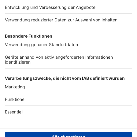
Das Band-ABC
Kontakt
Jobs
Studio-Hotline
Presse
Werbung
Archiv
Teilnahme­bedingungen
Geschäfts­bedingungen
ANTENNE BAYERN GROUP
Grounding Page ROCK
ANTENNE
Datenschutz­erklärung
Cookie- und Drittanbieter-
einstellungen