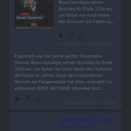
Braun kündigte seinen
Ausstieg für Ende 2026 an,
um fortan nur noch hinter
den Kulissen die Fäden zu
ziehen. Doch der
hundertfache Wunsch der
Fangemeinde hat alles
17.06.2026 10:05 / 15min
verändert! Im exklusiven
ROCK ANTENNE Interview
Eigentlich war die Sache geritzt: Frontmann
lässt Hannes die absolute
Hannes Braun kündigte seinen Ausstieg für Ende
Bombe platzen: Es wird noch
2026 an, um fortan nur noch hinter den Kulissen
ein allerletztes Studioalbum
die Fäden zu ziehen. Doch der hundertfache
mit ihm am Gesang geben!
Wunsch der Fangemeinde hat alles verändert! Im
Die selbstbetitelte Scheibe
exklusiven ROCK ANTENNE Interview lässt
Kissin' Dynamite erscheint
Hannes die absolute Bombe platzen: Es wird noch
am 18. September 2026 –
ein allerletztes Studioalbum mit ihm am Gesang
17.06.2026 10:05 / 15min
pünktlich zu den fetten
geben! Die selbstbetitelte Scheibe Kissin'
Arena-Shows im Herbst.
Dynamite erscheint am 18. September 2026 –
Hannes verrät im Talk,
Kevin Ratajczak & Nico Sallach
pünktlich zu den fetten Arena-Shows im Herbst.
warum das Album eine
/ ELECTRIC CALLBOY
Hannes verrät im Talk, warum das Album eine
emotionale Achterbahnfahrt