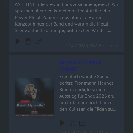
ist. Schnappt euch ein kaltes
ANTENNE Interview mit uns zusammengesetzt. Wir
Bier und checkt aus, was der
sprechen über den kometenhaften Aufstieg der
„Dr. Dead“ der deutschen
Power-Metal-Zombies, das filmreife Horror-
Metal-Szene zu erzählen
Konzept hinter der Band und warum die Metal-
hat!
Szene aktuell so hungrig auf frischen Wind ist.
Schnappt euch ein kaltes Bier und checkt aus, was
der „Dr. Dead“ der deutschen Metal-Szene zu
14.07.2026 09:19 / 35min
erzählen hat!
Hannes Braun / KISSIN
DYNAMITE
Eigentlich war die Sache
Audiotitel - Hannes Braun / KISSIN DYNAMITE
geritzt: Frontmann Hannes
Braun kündigte seinen
Ausstieg für Ende 2026 an,
um fortan nur noch hinter
den Kulissen die Fäden zu
ziehen. Doch der
hundertfache Wunsch der
Fangemeinde hat alles
17.06.2026 10:05 / 15min