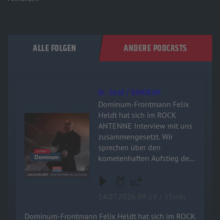
ALLE FOLGEN
ANDERE PODCASTS
Dr. Dead / DOMINUM
Dominum-Frontmann Felix
Heldt hat sich im ROCK
Audiotitel - Dr. Dead / DOMINUM
ANTENNE Interview mit uns
zusammengesetzt. Wir
sprechen über den
kometenhaften Aufstieg der
Power-Metal-Zombies, das
filmreife Horror-Konzept
hinter der Band und warum
14.07.2026 09:19 / 35min
die Metal-Szene aktuell so
hungrig auf frischen Wind
Dominum-Frontmann Felix Heldt hat sich im ROCK