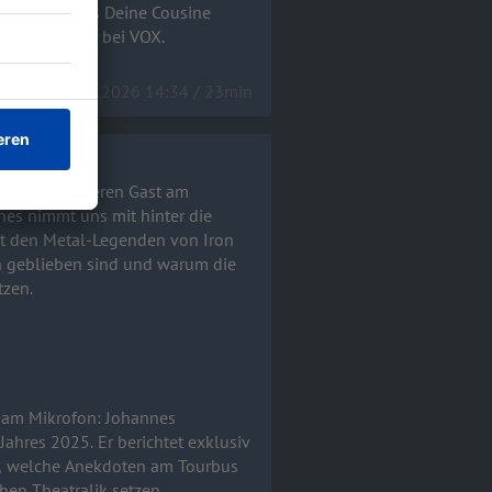
iew gibt uns Deine Cousine
 um 20:15 Uhr bei VOX.
15.04.2026 14:34 / 23min
 ganz besonderen Gast am
mit den Metal-Legenden von Iron
 geblieben sind und warum die
tzen.
 am Mikrofon: Johannes
en, welche Anekdoten am Tourbus
en Theatralik setzen.