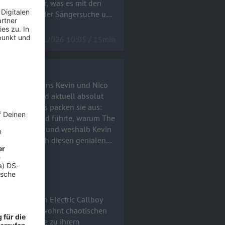
im Studio war, was es mit den
le Stand bei der Sängersuche und
17.06.2026 10:05 / 15min
co
Die Jungs sind aktuell absolut
l-Talk-Modus packen sie aus:
mtitel Tanzneid führte, warum The
arderobe stand und weshalb Kevin
ialen
-Zettel) und echtem Rock 'n'
remsen. Im gewohnt chaotischen
von Uke Bosse zu ihrem