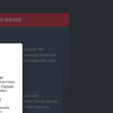
E PODCASTS
ns zusammengesetzt. Wir
mreife Horror-Konzept hinter der
hnappt euch ein kaltes Bier und
Wir sprechen über den
nd warum die Metal-Szene aktuell
 der deutschen Metal-Szene zu