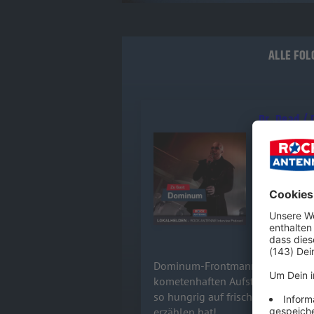
ALLE FOL
Dr. Dead /
Dominum-Fr
Audiotitel - Dr. Dead / DOMINUM
sprechen üb
Band und wa
checkt aus,
14.07.2026
Dominum-Frontmann Felix Heldt 
kometenhaften Aufstieg der Powe
so hungrig auf frischen Wind ist.
erzählen hat!