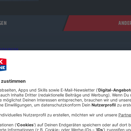
GEN
ANDER
 DOMINUM
ontmann Felix Heldt hat sich im ROCK ANTENNE Interview mit u
er den kometenhaften Aufstieg der Power-Metal-Zombies, das fil
rum die Metal-Szene aktuell so hungrig auf frischen Wind ist. Sc
 was der „Dr. Dead“ der deutschen Metal-Szene zu erzählen hat!
 09:19 / 35min
hat sich im ROCK ANTENNE Interview mit uns zusammengesetzt. 
r-Metal-Zombies, das filmreife Horror-Konzept hinter der Band u
 Schnappt euch ein kaltes Bier und checkt aus, was der „Dr. Dead“