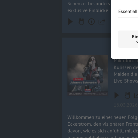
Schenker besonders gut? Wer wa
exklusive Einblicke in die neue S
Johannes E
Willkommen
Audiotitel - Johannes Eckerström 
Mikrofon: Johann
Kulissen de
Maiden die
Live-Shows
16.03.2026
Willkommen zu einer neuen Folg
Eckerström, den visionären Frontmann von Avatar. Johannes nimmt uns mit hinter die Kul
davon, wie es sich anfühlt, mit
hängen geblieben sind und warum