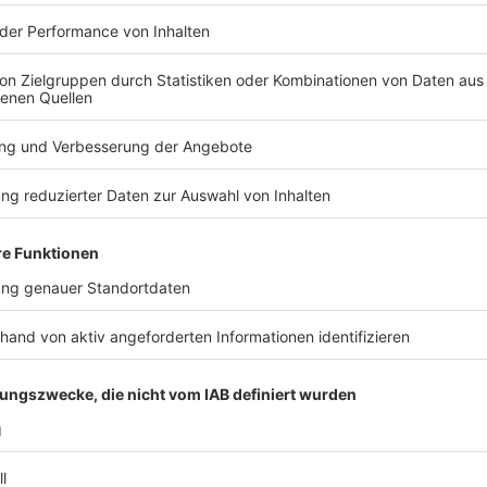
tzte Studioalbum der Hosen! Wie läuft so ein Abschieds-Album eigentlich ab?
e Ära zu Ende geht – nach vier Jahrzehnten Lärm, Schweiß und G
 noch an seinen Bandkollegen – trotz Tour-Stress, Studio-Nächt
r spricht Campino im exklusiven ROCK ANTENNE Lokalhelden-Inte
orn / DEINE COUSINE
rn alias Deine Cousine ist bei der neuen Staffel "Sing meinen So
INE COUSINE
fel: Es gibt eine Sonderfolge mit den Scorpions als Special-Guest
rungen? Welchen Auftritt fand Rudolf Schenker besonders gut? W
ROCK ANTENNE Hamburg Interview gibt uns Deine Cousine exklusiv
 Song - Das Tauschkonzert startet am 14. April um 20:15 Uhr bei
 14:34 / 23min
 ist bei der neuen Staffel "Sing meinen Song" dabei! Das Besondere
s Special-Guests! Was waren die größten Herausforderungen? Wel