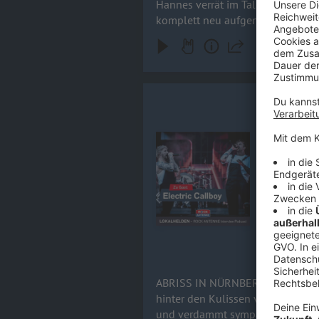
Hannes verrät im Talk, warum das
komplett neu aufgenommenen Song
hochkarätigen Feature-Gästen (wie DragonForce oder Sal
Abschiedsknaller. Rock 'n' Roll- 
Kevin Rata
ABRISS IN NÜRNB
von Electri
Audiotitel - Kevin Ratajczak & N
nicht zu b
Wie ein ein
Offspring-F
die legendäre 
Mix aus kre
Roll-Wahnsi
15.06.2026
ABRISS IN NÜRNBERG! Electric Callboy im exklusiven Ro
hinter den Kulissen von Rock im 
und verdammt sympathischen Real