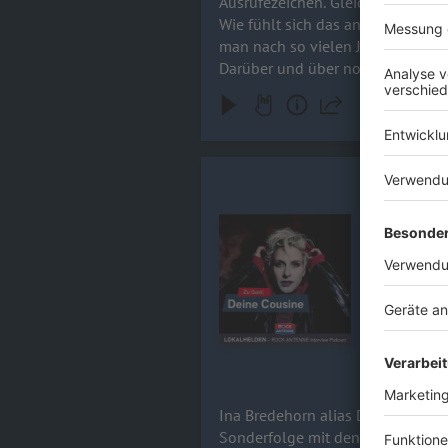
Ausrufezeichen. Gleichzeitig ist es aber auch: das le
Wie fühlt sich das an, wenn ein
man nach so vielen Jahren immer
Darüber und über noch viel meh
Ina Bredeh
Ina Bredeho
Audiotitel - Ina Bredehorn / DE
dieser Staf
Herausforde
Tresen? Im 
Sing meinen
15.04.2026
Ina Bredehorn alias Deine Cousine
Sonderfolge mit den Scorpions al