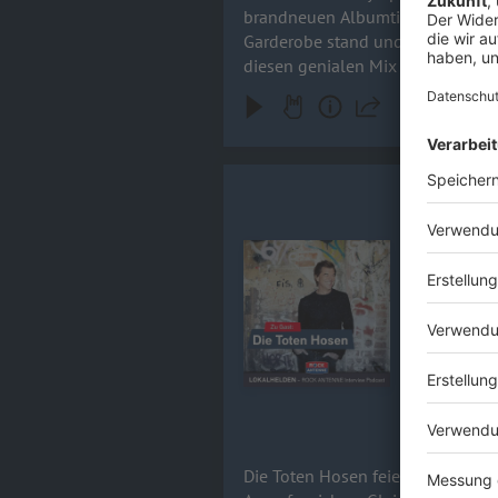
brandneuen Albumtitel Tanzneid f
Garderobe stand und weshalb Kevin 
diesen genialen Mix aus kreativer
Wahnsinn rein! Boxen aufdrehen 
Campino / 
Die Toten H
wieder ein fe
Audiotitel - Campino / DIE TOT
ein Abschie
Lärm, Schw
Bandkollegen –
mehr spric
20.05.2026
Die Toten Hosen feiern 44 Jahre 