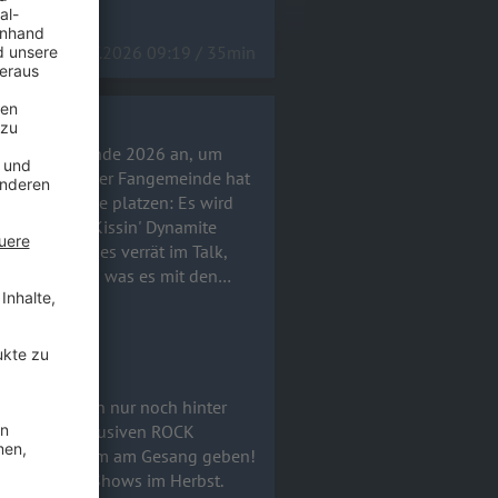
14.07.2026 09:19 / 35min
usstieg für Ende 2026 an, um
fache Wunsch der Fangemeinde hat
solute Bombe platzen: Es wird
erbst. Hannes verrät im Talk,
m Studio war, was es mit den
t und wie der aktuelle Stand bei
o Mortis) aussieht. Macht
Brotherhood vom Feinsten! 🤘
an, um fortan nur noch hinter
ndert! Im exklusiven ROCK
ioalbum mit ihm am Gesang geben!
fetten Arena-Shows im Herbst.