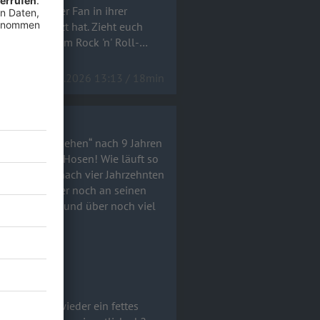
ls glühender Fan in ihrer
ätzt hat. Zieht euch
el) und echtem Rock 'n' Roll-
15.06.2026 13:13 / 18min
! Wir müssen gehen“ nach 9 Jahren
 der Hosen! Wie läuft so
Ende geht – nach vier Jahrzehnten
 Jahren immer noch an seinen
h viel
!a
h 9 Jahren wieder ein fettes