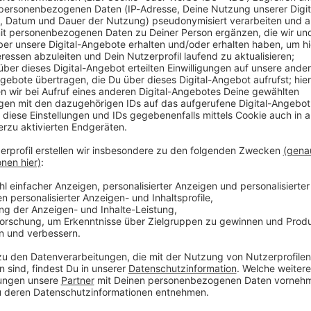
un / KISSIN DYNAMITE
war die Sache geritzt: Frontmann Hannes Braun kündigte seinen A
noch hinter den Kulissen die Fäden zu ziehen. Doch der hundert
SIN DYNAMITE
dert! Im exklusiven ROCK ANTENNE Interview lässt Hannes die ab
es Studioalbum mit ihm am Gesang geben! Die selbstbetitelte Scheibe Kissin' Dynamite
m 18. September 2026 – pünktlich zu den fetten Arena-Shows im H
lbum eine emotionale Achterbahnfahrt inklusive echter Tränen i
eu aufgenommenen Songs aus der Vor-Stimmbruch-Zeit auf sich ha
uche und hochkarätigen Feature-Gästen (wie DragonForce oder Saltati
 für den ultimativen, stilvollen Abschiedsknaller. Rock 'n' Roll- 
 10:05 / 15min
: Frontmann Hannes Braun kündigte seinen Ausstieg für Ende 2026 
n. Doch der hundertfache Wunsch der Fangemeinde hat alles verä
die absolute Bombe platzen: Es wird noch ein allerletztes Stud
in' Dynamite erscheint am 18. September 2026 – pünktlich zu den 