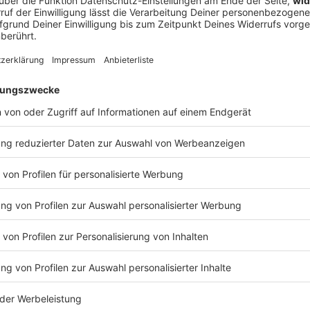
ührte, warum The Offspring-Frontmann Dexter Holland plötzlich a
die legendäre US-Venue Red Rocks im ersten Moment komplett untersch
 Zerstörung (inklusive Live-Malstunde auf unserem Interview-Zett
und Abfahrt! 🤘
DIE TOTEN HOSEN
osen feiern 44 Jahre Bandgeschichte – und setzen mit „Trink aus
ttes Ausrufezeichen. Gleichzeitig ist es aber auch: das letzte Studioalbum
EN HOSEN
ds-Album eigentlich ab? Wie fühlt sich das an, wenn eine Ära zu 
eiß und Gänsehaut-Momenten? Und was liebt man nach so vielen
 trotz Tour-Stress, Studio-Nächten und allem Chaos dazwischen? Darüber und über noc
ht Campino im exklusiven ROCK ANTENNE Lokalhelden-Interview
 07:55 / 26min
Bandgeschichte – und setzen mit „Trink aus! Wir müssen gehen“ nac