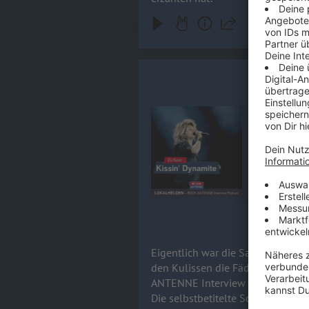
Hannes Bra
Eigentlich 
fortan nur 
Audiotitel - Hannes Braun / KIS
alles verän
noch ein allerletzt
erscheint a
warum das A
komplett n
der Sängers
euch bereit
17.06.2026
Eigentlich war die Sache geritzt
den Kulissen die Fäden zu ziehe
ANTENNE Interview lässt Hannes 
Die selbstbetitelte Scheibe Kiss