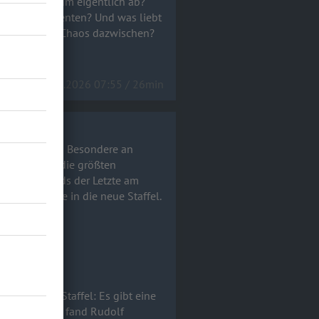
änsehaut-Momenten? Und was liebt
en und allem Chaos dazwischen?
rview!a
20.05.2026 07:55 / 26min
ng" dabei! Das Besondere an
s! Was waren die größten
er war abends der Letzte am
e Einblicke in die neue Staffel.
 VOX.
 an dieser Staffel: Es gibt eine
chen Auftritt fand Rudolf