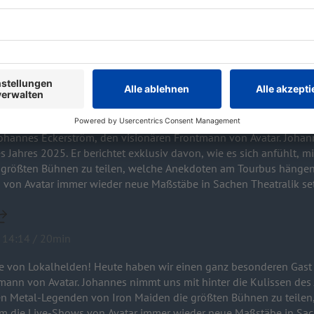
r abends der Letzte am Tresen? Im ROCK ANTENNE Hamburg Interv
taffel. Sing meinen Song - Das Tauschkonzert startet am 14. April
ckerström / Avatar
 zu einer neuen Folge von Lokalhelden! Heute haben wir einen
/ Avatar
es Eckerström, den visionären Frontmann von Avatar. Johannes nimmt uns mit hinter die
s Jahres 2025. Er berichtet exklusiv davon, wie es sich anfühlt, 
 größten Bühnen zu teilen, welche Anekdoten am Tourbus hängen
 von Avatar immer wieder neue Maßstäbe in Sachen Theatralik se
 14:14 / 20min
e von Lokalhelden! Heute haben wir einen ganz besonderen Gast
issen des Jahres 2025. Er berichtet exklusiv
 den Metal-Legenden von Iron Maiden die größten Bühnen zu teil
 die Live-Shows von Avatar immer wieder neue Maßstäbe in Sach