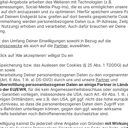
 Album eine emotionale Achterbahnfahrt inklusive echter Tränen 
s aus der Vor-Stimmbruch-Zeit auf sich hat und wie der aktuel
tatio Mortis) aussieht. Macht euch bereit für den ultimativen, stilvollen
Brotherhood vom Feinsten! 🤘
jczak & Nico Sallach / ELECTRIC CALLBOY
ERG! Electric Callboy im exklusiven Rock im Park Interview! Wir haben uns Kevin und Ni
c Callboy hinter den Kulissen von Rock im Park 2026 geschnappt! 
ico Sallach / ELECTRIC CALLBOY
remsen. Im gewohnt chaotischen und verdammt sympathischen Rea
ziger, trockener Spruch von Uke Bosse zu ihrem brandneuen Albu
rontmann Dexter Holland plötzlich als glühender Fan in ihrer G
US-Venue Red Rocks im ersten Moment komplett unterschätzt hat. Zieht euch diesen gen
ativer Zerstörung (inklusive Live-Malstunde auf unserem Interview
nn rein! Boxen aufdrehen und Abfahrt! 🤘
 13:13 / 18min
ck im Park Interview! Wir haben uns Kevin und Nico von Electric Callboy
Park 2026 geschnappt! Die Jungs sind aktuell absolut nicht zu b
-Talk-Modus packen sie aus: Wie ein einziger, trockener Spruch 