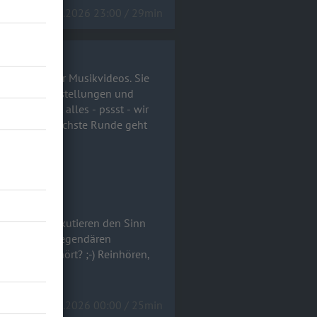
28.04.2026 23:00 / 29min
nen Jahre der Musikvideos. Sie
rne Kunstausstellungen und
deos. Sie diskutieren den Sinn
ick auf die legendären
25.03.2026 00:00 / 25min