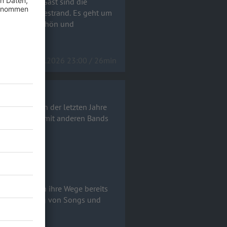
urg auf. Zu Gast sind die
iges Angebot schön und
26.05.2026 23:00 / 26min
lchen Punkten der letzten Jahre
ber Features mit anderen Bands
en Jahre sich ihre Wege bereits
er, Entstehung von Songs und