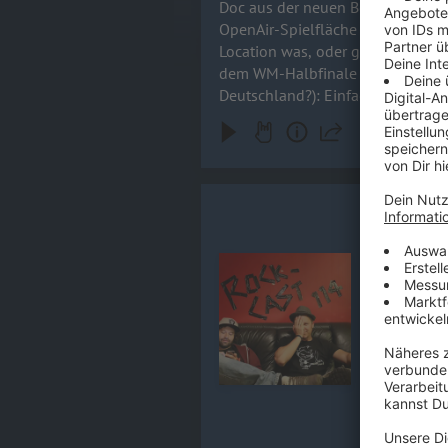
Doc aus der neuen Behausung (freut euch schon mal a
OpenAir-Spielfläche in Düsseldor
Location was, oder gab es nur gepflegten Baustellen-Vibe z
dem WM-Halbfinale aufgezeichnet.
Deutschland?): Einfach schmunze
Rock-Cast 
Es ist trop
im Rockcast
Audiotitel - Rock-Cast 114, Fo
ein Song de
Kulissen der neuen Doku. Außerdem versucht N
Presse-Tick
23.06.2026