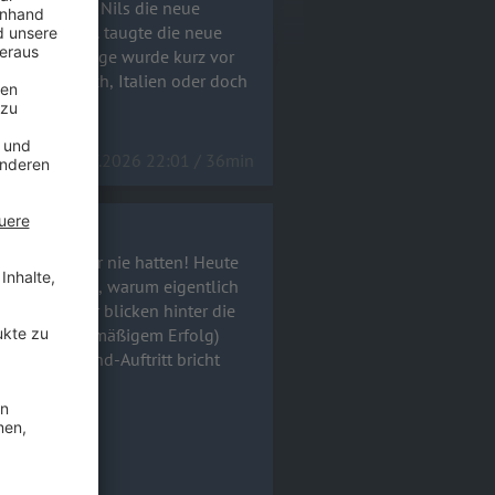
eweiht wurde. taugte die neue
zt Frankreich, Italien oder doch
28.07.2026 22:01 / 36min
pause, die wir nie hatten! Heute
ve der Frage, warum eigentlich
intim und wir blicken hinter die
ei Dubis Band-Auftritt bricht