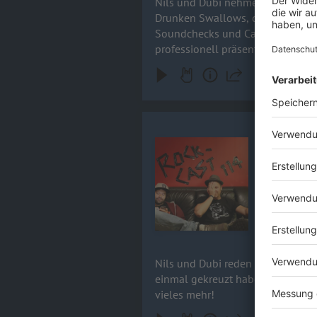
Nils und Dubi nehmen ihre Folge 
Drunken Swallows, die auch beim Festival gespielt haben. Es geht um Re
Soundchecks und Caterings für VIP
professionell präsentieren könne
Rock-Cast 1
Audiotitel - Rock-Cast 114, Folg
Nils und Du
sich ihre W
und Künstl
28.04.2026
Nils und Dubi reden mit Swiss übe
einmal gekreuzt haben. Außerdem
vieles mehr!