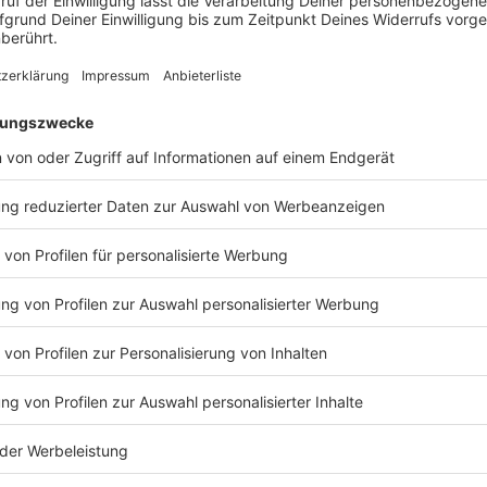
beim "Wir leben Laut-Festival in Lohburg in der Nähe von Magdeb
stbestände von Serum 114 am Nordseestrand. Es geht um
s und für VIP-VIPs. Alle Mercher erfahren, wie sie ihr reichhalt
n und es geht um die Frage: CDs? Noch?
14, Folge 135: Mit Swiss von Swiss und die Anderen
e 135: Mit Swiss von Swiss und die Anderen
bi reden mit Swiss über die Karriere der Band und darüber, an we
ege bereits einmal gekreuzt haben. Außerdem plaudern sie auch ü
er, Entstehung von Songs und vieles mehr!
 23:00 / 29min
r die Karriere der Band und darüber, an welchen Punkten der letzt
 plaudern sie auch über Features mit anderen Bands und Künstl