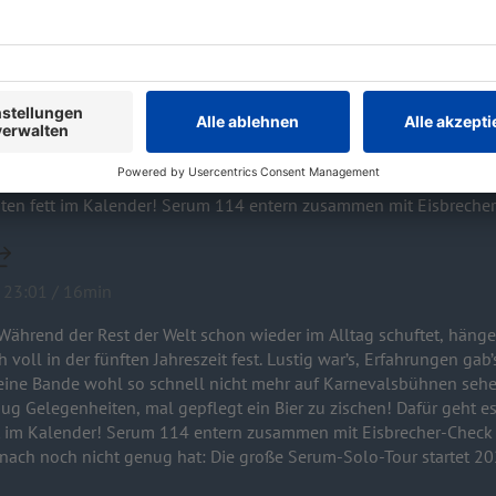
14, Folge 133: Über Festivals und Bier
f und... Moment mal! Während der Rest der Welt schon wieder im 
-Laune-Dropse Nils und Dubi mental noch voll in der fünften Jahres
133: Über Festivals und Bier
 gab’s reichlich – aber eins steht fest: Als Musiker werdet ihr Ni
auf Karnevalsbühnen sehen. Der Grund ist so simpel wie tragisch:
gt ein Bier zu zischen! Dafür geht es live an anderer Stelle richtig rund: Markiert
ten fett im Kalender! Serum 114 entern zusammen mit Eisbrecher
LAUT Festival. Und wer danach noch nicht genug hat: Die große 
 23:01 / 16min
Während der Rest der Welt schon wieder im Alltag schuftet, häng
oll in der fünften Jahreszeit fest. Lustig war’s, Erfahrungen gab’s 
seine Bande wohl so schnell nicht mehr auf Karnevalsbühnen sehen
, mal gepflegt ein Bier zu zischen! Dafür geht es live an anderer Stelle richtig
tt im Kalender! Serum 114 entern zusammen mit Eisbrecher-Check
nach noch nicht genug hat: Die große Serum-Solo-Tour startet 20