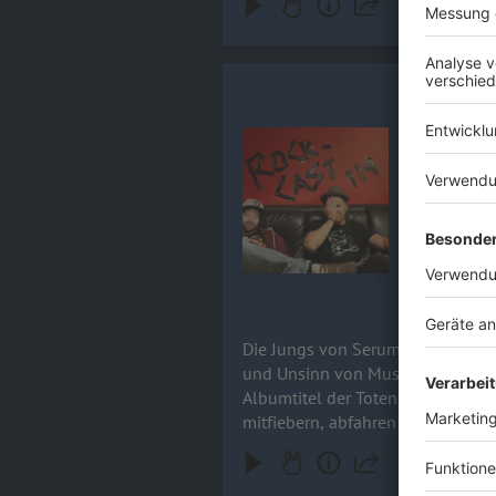
Rock-Cast 1
Die Jungs v
Audiotitel - Rock-Cast 114, Folge
diskutiere
werfen einen Blick
haben da was von einem G
rückwärts!
25.03.2026
Die Jungs von Serum 114 nehmen e
und Unsinn von Musikclips, phil
Albumtitel der Toten Hosen. Doch das ist noch nicht alles - pssst - wir haben da was von einem Gewinnspiel gehört? ;-) Reinhören,
mitfiebern, abfahren – die nächs