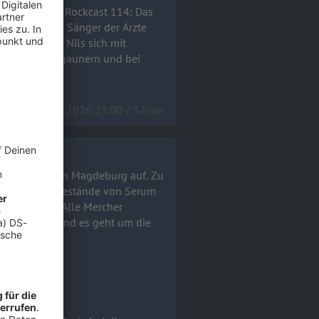
tten! Heute im Rockcast 114: Das
er Hosen vom Sänger der Ärzte
wn-Tour zu ergaunern und bei
23.06.2026 23:00 / 37min
in der Nähe von Magdeburg auf. Zu
ür VIP-VIPs. Alle Mercher
ieren können und es geht um die