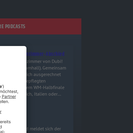
E PODCASTS
shbacks & Wohnzimmer-Abschied
dären OG-Wohnzimmer von Dubi!
en Raumhall). Gemeinsam
& Wohnzimmer-Abschied
ust, die kürzlich ausgerechnet
 gab es nur gepflegten
tzt Frankreich, Italien oder
on Dubi! Bald meldet sich der