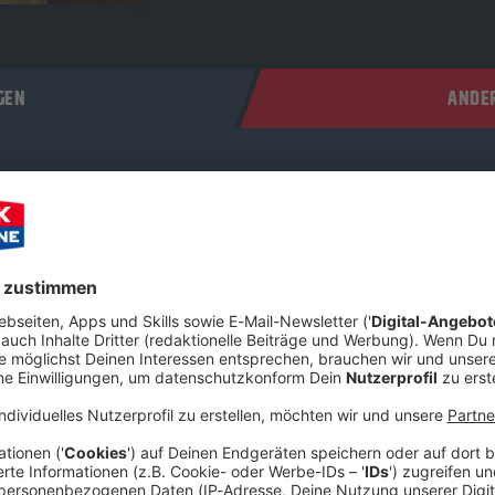
GEN
ANDER
114, Folge 138: SOAD-Abriss in Düsseldorf, Sommermärchen-Fla
st 114 ist da – und das zum absolut letzten Mal aus dem legen
sich der Doc aus der neuen Behausung (freut euch schon mal auf feinst
ge 138: SOAD-Abriss in Düsseldorf, Sommermärchen-Flashbacks 
 Dubi und Nils die neue OpenAir-Spielfläche in Düsseldorf zur Br
of a Down eingeweiht wurde. taugte die neue Location was, oder
sclaimer zur Zeitreise: Die Folge wurde kurz vor dem WM-Halbfinale
et. Wenn die beiden also mutmaßen, wer den Pokal holt (war das je
chland?): Einfach schmunzeln und die Nostalgie genießen!
 22:01 / 36min
as zum absolut letzten Mal aus dem legendären OG-Wohnzimmer v