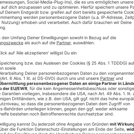
eht bereit und wir sind zurück aus der Sommerpause, die wir nie ha
roßen Check – inklusive der Frage, warum eigentlich ein Song d
d wir blicken hinter die Kulissen der neuen Doku. Außerdem versucht Nils sich mit
igem Erfolg) Presse-Tickets für die ausverkaufte System of a Do
Dubis Band-Auftritt bricht plötzlich das komplette Chaos aus. Radio an, es ist Mitternacht!
14, Folge 136: Serum 114 leben laut auf dem Festival!
bi nehmen ihre Folge beim "Wir leben Laut-Festival in Lohburg 
 136: Serum 114 leben laut auf dem Festival!
unken Swallows, die auch beim Festival gespielt haben. Es geht um Restbestände von Serum
seestrand. Es geht um Soundchecks und Caterings für VIPs und f
ie sie ihr reichhaltiges Angebot schön und professionell präsent
? Noch?
 23:00 / 26min