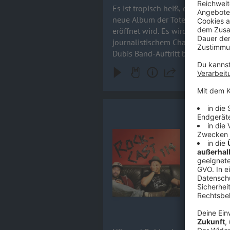
Es ist tropisch heiß, das Bier st
neue Album der Toten Hosen im g
eröffnet wird. Es wird laut, es wird intim un
journalistischem Charme (und mäß
Rock-Cast 1
Nils und Du
Audiotitel - Rock-Cast 114, Folge
Gast sind die Dr
114 am Nord
erfahren, w
Frage: CDs
26.05.2026