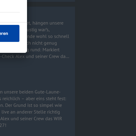
Alltag schuftet, hängen unsere
zeit fest. Lustig war’s,
ls und seine Bande wohl so schnell
 Es gab einfach nicht genug
-Check Alex und seiner Crew das
Serum-Solo-Tour startet 2027!
en unsere beiden Gute-Laune-
reichlich – aber eins steht fest:
. Der Grund ist so simpel wie
 Alex und seiner Crew das WIR
27!