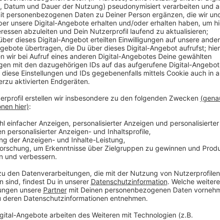
uf feinsten Raumhall). Gemeinsam nehmen sich Dubi und Nils die neue
f zur Brust, die kürzlich ausgerechnet von System of a Down eing
um Moshpit? Kleiner Disclaimer zur Zeitreise: Die Folge wurde kurz vor
 Wenn die beiden also mutmaßen, wer den Pokal holt (war das jet
ln und die Nostalgie genießen!
114, Folge 137: Sommerpause ohne Sommerpause!
isch heiß, das Bier steht bereit und wir sind zurück aus der Sommer
 114: Das neue Album der Toten Hosen im großen Check – inklusi
lge 137: Sommerpause ohne Sommerpause!
r Hosen vom Sänger der Ärzte eröffnet wird. Es wird laut, es wird 
ils sich mit journalistischem Charme (und mäßigem Erfolg)
ets für die ausverkaufte System of a Down-Tour zu ergaunern und b
plötzlich das komplette Chaos aus. Radio an, es ist Mitternacht!
 23:00 / 37min