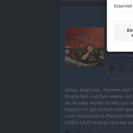
Rock-Cast 1
Helau, Alaa
beiden Gute
Audiotitel - Rock-Cast 114, Folge 
Erfahrungen
nicht mehr 
Gelegenheiten, mal gepfle
euch Pfings
WIR LEBEN 
24.02.2026
Helau, Alaaf und... Moment mal! 
Dropse Nils und Dubi mental noch v
Als Musiker werdet ihr Nils und 
tragisch: Es gab einfach nicht genug Gelegenheiten
rund: Markiert euch Pfingsten fe
LEBEN LAUT Festival. Und wer da