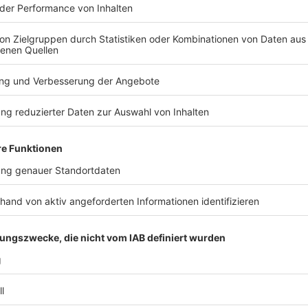
14, Folge 134: TV, Musikvideos und Kunst
on Serum 114 nehmen euch mit auf eine Zeitreise durch die golde
 134: TV, Musikvideos und Kunst
n den Sinn und Unsinn von Musikclips, philosophieren über mode
 auf die legendären Albumtitel der Toten Hosen. Doch das ist noch nicht alles - pssst - wir
ewinnspiel gehört? ;-) Reinhören, mitfiebern, abfahren – die nächste Runde geht
 00:00 / 25min
uch mit auf eine Zeitreise durch die goldenen Jahre der Musikvi
osophieren über moderne Kunstausstellungen und werfen einen Bl
te Runde geht rückwärts!