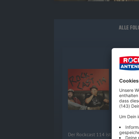
ALLE FOL
Rock-Cast 
Der Rockca
Bald meldet 
Audiotitel - Rock-Cast 114, Fol
nehmen sich
von System 
Baustellen-Vibe zum Moshpit? Kleiner Di
aufgezeichn
doch Deuts
28.07.2026
Der Rockcast 114 ist da – und d