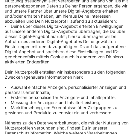
Verpass' nichts mehr mit unserem kostenlosen ROCK
ANTENNE Rock-Newsletter. Ob Musiknews,
Interviews, Quizspaß oder unsere neuesten Aktionen -
wir informieren dich.
Zum Newsletter anmelden
Du möchtest uns etwas sagen?
Studio Hotline
Kontaktformular
Sprachnachricht