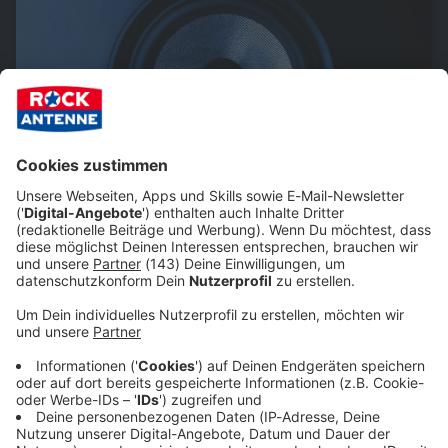
Empfang & Programm
Streams, Sendungen, Empfangswege, Mediathek,
Podcasts, Songsuche - alles rund ums Thema HÖREN
auf ROCK ANTENNE findet ihr hier.
Keep on rocking!