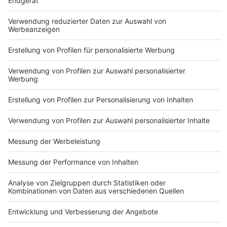
Du hast dir noch keine Artikel gemerkt
Markiere sie hierfür mit einem
Nutzungsbedingungen
ROCK ANTENNE
Region wechseln
Impressum
Newsletter
Das Band-ABC
Kontakt
Jobs
Studio-Hotline
Presse