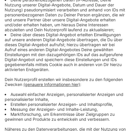
bei unseren Aktionen mitmachen!
zum Login / Registrierung
Anmelden
Warum brauchst du dieses Album?
(optional)
Oder
hier
dein neues kostenfreies Konto erstellen
Deine E-Mail-Adresse
Altersverifikation
Wir benötigen dein Geburtsdatum, um zu prüfen, ob du zur
Teilnahme berechtigt bist.