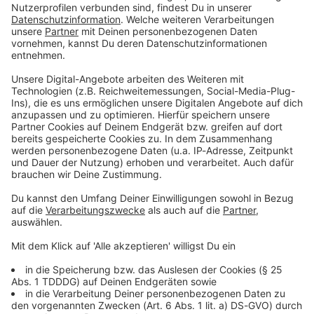
Tag
Monat
Jahr
Ich möchte den kostenlosen ROCK ANTENNE
Newsletter
, auf Basis meiner Anmeldedaten
personalisiert
und max. 2x wöchentlich per Mail
erhalten und bin mit der Auswertung meiner
Newsletter-Nutzung per Zähl-Pixel einverstanden.
Den Newsletter kann ich jederzeit über den Link
unten in der E-Mail abbestellen. Weitere
Informationen in der
Datenschutzerklärung
.
Mit dem Absenden des Formulars stimmst du den
Teilnahmebedingungen
zu und nimmst unsere
Datenschutzerklärung
zur Kenntnis.
Weiter