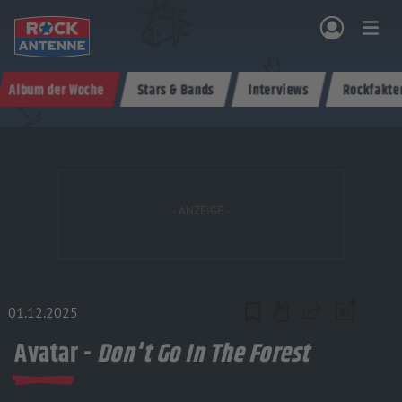
Zum Hauptinhalt springen
Album der Woche
Stars & Bands
Interviews
Rockfakte
NG & PROGRAMM
AKTIONEN & KONZERTE
MUSIK
ROCKCOMMUNITY
SHOPPEN
01.12.2025
Teilen
Avatar -
Don't Go In The Forest