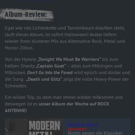
Album-Review:
Egal wie viel Lichterkette und Tannenbaum draußen steht,
läuft dieses Album, ist sofort Halloween! Avatar liefern
wieder ihren düsteren Mix aus Alternative-Rock, Metal und
Horror-Zirkus.
Von der Hymne
„Tonight We Must Be Warriors“
bis zum
halben Shanty
„Captain Goat“
– alles zum Mitsingen und
Mitrocken.
Don’t Go Into the Forest
wird episch und düster und
der Song
„Death und Glitz“
zeigt die volle Heavy-Power der
Schweden.
Ein wilder Trip, zu dem man immer wieder mitkommt und
deswegen ist es
unser Album der Woche auf ROCK
ANTENNE!
Audiotitel - Modern Metal
Modern Metal
Nichts gegen die Klassiker