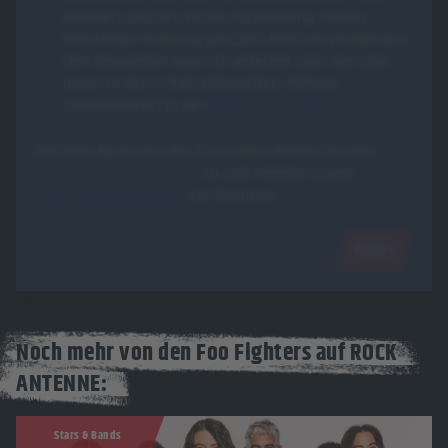
erhalten und bin mit der Auswertung meiner
Newsletter-Nutzung per Zähl-Pixel einverstanden.
Den Newsletter kann ich jederzeit über den Link
unten in der E-Mail abbestellen. Weitere
Informationen in der
Datenschutzerklärung
.
Mit dem Absenden des Formulars stimmst du den
Teilnahmebedingungen
zu und nimmst unsere
Datenschutzerklärung
zur Kenntnis.
Weiter
Noch mehr von den Foo Fighters auf ROCK
ANTENNE:
Stars & Bands