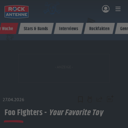
Zum Hauptinhalt springen
r Woche
Stars & Bands
Interviews
Rockfakten
Gen
NG & PROGRAMM
AKTIONEN & KONZERTE
MUSIK
ROCKCOMMUNITY
SHOPPEN
27.04.2026
Teilen
Foo Fighters -
Your Favorite Toy