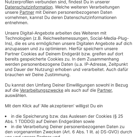
25 Jahre
The Colour and the Shape
: 10 Fakten über
das zweite Album der Foo Fighters
"Monkey Wrench", "My Hero", "Everlong" und und und -
mit
The Colour and the Shape
bewies Dave Grohl, dass
die Foo Fighters viel mehr sind, als ein Nachfolge-
Projekt von Nirvana. Wir feiern die Platte mit
spannenden Fakten!
DAS KÖNNTE DICH AUCH INTERESSIEREN
Album der Woche