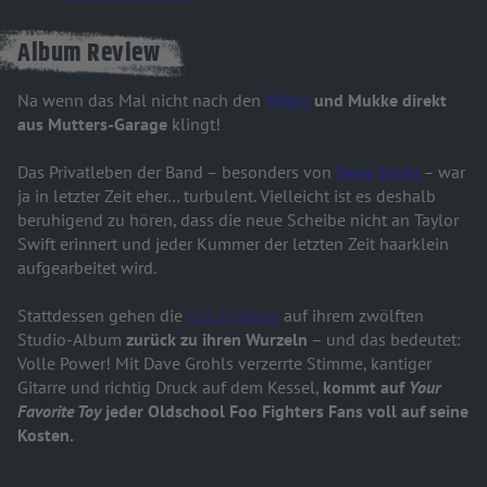
Album Review
Na wenn das Mal nicht nach den
90ern
und Mukke direkt
aus Mutters-Garage
klingt!
Das Privatleben der Band – besonders von
Dave Grohl
– war
ja in letzter Zeit eher… turbulent. Vielleicht ist es deshalb
beruhigend zu hören, dass die neue Scheibe nicht an Taylor
Swift erinnert und jeder Kummer der letzten Zeit haarklein
aufgearbeitet wird.
Stattdessen gehen die
Foo Fighters
auf ihrem zwölften
Studio-Album
zurück zu ihren Wurzeln
– und das bedeutet:
Volle Power! Mit Dave Grohls verzerrte Stimme, kantiger
Gitarre und richtig Druck auf dem Kessel,
kommt auf
Your
Favorite Toy
jeder
Oldschool Foo Fighters Fans voll auf seine
Kosten.