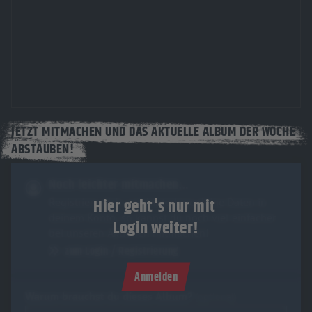
JETZT MITMACHEN UND DAS AKTUELLE ALBUM DER WOCHE
ABSTAUBEN!
Noch leichter mitmachen…
Hier geht's nur mit
Registriere dich und hinterlege deine Daten in
deinem Konto, so kannst du noch viel einfacher
Login weiter!
bei unseren Aktionen mitmachen!
zum Login / Registrierung
Anmelden
Warum brauchst du dieses Album?
(optional)