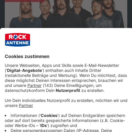
Foo Fighters: Alles über die großen US-
Rocker!
Ihr Name klingt zunächst unscheinbar, doch die Foo
Fighters gehören zu den größten Rockbands unserer
Zeit. Hier haben wir alles über die Band für euch
gesammelt - Bandporträts, Quizspaß, legendäre Alben.
Viel Spaß beim Durchklicken!
Rockfakten