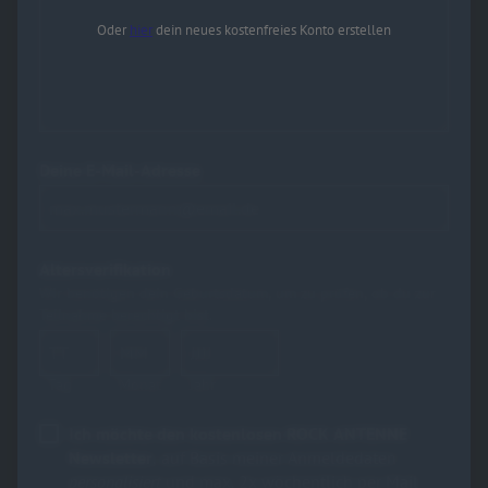
Oder
hier
dein neues kostenfreies Konto erstellen
Deine E-Mail-Adresse
Altersverifikation
Wir benötigen dein Geburtsdatum, um zu prüfen, ob du zur
Teilnahme berechtigt bist.
Tag
Monat
Jahr
Ich möchte den kostenlosen ROCK ANTENNE
Newsletter
, auf Basis meiner Anmeldedaten
personalisiert
und max. 2x wöchentlich per Mail