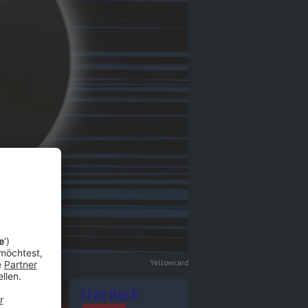
Yellowcard
tel - Live Rock
Live Rock