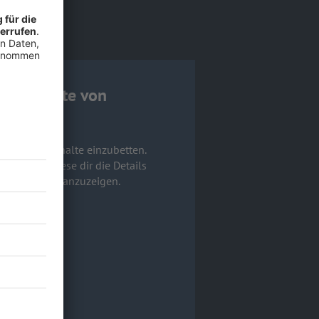
um Inhalte von
m externe Inhalte einzubetten.
eln. Bitte lese dir die Details
iese Inhalte anzuzeigen.