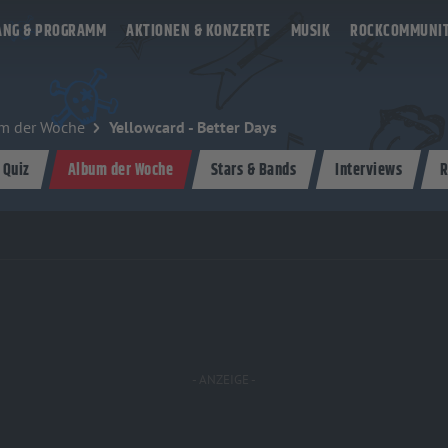
ANG & PROGRAMM
AKTIONEN & KONZERTE
MUSIK
ROCKCOMMUNI
m der Woche
Yellowcard - Better Days
 Quiz
Album der Woche
Stars & Bands
Interviews
R