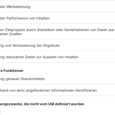
Google Building Gordon House, 4 Barrow St, Dublin, D04 E5W5, 
Details anzeigen
n kaufen
Zur I
o auf Social Media:
stimmung, um Inhalte von Instagram anzuze
rittanbieters, um externe Inhalte einzubetten. Dieser Service kan
s durch und stimme der Nutzung des Service zu, um diese Inhalte a