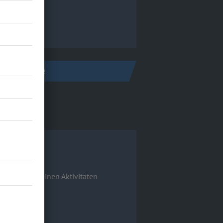
Ireland
nstagram-Seite
igen.
n Daten zu deinen Aktivitäten
nzuzeigen.