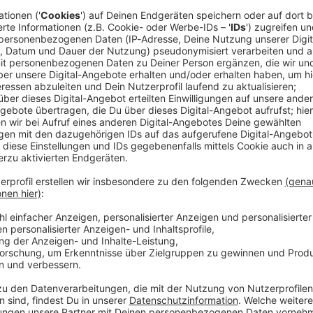
Platte!
Angesichts Millionen verkaufter Tonträger war es
e Entscheidung, zwecks langsam sinkender Verkaufs-
lösen!
n neues Album ließ auf sich warten – bis jetzt!
Better days
aus Florida, und tatsächlich scheinen sich wieder
 Die Band hat ihr Händchen für Pop – Punk Hits nicht
s Jahr 2005 zurückgebeamt fühlen, wenn
Better days
läuft.
nk 182 Tausendsassa
Travis Barker
, aber zum Glück hört
Rad
eispielsweise, seinen Einfluss nicht groß raus! Die
iOS
ard! Deswegen sagen wir: Welcome back!
Jahres und natürlich
ist es deshalb das Album der
Ø 