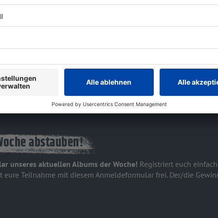
Dublin, D02, Ireland
Woche abstauben!
lar unseres aktuellen Albums der Woche!
Registriert euch einfa
ltet eure Teilnahme mit diesem Anmeldeformular frei. Der/die Gewin