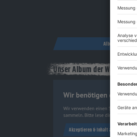
Album auf Amazo
Unser Album der Woche Vide
Wir benötigen deine Zu
Wir verwenden einen Service eines D
sammeln. Bitte lese dir die Detail
Akzeptieren & Inhalt anzeigen