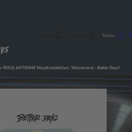
Merken:
Bewerten:
Teilen:
ays
er ROCK ANTENNE Musikredaktion: Yellowcard -
Better Days
!