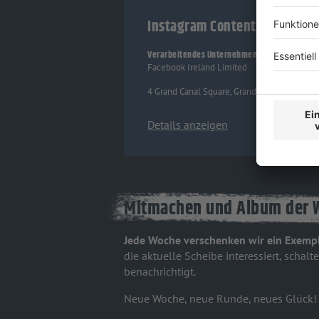
Instagram Content
Verarbeitendes Unternehmen
Facebook Ireland Limited
4 Grand Canal Square, Grand Canal Harbour, 
Details anzeigen
Mitmachen und Album der 
Jede Woche verschenken wir ein Exemp
die aktuelle Scheibe interessiert, scha
benachrichtigt.
Neue Woche, neue Runde, neues Glück!