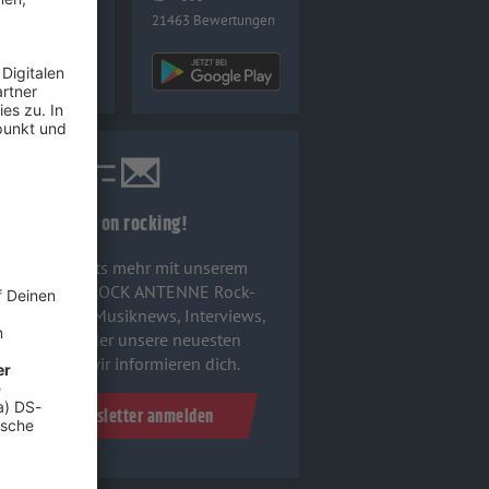
9 Bewertungen
21463 Bewertungen
Keep on rocking!
Verpass' nichts mehr mit unserem
kostenlosen ROCK ANTENNE Rock-
wsletter. Ob Musiknews, Interviews,
Quizspaß oder unsere neuesten
Aktionen - wir informieren dich.
Zum Newsletter anmelden