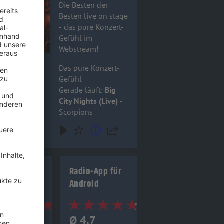
Die Besten der
Besten live on stage
- das pure Konzert-
Gefühl im
Webstream!
Das pure Konzert-
Gefühl
Gerade läuft:
Big
City Nights (Live)
-
Scorpions
io-App für
Radio-App für
 (Apple)
Android
4.8
Ø 4.7