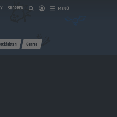
TY
SHOPPEN
MENÜ
ockfakten
Genres