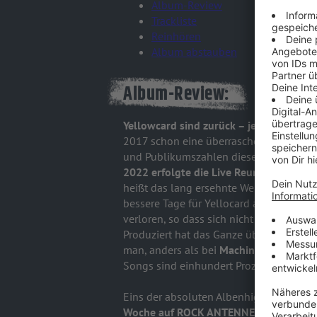
Album-Review
Trackliste
Reinhören
Album abstauben
Album-Review:
Yellowcard sind zurück – jetzt auch auf 
2017 schon eine überraschend nüchtern
und Publikumszahlen diese Band aufzu
2022 erfolgte die Live Reunion
, aber ei
heißt das lang ersehnte Werk der Jungs 
bessere Tage für Yellocard anzubahnen!
verloren, so dass sich nicht wenige in
Produziert hat das Ganze übrigens Bli
man, anders als bei
Machine Gun Kelly
b
Songs sind einhundert Prozent Yellowc
Eins der absoluten Albenhighlights des 
Woche auf ROCK ANTENNE!