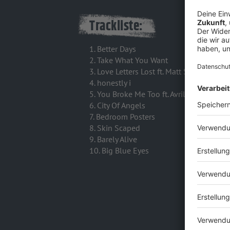
Trackliste:
1. Better Days
2. Take What You Want
3. Love Letters Lost ft. Matt Skiba
4. honestly i
5. You Broke Me Too ft. Avril Lavigne
6. City Of Angels
7. Bedroom Posters
8. Skin Scaped
9. Barely Alive
10. Big Blue Eyes