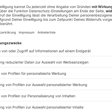
Reinhören:
Wir benötigen deine Zustimmung, 
YouTube anzuzeigen.
Wir verwenden einen Service eines Drittanbieters, u
Dieser Service kann Daten zu deinen Aktivitäten samm
durch und stimme der Nutzung des Service zu, um d
Akzeptieren & Inhalt anzeigen
YouTube Video
Verarbeitendes Unternehmen
Google Ireland Limited