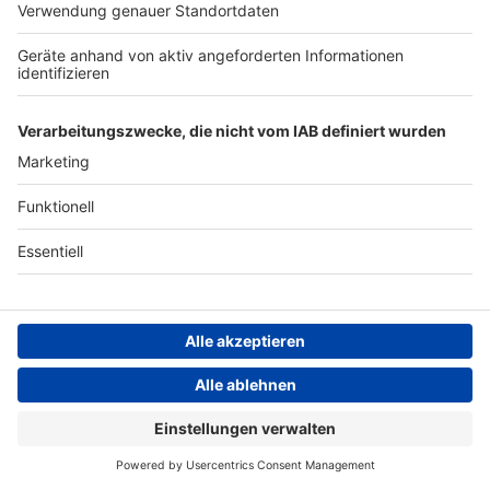
Satte 27 Jahre musste Frontmann Billy Corgan darauf
warten, dass seine Gitarre, mit der er die Platte
Gish
aufgenommen hat, wieder kommt.
Stars & Bands
Oasis: Alles über die Britpop-Ikonen aus
Manchester
Rockabilly
Ohne Oasis wären Manchester und die 90er Jahre nicht
Roadkill Rockers – Taking care of my home
dasselbe. Alles rund um Liam und Noel Gallagher und
wie die Bandgeschichte angefangen und vorerst