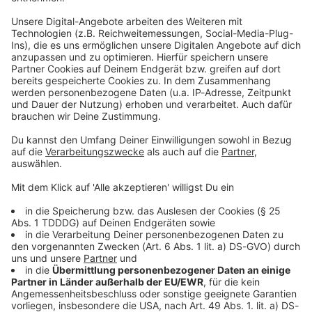
Wir benötigen deine Zustimmung, um
Inhalte von YouTube anzuzeigen.
Wir verwenden einen Service eines Drittanbieters, um
externe Inhalte einzubetten. Dieser Service kann Daten
zu deinen Aktivitäten sammeln. Bitte lese dir die Details
durch und stimme der Nutzung des Service zu, um
diese Inhalte anzuzeigen.
Akzeptieren & Inhalt anzeigen
YouTube Video
Verarbeitendes Unternehmen
Google Ireland Limited
Google Building Gordon House, 4 Barrow St, Dublin, D04 E5W5,
Ireland