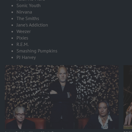
Sonic Youth
Nirvana
The Smiths
Jane's Addiction
Weezer
Pixies
R.E.M.
Smashing Pumpkins
PJ Harvey