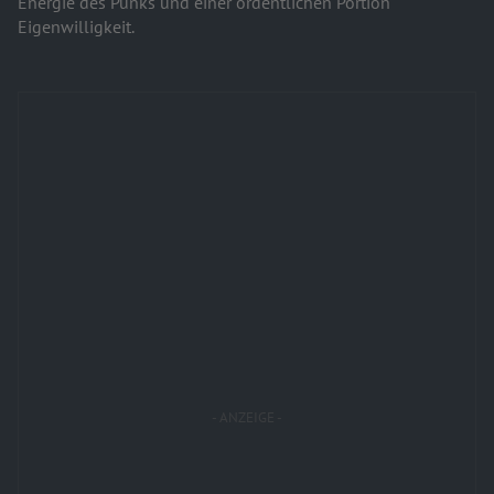
Energie des Punks und einer ordentlichen Portion
Eigenwilligkeit.