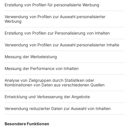
Nirvana: Alles über die Grunge-Legenden
Nirvana: sie gelten als eine der berühmtesten Bands
der 90er Jahre und Mitbegründer einer Musikrichtung -
Grunge . Hier haben wir für euch Porträts und legendäre
Alben der Band um Kurt Cobain.
Musik News
Smashing Pumpkins: Vor 27 Jahren gestohlene
Gitarre aufgetaucht