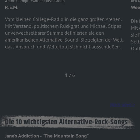
Anton Corbijn - Warner Music Group
ROC
R.E.M.
Wee
Vom kleinen College-Radio in die ganz großen Arenen.
Die 
Mit Verstand, politischem Rückgrat und Michael Stipes
Mit 
unverwechselbarer Stimme definierten sie den
sie 
amerikanischen Alternative-Sound. Sie zeigten der Welt,
Selb
dass Anspruch und Welterfolg sich nicht ausschließen.
Outl
1
/
6
Nach oben >
Die 10 wichtigsten Alternative-Rock-Songs
Jane's Addiction - "The Mountain Song"