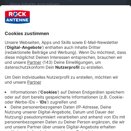
diese Inhalte anzuzeigen.
Akzeptieren & Inhalt anzeigen
YouTube Video
Verarbeitendes Unternehmen
Google Ireland Limited
Google Building Gordon House, 4 Barrow St, Dublin, D04 E5W5,
Ireland
Details anzeigen
The Smiths - "How Soon Is Now?"
Wir benötigen deine Zustimmung, um
Inhalte von YouTube anzuzeigen.