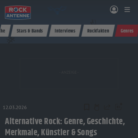
Zum Hauptinhalt springen
che
Stars & Bands
Interviews
Rockfakten
Genres
NG & PROGRAMM
AKTIONEN & KONZERTE
MUSIK
ROCKCOMMUNITY
SHOPPEN
12.03.2026
Teilen
Alternative Rock: Genre, Geschichte,
Merkmale, Künstler & Songs