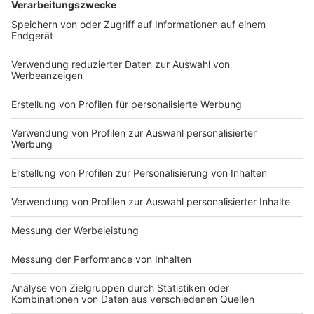
DEINE GEMERKTEN ARTIKEL
Du hast dir noch keine Artikel gemerkt
Markiere sie hierfür mit einem
Nutzungsbedingungen
ROCK ANTENNE
Region wechseln
Impressum
Newsletter