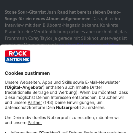
Stone Sour-Gitarrist Josh Rand
hat bereits sieben Demo-
Songs für ein neues Album aufgenommen
. Das gab er im
Interview mit dem Billboard-Magazin bekannt. Konkrete
Pläne für eine Veröffentlichung gebe es aber noch nicht, das
Frontmann Corey Taylor ja gerade mit Slipknot unterwegs ist
und dem Vernehmen nach
an einer Soloscheibe arbeitet.
"Wir konzentrieren uns immer nur auf eine Sache", erklärt
Rand.
"Deswegen gibt es keinen festen Zeitplan für uns, das
war schon immer so." Im Januar will er allerdings damit
beginnen, alte Demos oder alternative Versionen von Stone
Sour-Songs zu veröffentlichen. "Ich glaube das wird wirklich
cool", so der 45-Jährige. "Das wird einen Einblick geben, wie
wir als Band arbeiten. Es ist immer aufregend das Material in
seiner rohen Form zu hören und nicht so blank poliert wie
auf einem fertigen Album.