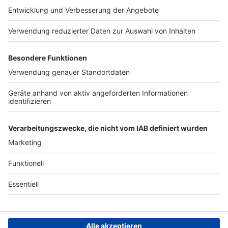
Das Band-ABC
Kontakt
Jobs
Studio-Hotline
Presse
Werbung
Archiv
Teilnahme­bedingungen
Geschäfts­bedingungen
ANTENNE BAYERN GROUP
Grounding Page ROCK
ANTENNE
Datenschutz­erklärung
Cookie- und Drittanbieter-
einstellungen