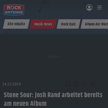
Zum Hauptinhalt springen
Alle Inhalte
Musik News
Rock Quiz
Album der Woc
NG & PROGRAMM
AKTIONEN & KONZERTE
MUSIK
ROCKCOMMUNITY
SHOPPEN
24.12.2019
Teilen
Stone Sour: Josh Rand arbeitet bereits
am neuen Album