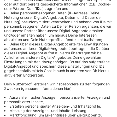
Erst vor wenigen Wochen haben Stone Sour
ihr erstes Live-
Album
Hello, You Bastars: Live in Reno
herausgebracht
, das
am 05. Oktober 2018 im Rahmen ihrer Tour zum Album
Hydrograd
aufgenommen wurde. Schon damals verriet Corey
Taylor dem australischen Heavy-Magazin, dass man quasi
mit Tourstart begonnen hat, an neuen Songs zu schreiben.