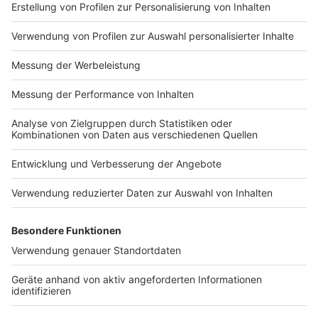
Nutzungsbedingungen
ROCK ANTENNE
Region wechseln
Impressum
Newsletter
Das Band-ABC
Kontakt
Jobs
Studio-Hotline
Presse
Werbung
Archiv
Teilnahme­bedingungen
Geschäfts­bedingungen