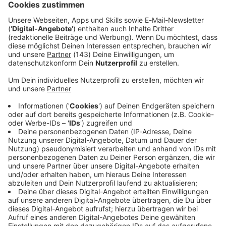
Verarbeitendes Unternehmen
Google Ireland Limited
Google Building Gordon House, 4 Barrow St, Dublin, D04 E5W5,
Ireland
Details anzeigen
Broilers - "Hexenjagd"
Audiotitel - ROCK ANTENNE Live
ROCK ANTENNE Live
Der beste Rock nonstop!
Der beste Rock nonstop!
Gerade läuft:
Surfin' USA
-
M.O.D.