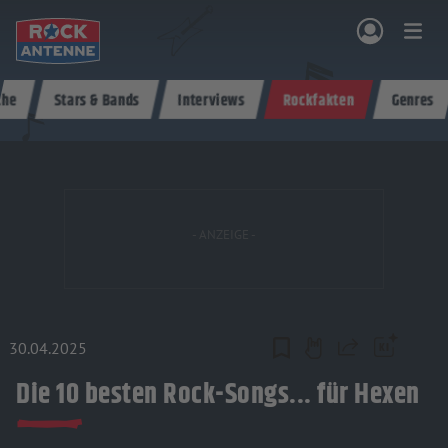
Zum Hauptinhalt springen
che
Stars & Bands
Interviews
Rockfakten
Genres
NG & PROGRAMM
AKTIONEN & KONZERTE
MUSIK
ROCKCOMMUNITY
SHOPPEN
30.04.2025
Teilen
Die 10 besten Rock-Songs... für Hexen