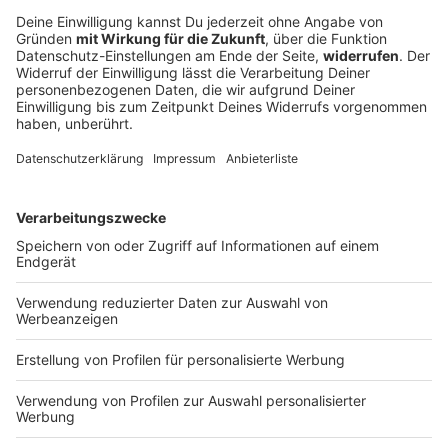
Die 10 besten Rock-Songs... zum Abkühlen bei
Sommerhitze
Zu den heißen Temperaturen draußen gibt es coole
Rock-Songs bei ROCK ANTENNE - und die 10 absolut
erfrischendsten
Rock-Songs hier zum Abkühlen.
DEINE GEMERKTEN ARTIKEL
Du hast dir noch keine Artikel gemerkt
Markiere sie hierfür mit einem