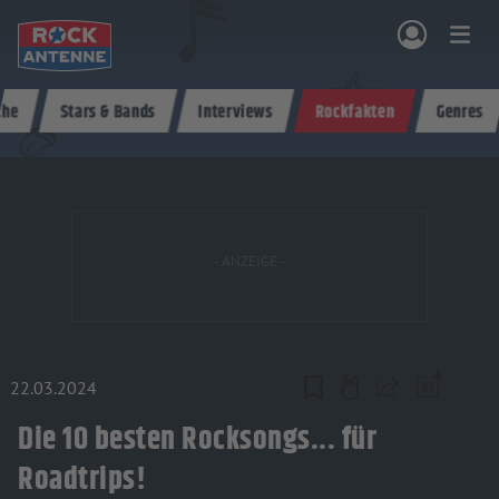
Zum Hauptinhalt springen
che
Stars & Bands
Interviews
Rockfakten
Genres
NG & PROGRAMM
AKTIONEN & KONZERTE
MUSIK
ROCKCOMMUNITY
SHOPPEN
22.03.2024
Teilen
Die 10 besten Rocksongs... für
Roadtrips!