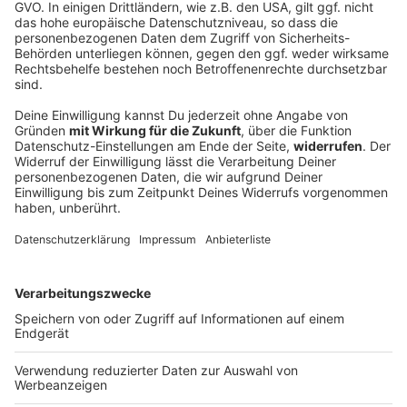
DAS KÖNNTE DICH AUCH INTERESSIEREN
Das Rock News-Update der Woche vom 01. bis 07.03.
Was gibt es Neues in der Rockwelt? Die heißesten Rock-
und Metal-News der Woche findet ihr hier tagesaktuell
zum Nachlesen. Viel Spaß beim Reinklicken & Abrocken!