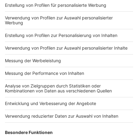
DEINE GEMERKTEN ARTIKEL
Du hast dir noch keine Artikel gemerkt
Markiere sie hierfür mit einem
Nutzungsbedingungen
ROCK ANTENNE
Region wechseln