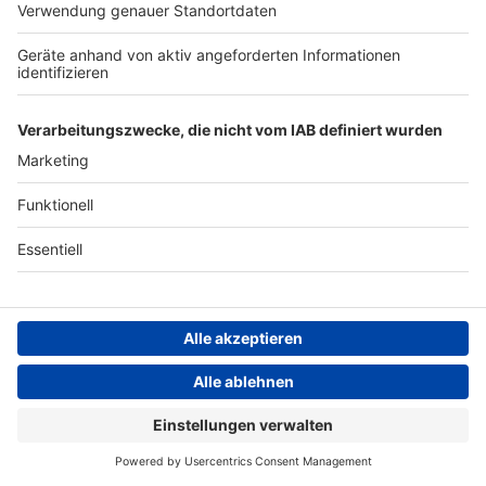
Impressum
Newsletter
Das Band-ABC
Kontakt
Jobs
Studio-Hotline
Presse
Werbung
Archiv
Teilnahme­bedingungen
Geschäfts­bedingungen
ANTENNE BAYERN GROUP
Grounding Page ROCK
ANTENNE
ROCK ANTENNE Live
Datenschutz­erklärung
Der beste Rock nonstop!
Cookie- und Drittanbieter-