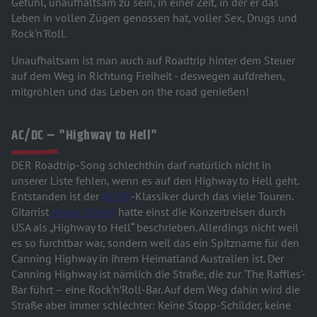
Gefühl, unaufhaltsam zu sein, in einer Zeit, in der er das
Leben in vollen Zügen genossen hat, voller Sex, Drugs und
Rock'n'Roll.
Unaufhaltsam ist man auch auf Roadtrip hinter dem Steuer
auf dem Weg in Richtung Freiheit - deswegen aufdrehen,
mitgröhlen und das Leben on the road genießen!
AC/DC – "Highway to Hell"
DER Roadtrip-Song schlechthin darf natürlich nicht in
unserer Liste fehlen, wenn es auf den Highway to Hell geht.
Entstanden ist der
AC/DC
-Klassiker durch das viele Touren.
Gitarrist
Angus Young
hatte einst die Konzertreisen durch
USA als „Highway to Hell“ beschrieben. Allerdings nicht weil
es so furchtbar war, sondern weil das ein Spitzname für den
Canning Highway in ihrem Heimatland Australien ist. Der
Canning Highway ist nämlich die Straße, die zur 'The Raffles'-
Bar führt – eine Rock’n’Roll-Bar. Auf dem Weg dahin wird die
Straße aber immer schlechter: Keine Stopp-Schilder, keine