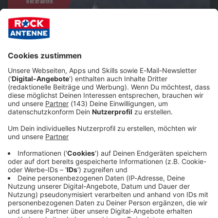
Rockfakten
Die 10 besten Rock-Songs... zum Abkühlen bei
Sommerhitze
Zu den heißen Temperaturen draußen gibt es coole
Rock-Songs bei ROCK ANTENNE - und die 10 absolut
erfrischendsten
Rock-Songs hier zum Abkühlen.
Rockfakten