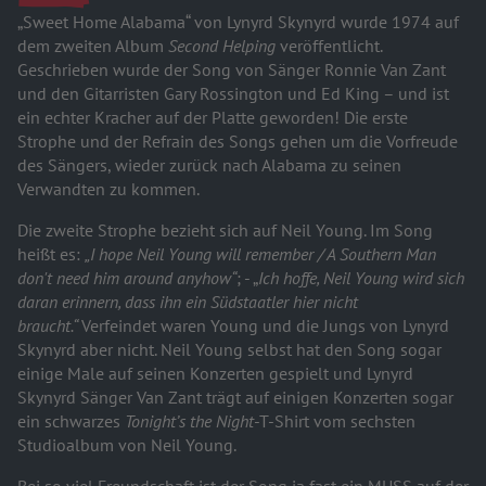
„Sweet Home Alabama“ von Lynyrd Skynyrd wurde 1974 auf
dem zweiten Album
Second Helping
veröffentlicht.
Geschrieben wurde der Song von Sänger Ronnie Van Zant
und den Gitarristen Gary Rossington und Ed King – und ist
ein echter Kracher auf der Platte geworden! Die erste
Strophe und der Refrain des Songs gehen um die Vorfreude
des Sängers, wieder zurück nach Alabama zu seinen
Verwandten zu kommen.
Die zweite Strophe bezieht sich auf Neil Young. Im Song
heißt es:
„I hope Neil Young will remember / A Southern Man
don't need him around anyhow“
; - „
Ich hoffe, Neil Young wird sich
daran erinnern, dass ihn ein Südstaatler hier nicht
braucht.“
Verfeindet waren Young und die Jungs von Lynyrd
Skynyrd aber nicht. Neil Young selbst hat den Song sogar
einige Male auf seinen Konzerten gespielt und Lynyrd
Skynyrd Sänger Van Zant trägt auf einigen Konzerten sogar
ein schwarzes
Tonight’s the Night
-T-Shirt vom sechsten
Studioalbum von Neil Young.
Bei so viel Freundschaft ist der Song ja fast ein MUSS auf der