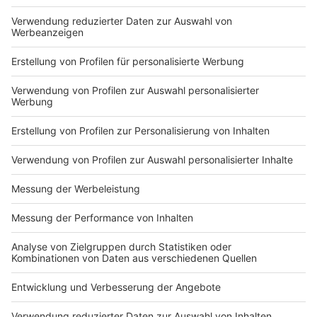
Du hast dir noch keine Artikel gemerkt
Markiere sie hierfür mit einem
Nutzungsbedingungen
ROCK ANTENNE
Region wechseln
Impressum
Newsletter
Das Band-ABC
Kontakt
Jobs