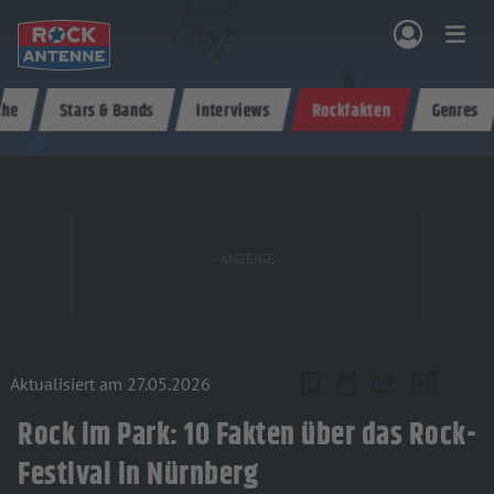
Zum Hauptinhalt springen
che
Stars & Bands
Interviews
Rockfakten
Genres
NG & PROGRAMM
AKTIONEN & KONZERTE
MUSIK
ROCKCOMMUNITY
SHOPPEN
Aktualisiert am 27.05.2026
Teilen
Rock im Park: 10 Fakten über das Rock-
Festival in Nürnberg