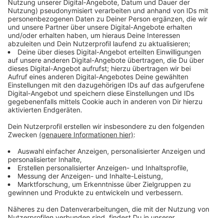
für Jahr lockt es Musikfans aus aller Welt nach Nürnberg und
hat schon legendäre Bands wie die
Red Hot Chili Peppers,
Green Day, Foo Fighters und System of a Down
auf die
Bühne gebracht.
Auch
in diesem Jahr
hat der Veranstalter wieder ein Line-up
der Extraklasse zusammengestellt: Unter anderem werden
Korn, Slipknot und Bring Me The Horizon
die Bühnen rocken.
Ihr wollt dabei sein?
Dann schaltet das Radio ein
- es
können immer noch ein paar Last Minute Tickets vergeben
werden.
Und wie könnte man sich besser auf das Festival
einstimmen, als mit spannenden Fakten rund um das Event?
Viel Spaß beim Mitmachen und Vorfreuen!
Nach oben >
Das könnte euch auch interessieren: