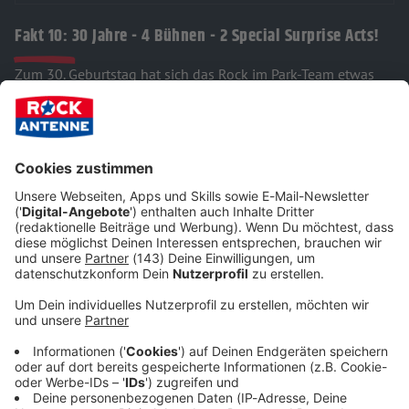
Fakt 10: 30 Jahre - 4 Bühnen - 2 Special Surprise Acts!
Zum 30. Geburtstag hat sich das Rock im Park-Team etwas
ganz besonderes ausgedacht: Statt der üblichen 3 (Utopia
Stage, Mandora Stage & Orbit Stage) wird es in diesem Jahr
VIER Bühnen
geben! Die vierte Bühne hört auf den Namen
Atmos Stage. Außerdem werden bis zu ihrem Auftritt am
Sonntag
zwei "Special Surprise Acts"
absolut geheim
bleiben. Das wird sicherlich eine große Überraschung!
Nach oben >
Die Geschichte von Rock im Park:
Es ist eines der größten Festivals in Deutschland:
Rock im
Park!
Seit 1997 findet das Open Air als Zwillingsfestival zu
Rock am Ring in Nürnberg statt und hat sich zu einem festen
Bestandteil der europäischen Festivalszene entwickelt. Jahr