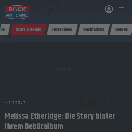
Zum Hauptinhalt springen
che
Stars & Bands
Interviews
Rockfakten
Genres
NG & PROGRAMM
AKTIONEN & KONZERTE
MUSIK
ROCKCOMMUNITY
SHOPPEN
15.09.2022
Teilen
Melissa Etheridge: Die Story hinter
ihrem Debütalbum