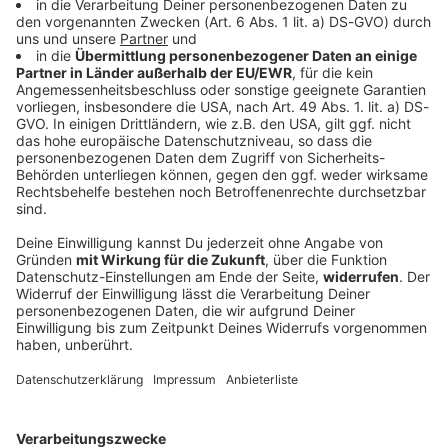
Best of Grunge
1991 war DAS Jahr der Grunge-Ära! Zum 30-jährigen
Jubiläum feiern wir die Aushänge-schilder des Genres.
Also: Radio an für unser ROCK ANTENNE Samstags-
Special am 25.09. von 08 bis 18 Uhr!