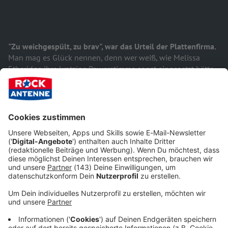
"Zu weichgespült, zu brav", war das Urteil der Plattenfirma.
Man mag es Glück nennen, denn wer weiß, wie Melissa
Etheridge ihre kratzige Powerstimme sonst eingesetzt hätte.
Innerhalb von nur vier Tagen nahm sie ihr selbstbetiteltes
Debütalbum auf und es wurde zu einem Verkaufsschlager.
Vor allem wegen der Hits "Like The Way I Do"
und "Bring Me
Some Water" rissen es ihr die Leute regelrecht aus der Hand
und Kritiker bezeichnen die Scheibe als "eines der besten
Debütalben der 1980er".
Heute ist Melissa Etheridge ein Star!
Mehrfach mit Platin