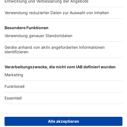
Kontakt
Jobs
Studio-Hotline
Presse
Werbung
Archiv
Teilnahme­bedingungen
Geschäfts­bedingungen
ANTENNE BAYERN GROUP
Grounding Page ROCK
ANTENNE
Datenschutz­erklärung
Cookie- und Drittanbieter-
einstellungen