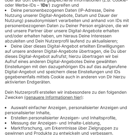
ausgezeichnet, zweifache Grammy-Gewinnerin und sogar
Oscar-Preisträgerin für den Song "I Need To Wake Up", den sie
für den Dokumentarfilm "Eine unbequeme Wahrheit"
geschrieben hatte.
Doch den Grundstein für diese Karriere legte sie am 02. Mai
1988,
nachdem ihr gesagt wurde, sie sollte nicht "zu brav"
klingen. Dafür gibt's einen Applaus von uns!
Das könnte euch auch interessieren:
Melissa Etherridge im Interwiev