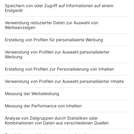
DEINE GEMERKTEN ARTIKEL
Du hast dir noch keine Artikel gemerkt
Markiere sie hierfür mit einem
Nutzungsbedingungen
ROCK ANTENNE
Region wechseln
Impressum
Newsletter
Das Band-ABC